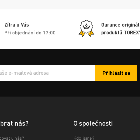
Zítra u Vás
Garance originál
Při objednání do 17:00
produktů TOREX
Přihlásit se
í e-mailu k odběru
ybrat nás?
O společnosti
povat u nás?
Kdo jsme?