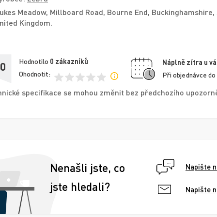
ukes Meadow, Millboard Road, Bourne End, Buckinghamshire, 
nited Kingdom.
Hodnotilo
0
zákazníků
Náplně zítra u vá
,0
Ohodnotit:
Při objednávce do
nické specifikace se mohou změnit bez předchozího upozorněn
Nenašli jste, co
Napište 
jste hledali?
Napište 