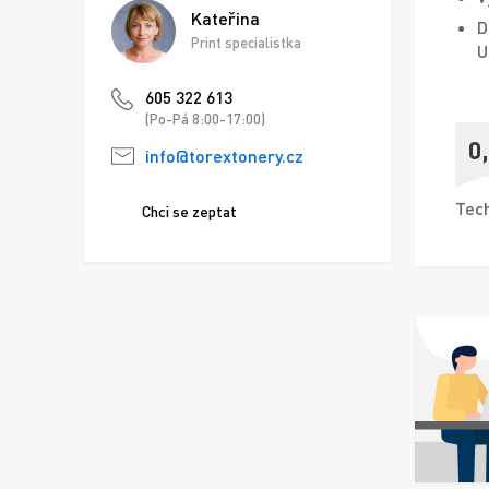
Kateřina
D
Print specialistka
U
605 322 613
(Po-Pá 8:00-17:00)
0
info@torextonery.cz
Tech
Chci se zeptat