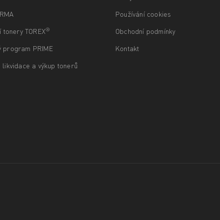
ARMA
Používání cookies
®
ní tonery TOREX
Obchodní podmínky
ý program PRIME
Kontakt
 likvidace a výkup tonerů