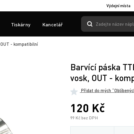
Výdejní místa
Tiskárny
Kancelář
OUT - kompatibilní
Barvící páska T
vosk, OUT - komp
Přidat do mých “Oblíbenýc
120 Kč
99 Kč bez DPH