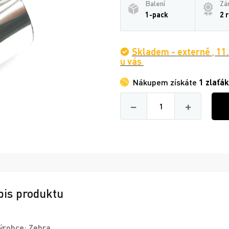
Balení
Zá
1-pack
2 
Skladem - externě
,
11
u vás
Nákupem získáte
1 zlaťák
Množství
−
+
pis produktu
ýrobce:
Zebra