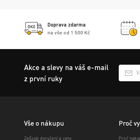
Doprava zdarma
na vše od 1 500 Kč
Akce a slevy na váš e-mail
Přihlášen
z první ruky
Vše o nákupu
Proč v
Způsob doručení a ceny
Proč naku