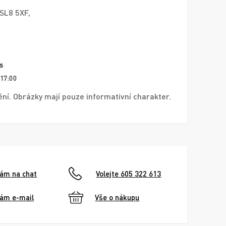
SL8 5XF,
s
 17:00
í. Obrázky mají pouze informativní charakter.
nám na chat
Volejte 605 322 613
nám e-mail
Vše o nákupu