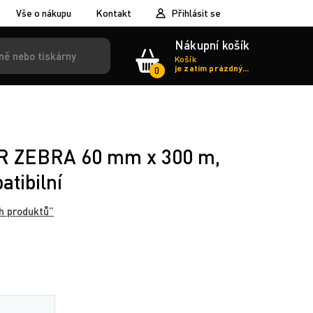
Vše o nákupu
Kontakt
Přihlásit se
Nákupní košík
Košík
je zatím prázdný...
0
TR ZEBRA 60 mm x 300 m,
atibilní
h produktů”