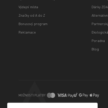
Výdejní místa
Dárky ZD
Značky od A do Z
Alternativ
Bonusový program
Partnersk
Reklamace
Ekologická
Poradna
Blog
MOŽNOSTI PLATBY