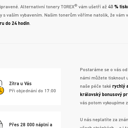
®
ipravené. Alternativní tonery TOREX
vám ušetří až
40
% tisk
ity s vaším vybavením. Našim tonerům věříme natolik, že vám v
ru do 24 hodin
.
Postaráme se o vás od 
námi můžete tisknout 
Zítra u Vás
naše péče také
rychlý 
Při objednání do 17:00
královský bonusový p
vás potom vykoupíme z
U nás neplatíte za znám
Přes 28 000 náplní a
všech stránkách – a i t