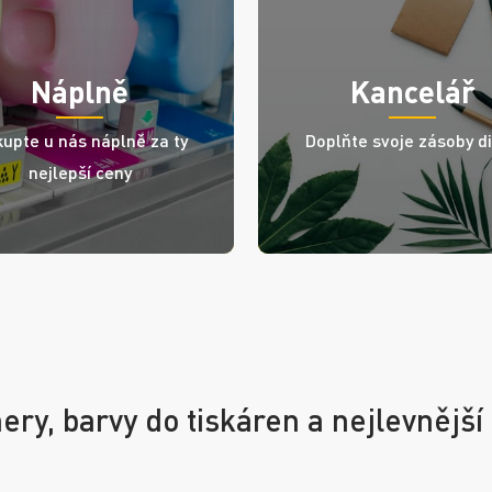
Náplně
Kancelář
upte u nás náplně za ty
Doplňte svoje zásoby d
nejlepší ceny
onery, barvy do tiskáren a nejlevnější