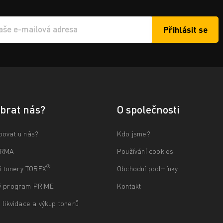
Přihlásit se
í e-mailu k odběru
ybrat nás?
O společnosti
povat u nás?
Kdo jsme?
ARMA
Používání cookies
®
ní tonery TOREX
Obchodní podmínky
ý program PRIME
Kontakt
 likvidace a výkup tonerů