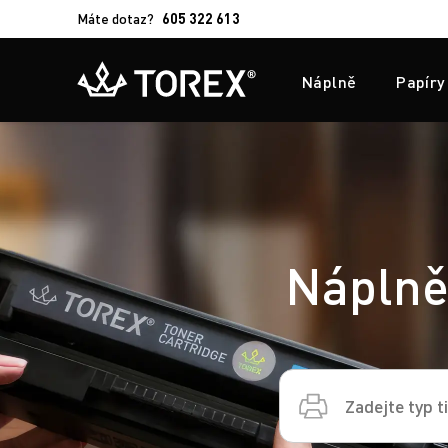
Máte dotaz?
605 322 613
Náplně
Papíry
Náplně,
Vyhledávání