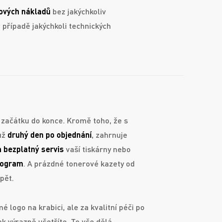
ových nákladů
bez jakýchkoliv
 případě jakýchkoli technických
začátku do konce. Kromě toho, že s
už
druhý den po objednání
, zahrnuje
a bezplatný servis
vaší tiskárny nebo
rogram
. A prázdné tonerové kazety od
pět.
é logo na krabici, ale za kvalitní péči po
ak výrazně ušetříte. To vše dělá