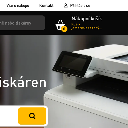
Vše o nákupu
Kontakt
Přihlásit se
Nákupní košík
Košík
je zatím prázdný...
0
tiskáren