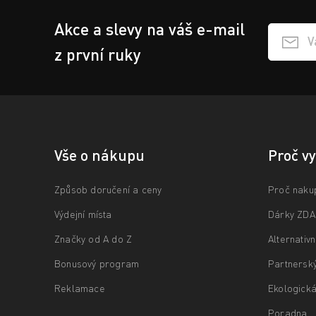
Akce a slevy na váš e-mail
Přihlášen
z první ruky
Vše o nákupu
Proč v
Způsob doručení a ceny
Proč naku
Výdejní místa
Dárky ZD
Značky od A do Z
Alternativ
Bonusový program
Partnersk
Reklamace
Ekologická
Poradna