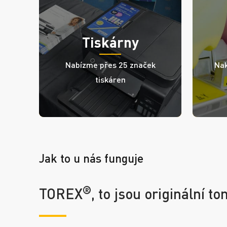
Tiskárny
Nabízme přes 25 značek
Nak
tiskáren
Jak to u nás funguje
®
TOREX
, to jsou originální t