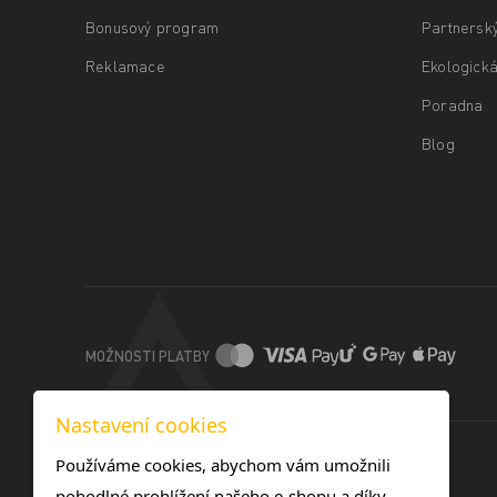
Bonusový program
Partnersk
Reklamace
Ekologická
Poradna
Blog
MOŽNOSTI PLATBY
Nastavení cookies
Používáme cookies, abychom vám umožnili
pohodlné prohlížení našeho e-shopu a díky