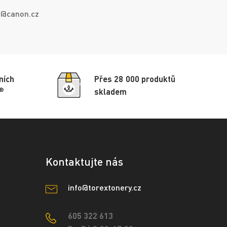
fo@canon.cz
ních
Přes 28 000 produktů
®
skladem
Kontaktujte nás
info@torextonery.cz
605 322 613