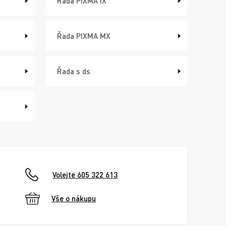
Řada PIXMA iX
Řada PIXMA MX
Řada s ds
Volejte 605 322 613
Vše o nákupu