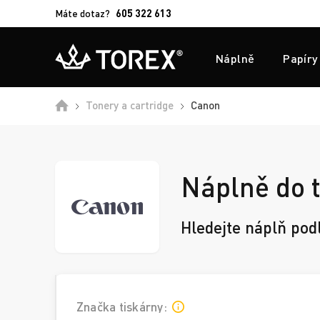
Máte dotaz?
605 322 613
Náplně
Papíry
Domů
Tonery a cartridge
Canon
Náplně do 
Hledejte náplň pod
Značka tiskárny: