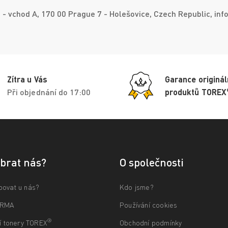
- vchod A, 170 00 Prague 7 - Holešovice, Czech Republic, in
Zítra u Vás
Garance originál
Při objednání do 17:00
produktů TOREX
ybrat nás?
O společnosti
povat u nás?
Kdo jsme?
ARMA
Používání cookies
®
ní tonery TOREX
Obchodní podmínky