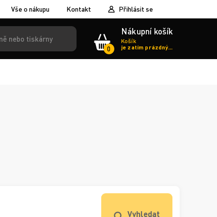
Vše o nákupu
Kontakt
Přihlásit se
Nákupní košík
Košík
je zatím prázdný...
0
Vyhledat