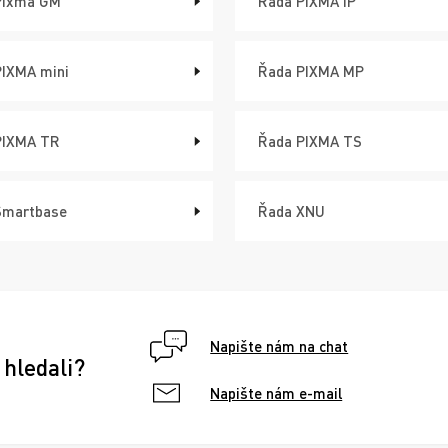
Pixma GM
Řada PIXMA iP
PIXMA mini
Řada PIXMA MP
PIXMA TR
Řada PIXMA TS
Smartbase
Řada XNU
Napište nám na chat
 hledali?
Napište nám e-mail