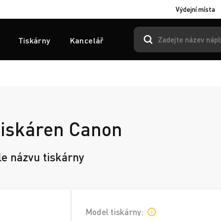
Výdejní místa
Tiskárny
Kancelář
tiskáren Canon
le názvu tiskárny
Model tiskárny: