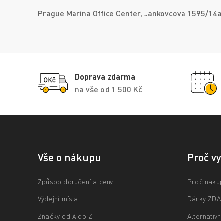
Prague Marina Office Center, Jankovcova 1595/14a 
Doprava zdarma
na vše od 1 500 Kč
Vše o nákupu
Proč v
Způsob doručení a ceny
Proč naku
Výdejní místa
Dárky ZD
Značky od A do Z
Alternativ