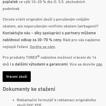
poplatek
ve výši 10–20 % dle čl. 5.5. obchodních
podmínek.
Chcete vrátit originální zboží s porušeným vnějším
obalem, ale neporušeným vnitřním obalem (airbagem)?
Kontaktujte nás – díky spolupráci s partnery můžeme
nabídnout odkup za 30–70 % ceny.
Rádi pro vás najdeme
nejlepší řešení.
Ozvěte se nám
.
®
Pro produkty TOREX
nabízíme možnost vrácení do 14
dnů
i s dalšími výhodami a garancemi
. Více se dozvíte
zde
.
Vrácení zboží
Dokumenty ke stažení
Reklamační formulář k reklamaci originálního
zboží
DOC
PDF