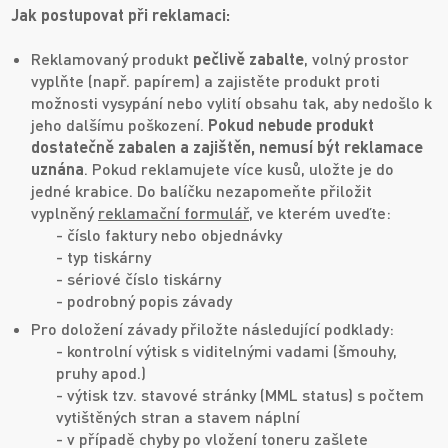
Jak postupovat při reklamaci:
Reklamovaný produkt
pečlivě zabalte
, volný prostor
vyplňte (např. papírem) a zajistěte produkt proti
možnosti vysypání nebo vylití obsahu tak, aby nedošlo k
jeho dalšímu poškození.
Pokud nebude produkt
dostatečně zabalen a zajištěn, nemusí být reklamace
uznána
. Pokud reklamujete více kusů, uložte je do
jedné krabice. Do balíčku nezapomeňte přiložit
vyplněný
reklamační formulář
, ve kterém uveďte:
- číslo faktury nebo objednávky
- typ tiskárny
- sériové číslo tiskárny
- podrobný popis závady
Pro doložení závady přiložte následující podklady:
- kontrolní výtisk s viditelnými vadami (šmouhy,
pruhy apod.)
- výtisk tzv. stavové stránky (MML status) s počtem
vytištěných stran a stavem náplní
- v případě chyby po vložení toneru zašlete