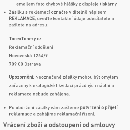
emailem foto chybové hlášky z displeje tiskárny
Zásilku s reklamací označte viditelně nápisem
REKLAMACE
, uveďte kontaktní údaje odesílatele a
zašlete na adresu:
TorexTonery.cz
Reklamační oddělení
Novoveská 1264/9
709 00 Ostrava
Upozornění:
Neoznačené zásilky mohou být omylem
zařazeny k ekologické likvidaci prázdných náplní a
reklamace nebude zahájena.
Po obdržení zásilky vám zašleme
potvrzení o přijetí
reklamace
a zahájíme reklamační řízení.
Vrácení zboží a odstoupení od smlouvy