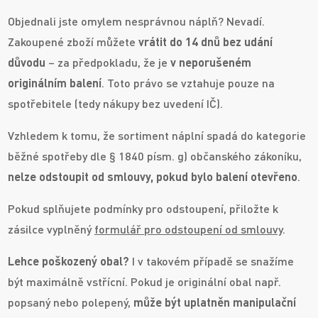
Objednali jste omylem nesprávnou náplň? Nevadí.
Zakoupené zboží můžete
vrátit do 14 dnů bez udání
důvodu
– za předpokladu, že je
v neporušeném
originálním balení
. Toto právo se vztahuje pouze na
spotřebitele (tedy nákupy bez uvedení IČ).
Vzhledem k tomu, že sortiment náplní spadá do kategorie
běžné spotřeby dle § 1840 písm. g) občanského zákoníku,
nelze odstoupit od smlouvy, pokud bylo balení otevřeno
.
Pokud splňujete podmínky pro odstoupení, přiložte k
zásilce vyplněný
formulář pro odstoupení od smlouvy
.
Lehce poškozený obal?
I v takovém případě se snažíme
být maximálně vstřícní. Pokud je originální obal např.
popsaný nebo polepený,
může být uplatněn manipulační