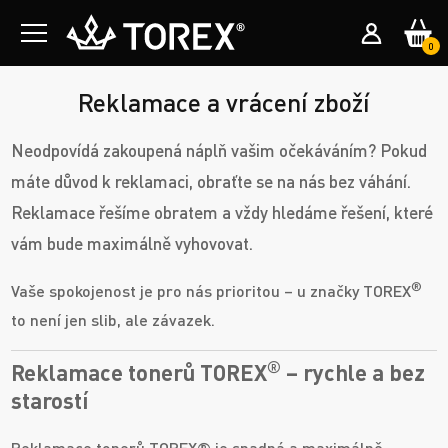
0
Reklamace a vrácení zboží
Neodpovídá zakoupená náplň vašim očekáváním? Pokud
máte důvod k reklamaci, obraťte se na nás bez váhání.
Reklamace řešíme obratem a vždy hledáme řešení, které
vám bude maximálně vyhovovat.
®
Vaše spokojenost je pro nás prioritou – u značky TOREX
to není jen slib, ale závazek.
®
Reklamace tonerů TOREX
– rychle a bez
starostí
Reklamace tonerů TOREX® je snadná a maximálně