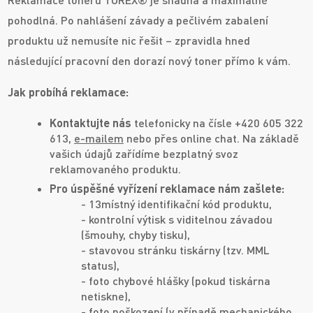
pohodlná. Po nahlášení závady a pečlivém zabalení
produktu už nemusíte nic řešit – zpravidla hned
následující pracovní den dorazí nový toner přímo k vám.
Jak probíhá reklamace:
Kontaktujte nás
telefonicky na čísle +420 605 322
613,
e-mailem
nebo přes online chat. Na základě
vašich údajů zařídíme bezplatný svoz
reklamovaného produktu.
Pro úspěšné vyřízení reklamace nám zašlete:
- 13místný identifikační kód produktu,
- kontrolní výtisk s viditelnou závadou
(šmouhy, chyby tisku),
- stavovou stránku tiskárny (tzv. MML
status),
- foto chybové hlášky (pokud tiskárna
netiskne),
- foto poškození (v případě mechanického