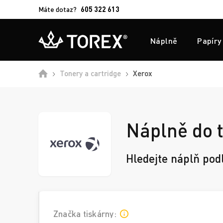
Máte dotaz?
605 322 613
Náplně
Papíry
Domů
Tonery a cartridge
Xerox
Náplně do 
Hledejte náplň pod
Značka tiskárny: