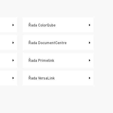
Řada ColorQube
Řada DocumentCentre
Řada Primelink
Řada VersaLink