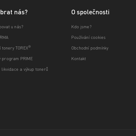
ybrat nás?
O společnosti
povat u nás?
Kdo jsme?
ARMA
Používání cookies
®
ní tonery TOREX
Obchodní podmínky
ý program PRIME
Kontakt
 likvidace a výkup tonerů