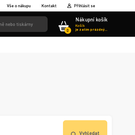
Vše o nákupu
Kontakt
Přihlásit se
Nákupní košík
Košík
je zatím prázdný...
0
Vyhledat