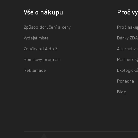
Vše o nákupu
Proč v
Způsob doručení a ceny
Proč naku
Výdejní místa
Dárky ZD
Značky od A do Z
Alternativ
Bonusový program
Partnersk
Reklamace
Ekologická
Poradna
Blog