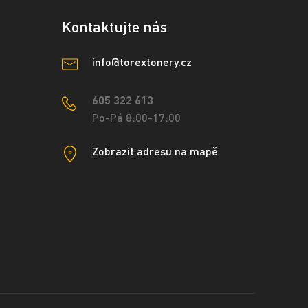
Kontaktujte nás
info@torextonery.cz
605 322 613
Po-Pá 8:00-17:00
Zobrazit adresu na mapě