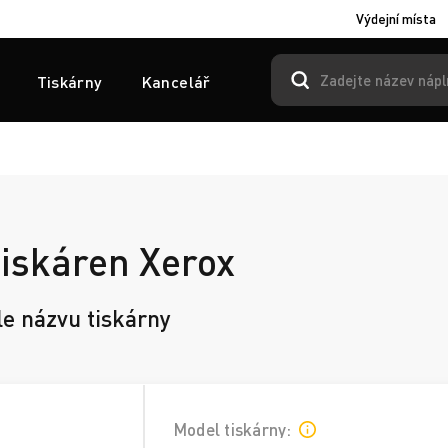
Výdejní místa
Tiskárny
Kancelář
tiskáren Xerox
le názvu tiskárny
Model tiskárny: