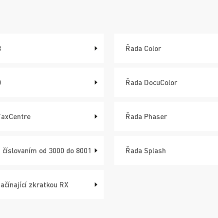
B
Řada Color
D
Řada DocuColor
FaxCentre
Řada Phaser
 číslovaním od 3000 do 8001
Řada Splash
ačínající zkratkou RX