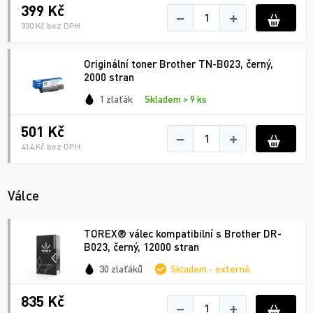
399 Kč
−
+
330 Kč bez DPH
Originální toner Brother TN-B023, černý,
2000 stran
1 zlaťák
Skladem > 9 ks
501 Kč
−
+
414 Kč bez DPH
Válce
TOREX® válec kompatibilní s Brother DR-
B023, černý, 12000 stran
30 zlaťáků
Skladem - externě
835 Kč
−
+