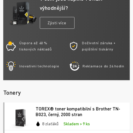
výhodnější?
Zjisti více
Úspora až 40 %
Doživotní záruka +
tiskových nákladů
pojištění tiskárny
Inovativni technologie
Reklamace do 24 hodin
Tonery
TOREX® toner kompatibilní s Brother TN-
B023, černý, 2000 stran
8 zlaťáků
Skladem > 9 ks