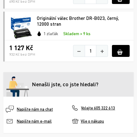
690 Kč bez DPH
Originální válec Brother DR-B023, černý,
12000 stran
1 zlaťák
Skladem > 9 ks
1 127 Kč
−
+
932 Kč bez DPH
Nenašli jste, co jste hledali?
Volejte 605 322 613
Napište nám na chat
Vše o nákupu
Napište nám e-mail