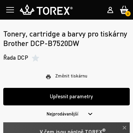
0
Tonery, cartridge a barvy pro tiskárny
Brother DCP-B7520DW
Řada DCP
Změnit tiskárnu
Upřesnit parametry
Nejprodávanější
®
V čem jsou náplně TOREX