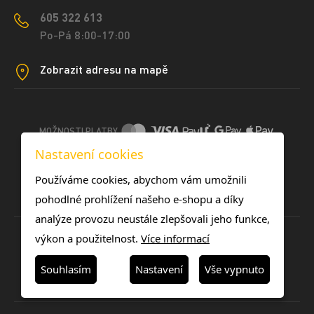
605 322 613
Po-Pá 8:00-17:00
Zobrazit adresu na mapě
MOŽNOSTI PLATBY
Nastavení cookies
DOPRAVNÍ METODY
Používáme cookies, abychom vám umožnili
pohodlné prohlížení našeho e-shopu a díky
analýze provozu neustále zlepšovali jeho funkce,
výkon a použitelnost.
Více informací
Souhlasím
Nastavení
Vše vypnuto