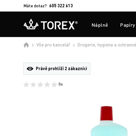
Máte dotaz?
605 322 613
Náplně
Papíry
Úvod
Vše pro kancelář
Drogerie, hygiena a ochrann
Právě prohlíží
2 zákazníci
0x