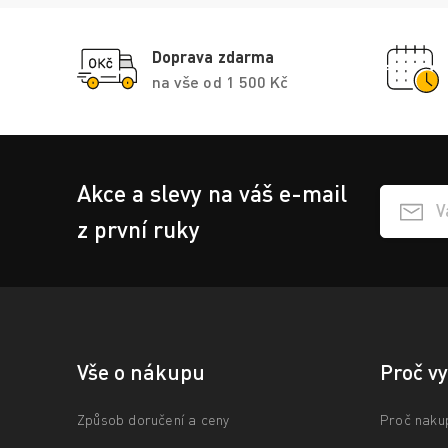
Doprava zdarma
na vše od 1 500 Kč
Akce a slevy na váš e-mail
Přihlášen
z první ruky
Vše o nákupu
Proč v
Způsob doručení a ceny
Proč naku