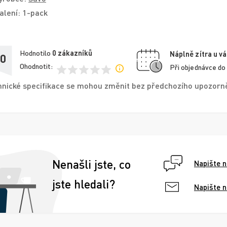
alení: 1-pack
Hodnotilo
0
zákazníků
Náplně zítra u vá
,0
Ohodnotit:
Při objednávce do
nické specifikace se mohou změnit bez předchozího upozorněn
Nenašli jste, co
Napište 
jste hledali?
Napište 