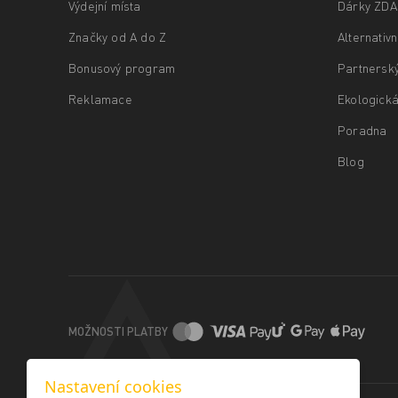
Výdejní místa
Dárky ZD
Značky od A do Z
Alternativ
Bonusový program
Partnersk
Reklamace
Ekologická
Poradna
Blog
MOŽNOSTI PLATBY
Nastavení cookies