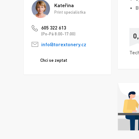
Kateřina
B
Print specialistka
605 322 613
0
(Po-Pá 8:00-17:00)
info@torextonery.cz
Tech
Chci se zeptat