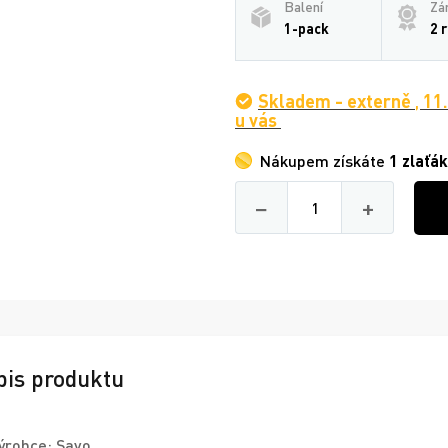
Balení
Zá
1-pack
2 
Skladem - externě
,
11
u vás
Nákupem získáte
1 zlaťák
Množství
−
+
pis produktu
ýrobce:
Savo