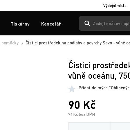
Výdejní místa
Tiskárny
Kancelář
é pomůcky
Čisticí prostředek na podlahy a povrchy Savo - vůně o
Čisticí prostřede
vůně oceánu, 75
Přidat do mých “Oblíbenýc
90 Kč
74 Kč bez DPH