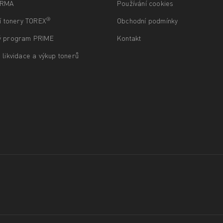
ARMA
Používání cookies
®
ní tonery TOREX
Obchodní podmínky
ý program PRIME
Kontakt
 likvidace a výkup tonerů