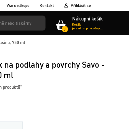
Vše o nákupu
Kontakt
Přihlásit se
Nákupní košík
Košík
je zatím prázdný...
0
ceánu, 750 ml
k na podlahy a povrchy Savo -
0 ml
h produktů”