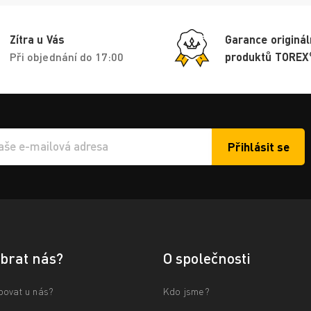
Zítra u Vás
Garance originál
Při objednání do 17:00
produktů TOREX
Přihlásit se
í e-mailu k odběru
ybrat nás?
O společnosti
povat u nás?
Kdo jsme?