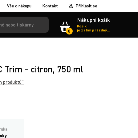
Vše o nákupu
Kontakt
Přihlásit se
Nákupní košík
Košík
je zatím prázdný...
0
 Trim - citron, 750 ml
h produktů”
ruka
roky