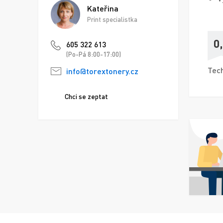
Kateřina
Print specialistka
0
605 322 613
(Po-Pá 8:00-17:00)
Tech
info@torextonery.cz
Chci se zeptat