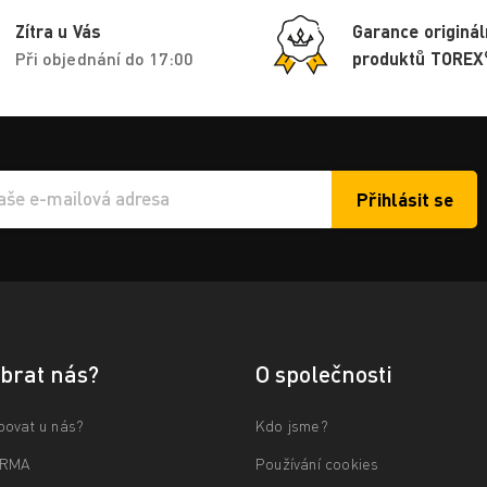
Zítra u Vás
Garance originál
Při objednání do 17:00
produktů TOREX
Přihlásit se
í e-mailu k odběru
ybrat nás?
O společnosti
povat u nás?
Kdo jsme?
ARMA
Používání cookies