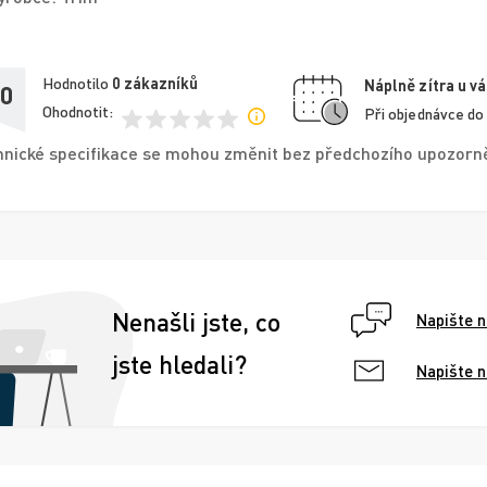
Hodnotilo
0
zákazníků
Náplně zítra u vá
,0
Ohodnotit:
Při objednávce do
nické specifikace se mohou změnit bez předchozího upozorněn
Nenašli jste, co
Napište 
jste hledali?
Napište 