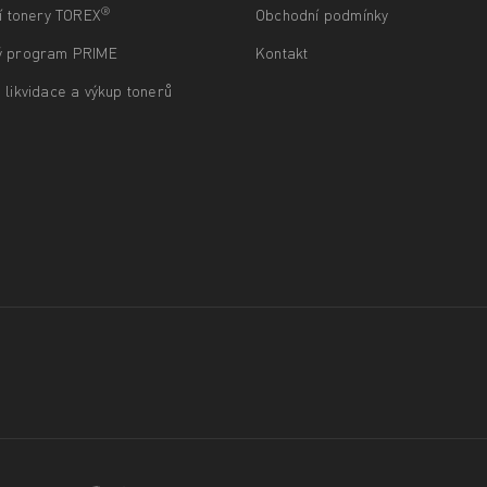
®
ní tonery TOREX
Obchodní podmínky
ý program PRIME
Kontakt
 likvidace a výkup tonerů