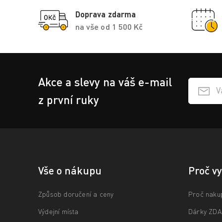
Doprava zdarma
na vše od 1 500 Kč
Akce a slevy na váš e-mail
Přihlášen
z první ruky
Vše o nákupu
Proč v
Způsob doručení a ceny
Proč naku
Výdejní místa
Dárky ZD