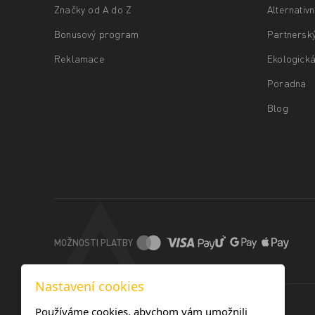
Značky od A do Z
Alternativ
Bonusový program
Partnersk
Reklamace
Ekologická
Poradna
Blog
MOŽNOSTI PLATBY
Nastavení cookies
Používáme cookies, abychom vám umožnili