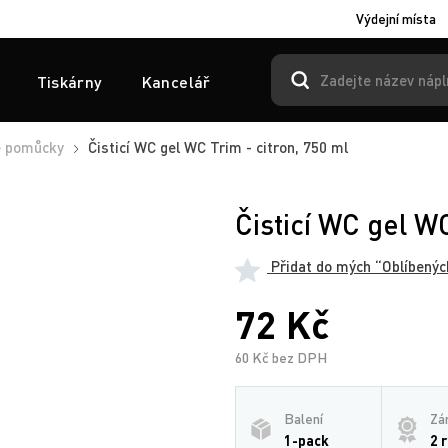
Výdejní místa
Tiskárny
Kancelář
é pomůcky
Čisticí WC gel WC Trim - citron, 750 ml
Čisticí WC gel WC
Přidat do mých “Oblíbenýc
72 Kč
60 Kč bez DPH
Balení
Zá
1-pack
2 