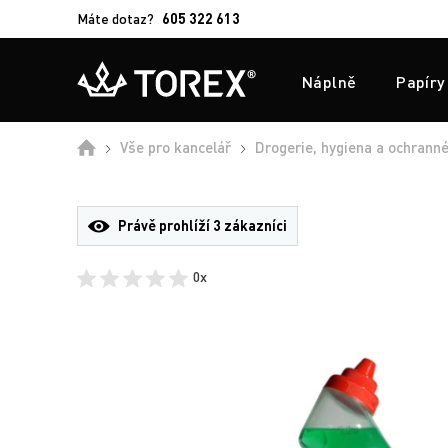
Máte dotaz?
605 322 613
Náplně
Papíry
Úvod
Vše pro kancelář
Drogerie, hygiena a ochrann
Právě prohlíží
3 zákazníci
0x