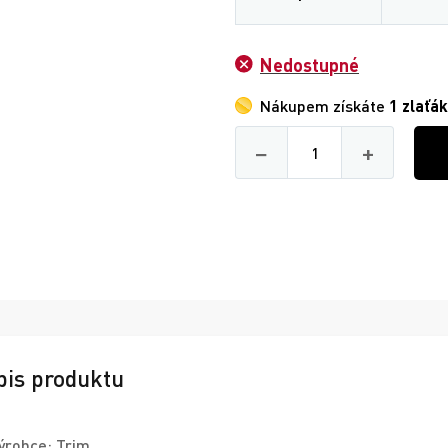
Nedostupné
Nákupem získáte
1 zlaťák
Množství
−
+
pis produktu
ýrobce: Trim