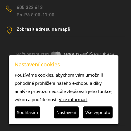
605 322 613
Po-Pá 8:00-17:00
Zobrazit adresu na mapě
MOŽNOSTI PLATBY
Nastavení cookies
DOPRAVNÍ METODY
Používáme cookies, abychom vám umožnili
pohodlné prohlížení našeho e-shopu a díky
analýze provozu neustále zlepšovali jeho funkce,
výkon a použitelnost.
Více informací
Souhlasím
Nastavení
Vše vypnuto