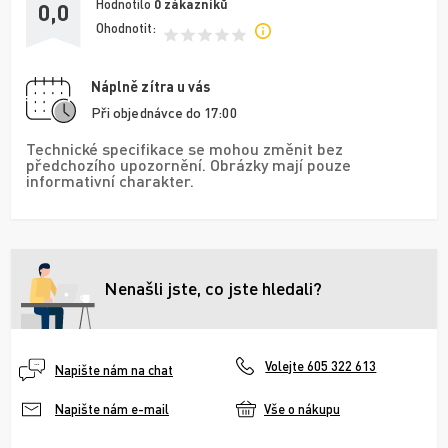
Hodnotilo
0
zákazníků
0,0
Ohodnotit:
Náplně zítra u vás
Při objednávce do 17:00
Technické specifikace se mohou změnit bez
předchozího upozornění. Obrázky mají pouze
informativní charakter.
Nenašli jste, co jste hledali?
Volejte 605 322 613
Napište nám na chat
Vše o nákupu
Napište nám e-mail