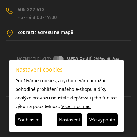
605 322 613
Po-Pá 8:00-17:00
Zobrazit adresu na mapě
MOŽNOSTI PLATBY
Nastavení cookies
DOPRAVNÍ METODY
Používáme cookies, abychom vám umožnili
pohodlné prohlížení našeho e-shopu a díky
analýze provozu neustále zlepšovali jeho funkce,
výkon a použitelnost.
Více informací
Souhlasím
Nastavení
Vše vypnuto