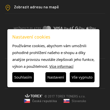
Zobrazit adresu na mapě
MOŽNOSTI PLATBY
Nastavení cookies
DOPRAVNÍ METODY
Používáme cookies, abychom vám umožnili
pohodlné prohlížení našeho e-shopu a díky
analýze provozu neustále zlepšovali jeho funkce,
výkon a použitelnost.
Více informací
Souhlasím
Nastavení
Vše vypnuto
© 2017 TOREX TONERS s.r.o.
Česká republika
Slovensko