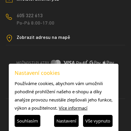
605 322 613
Po-Pá 8:00-17:00
Zobrazit adresu na mapě
MOŽNOSTI PLATBY
Nastavení cookies
DOPRAVNÍ METODY
Používáme cookies, abychom vám umožnili
pohodlné prohlížení našeho e-shopu a díky
analýze provozu neustále zlepšovali jeho funkce,
výkon a použitelnost.
Více informací
Souhlasím
Nastavení
Vše vypnuto