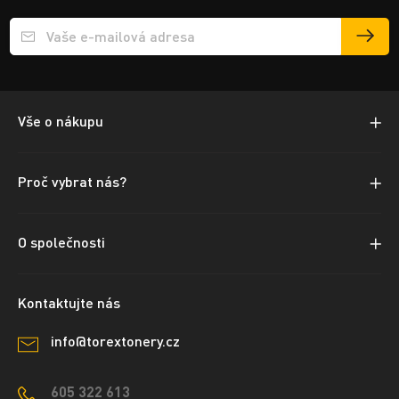
Přihlášení e-mailu k odběru
Vše o nákupu
Proč vybrat nás?
O společnosti
Kontaktujte nás
info@torextonery.cz
605 322 613