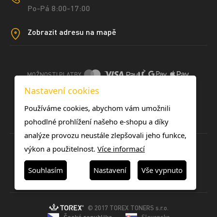
Po-Pá 8:00-17:00
Zobrazit adresu na mapě
MOŽNOSTI PLATBY
Nastavení cookies
DOPRAVNÍ METODY
Používáme cookies, abychom vám umožnili
pohodlné prohlížení našeho e-shopu a díky
analýze provozu neustále zlepšovali jeho funkce,
výkon a použitelnost.
Více informací
Souhlasím
Nastavení
Vše vypnuto
© 2017 TOREX TONERS s.r.o.