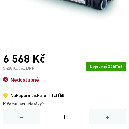
6 568 Kč
Dopravné
zdarma
5 428 Kč bez DPH
Nedostupné
Nákupem získáte
1 zlaťák
.
K čemu jsou zlaťáky?
Množství
−
+