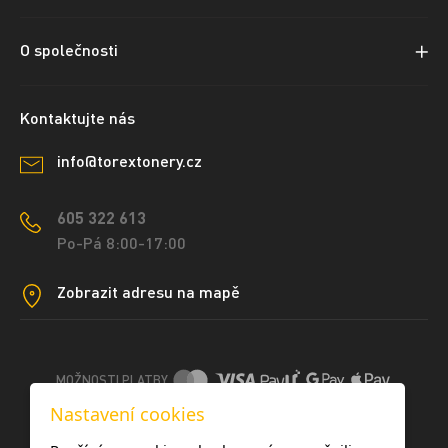
O společnosti
Kontaktujte nás
info@torextonery.cz
605 322 613
Po-Pá 8:00-17:00
Zobrazit adresu na mapě
MOŽNOSTI PLATBY
Nastavení cookies
DOPRAVNÍ METODY