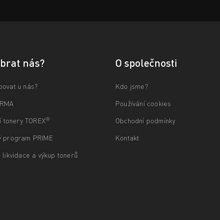
ybrat nás?
O společnosti
povat u nás?
Kdo jsme?
ARMA
Používání cookies
®
ní tonery TOREX
Obchodní podmínky
ý program PRIME
Kontakt
 likvidace a výkup tonerů