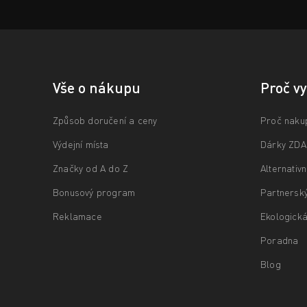
Vše o nákupu
Proč v
Způsob doručení a ceny
Proč naku
Výdejní místa
Dárky ZD
Značky od A do Z
Alternativ
Bonusový program
Partnersk
Reklamace
Ekologická
Poradna
Blog