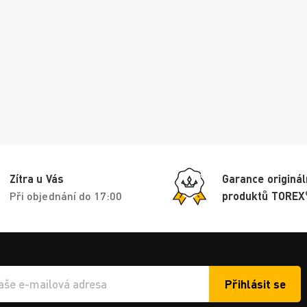
Zítra u Vás
Garance originál
Při objednání do 17:00
produktů TOREX
Přihlásit se
í e-mailu k odběru