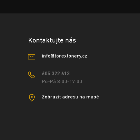
Kontaktujte nás
info@torextonery.cz
605 322 613
Po-Pá 8:00-17:00
Zobrazit adresu na mapě