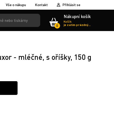
Vše o nákupu
Kontakt
Přihlásit se
Nákupní košík
Košík
je zatím prázdný...
0
xor - mléčné, s oříšky, 150 g