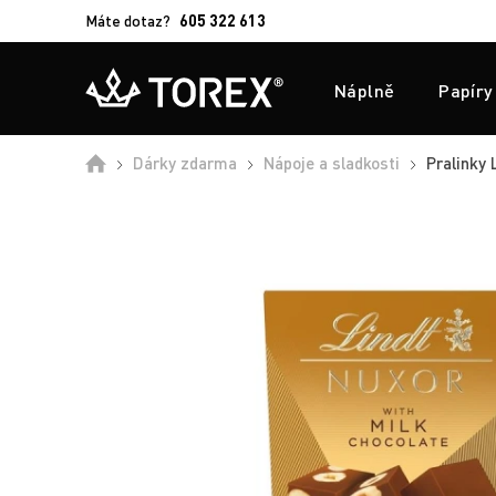
Máte dotaz?
605 322 613
Náplně
Papíry
Úvod
Dárky zdarma
Nápoje a sladkosti
Pralinky L