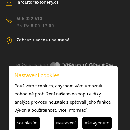
info@torextonery.cz
605 322 613
Po-Pá 8:00-17:00
Zobrazit adresu na mapě
MOŽNOSTI PLATBY
Nastavení cookies
DOPRAVNÍ METODY
Používáme cookies, abychom vám umožnili
pohodlné prohlížení našeho e-shopu a díky
analýze provozu neustále zlepšovali jeho funkce,
výkon a použitelnost.
Více informací
Souhlasím
Nastavení
Vše vypnuto