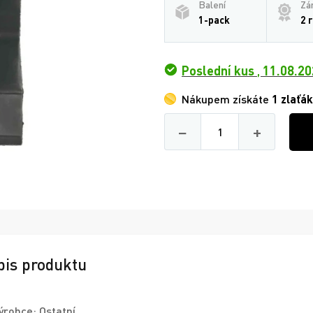
Balení
Zá
1-pack
2 
Poslední kus
,
11.08.20
Nákupem získáte
1 zlaťák
Množství
−
+
pis produktu
ýrobce: Ostatní