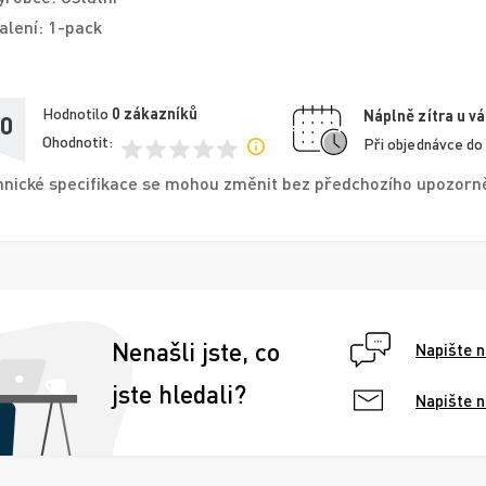
alení: 1-pack
Hodnotilo
0
zákazníků
Náplně zítra u vá
,0
Ohodnotit:
Při objednávce do
nické specifikace se mohou změnit bez předchozího upozorněn
Nenašli jste, co
Napište 
jste hledali?
Napište 