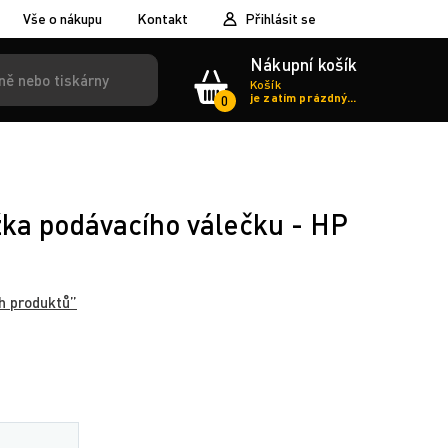
Vše o nákupu
Kontakt
Přihlásit se
Nákupní košík
Košík
je zatím prázdný...
0
žka podávacího válečku - HP
h produktů”