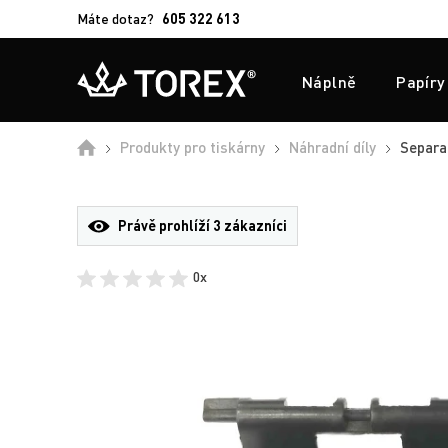
Máte dotaz?
605 322 613
Náplně
Papíry
Úvod
Produkty pro tiskárny
Náhradní díly
Separač
Právě prohlíží
3 zákazníci
0x