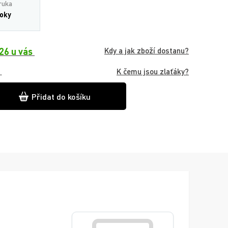
ruka
roky
26 u vás
Kdy a jak zboží dostanu?
K čemu jsou zlaťáky?
.
Přidat do košíku