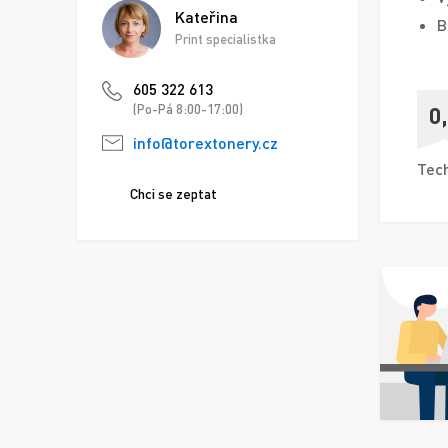
Kateřina
B
Print specialistka
605 322 613
0
(Po-Pá 8:00-17:00)
info@torextonery.cz
Tech
Chci se zeptat