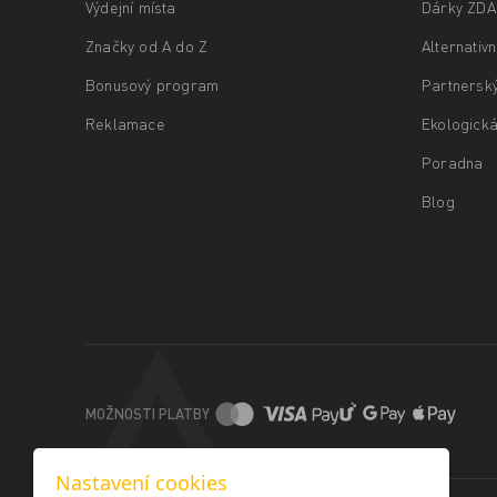
Výdejní místa
Dárky ZD
Značky od A do Z
Alternativ
Bonusový program
Partnersk
Reklamace
Ekologická
Poradna
Blog
MOŽNOSTI PLATBY
Nastavení cookies