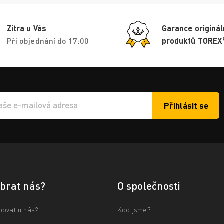
Zítra u Vás
Garance originál
Při objednání do 17:00
produktů TOREX
Přihlásit se
í e-mailu k odběru
ybrat nás?
O společnosti
povat u nás?
Kdo jsme?