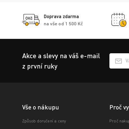
Doprava zdarma
na vše od 1 500 Kč
Akce a slevy na váš e-mail
Přihlášen
z první ruky
Vše o nákupu
Proč v
Způsob doručení a ceny
Proč naku