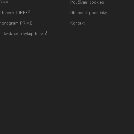
ARMA
Používání cookies
®
ní tonery TOREX
Obchodní podmínky
ý program PRIME
Kontakt
 likvidace a výkup tonerů