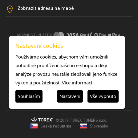
Zobrazit adresu na mapě
MOŽNOSTI PLATBY
Nastavení cookies
DOPRAVNÍ METODY
Používáme cookies, abychom vám umožnili
pohodlné prohlížení našeho e-shopu a díky
analýze provozu neustále zlepšovali jeho funkce,
výkon a použitelnost.
Více informací
Souhlasím
Nastavení
Vše vypnuto
© 2017 TOREX TONERS s.r.o.
Česká republika
Slovensko