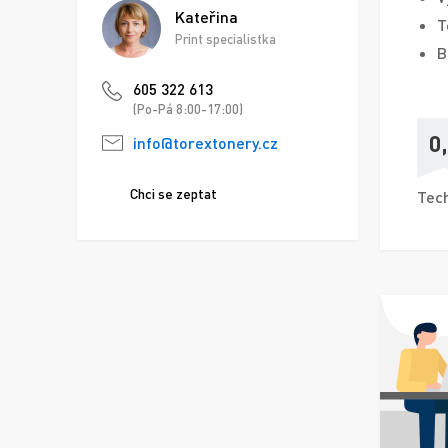
Kateřina
T
Print specialistka
B
605 322 613
(Po-Pá 8:00-17:00)
0
info@torextonery.cz
Chci se zeptat
Tech