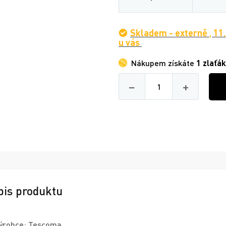
Skladem - externě
,
11
u vás
Nákupem získáte
1 zlaťák
Množství
−
+
pis produktu
ýrobce:
Tescoma