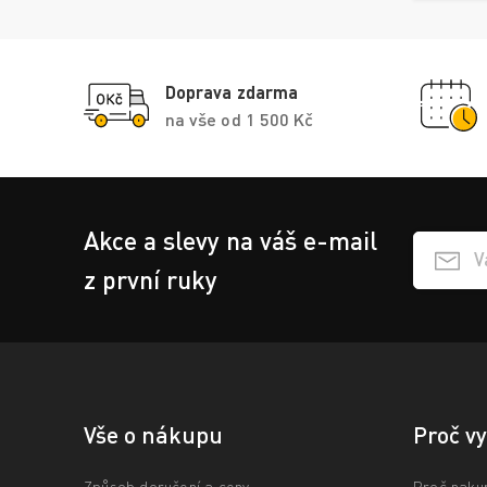
Doprava zdarma
na vše od 1 500 Kč
Akce a slevy na váš e-mail
Přihlášen
z první ruky
Vše o nákupu
Proč v
Způsob doručení a ceny
Proč naku