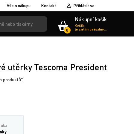
Vše o nákupu
Kontakt
Přihlásit se
Nákupní košík
Košík
je zatím prázdný...
0
vé utěrky Tescoma President
h produktů”
ruka
roky