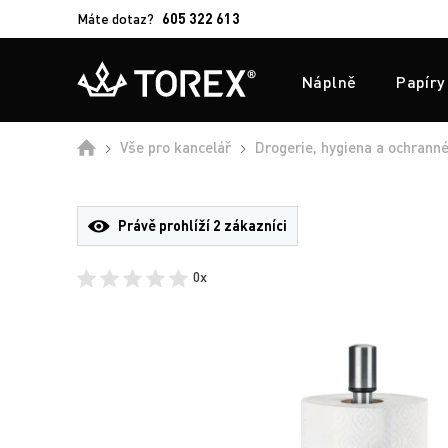
Máte dotaz?
605 322 613
Náplně
Papíry
Úvod
Vše pro kancelář
Drogerie, hygiena a ochrann
Právě prohlíží
2 zákazníci
0x