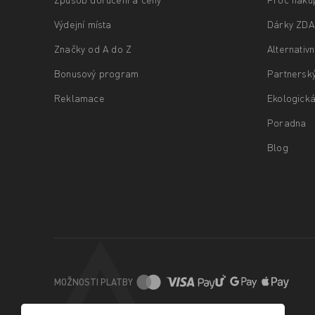
Výdejní místa
Dárky ZD
Značky od A do Z
Alternativ
Bonusový program
Partnersk
Reklamace
Ekologická
Poradna
Blog
MOŽNOSTI PLATBY