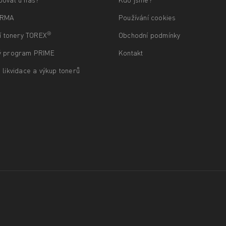
ARMA
Používání cookies
®
ní tonery TOREX
Obchodní podmínky
ý program PRIME
Kontakt
 likvidace a výkup tonerů