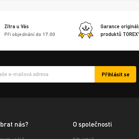
Zítra u Vás
Garance originál
Při objednání do 17:00
produktů TOREX
Přihlásit se
í e-mailu k odběru
ybrat nás?
O společnosti
povat u nás?
Kdo jsme?