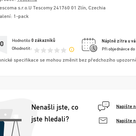
escoma s.r.o.U Tescomy 241760 01 Zlín, Czechia
alení: 1-pack
Hodnotilo
0
zákazníků
Náplně zítra u vá
,0
Ohodnotit:
Při objednávce do
nické specifikace se mohou změnit bez předchozího upozorněn
Nenašli jste, co
Napište 
jste hledali?
Napište 