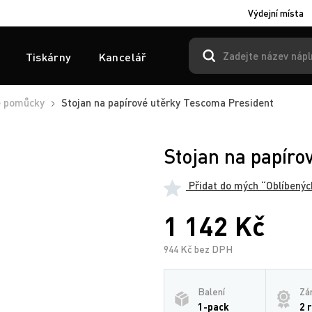
Výdejní místa
Tiskárny
Kancelář
é pomůcky
Stojan na papírové utěrky Tescoma President
Stojan na papíro
Přidat do mých “Oblíbenýc
1 142 Kč
944 Kč bez DPH
Balení
Zá
1-pack
2 