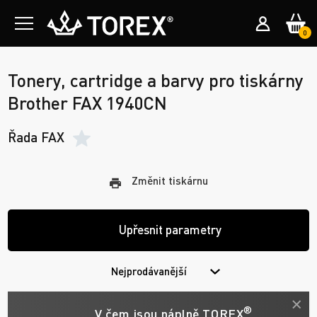
0
Tonery, cartridge a barvy pro tiskárny
Brother FAX 1940CN
Řada FAX
Změnit tiskárnu
Upřesnit parametry
Nejprodávanější
®
V čem jsou náplně TOREX