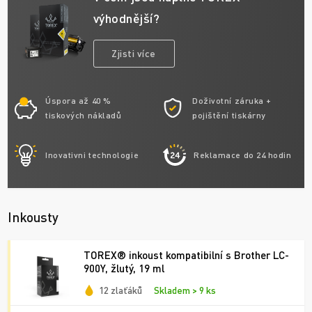
výhodnější?
Zjisti více
Úspora až 40 %
Doživotní záruka +
tiskových nákladů
pojištění tiskárny
Inovativni technologie
Reklamace do 24 hodin
Inkousty
TOREX® inkoust kompatibilní s Brother LC-
900Y, žlutý, 19 ml
12 zlaťáků
Skladem > 9 ks