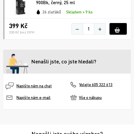
900Bk, černý, 25 ml
26 zlaťáků
Skladem > 9 ks
399 Kč
−
+
330 Kč bez DPH
Nenašli jste, co jste hledali?
Volejte 605 322 613
Napište nám na chat
Vše o nákupu
Napište nám e-mail
Nenašli jste svého výrobce?