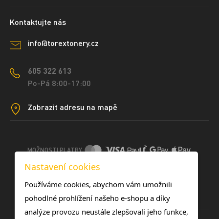
Kontaktujte nás
info@torextonery.cz
605 322 613
Po-Pá 8:00-17:00
Zobrazit adresu na mapě
MOŽNOSTI PLATBY
Nastavení cookies
DOPRAVNÍ METODY
Používáme cookies, abychom vám umožnili
pohodlné prohlížení našeho e-shopu a díky
analýze provozu neustále zlepšovali jeho funkce,