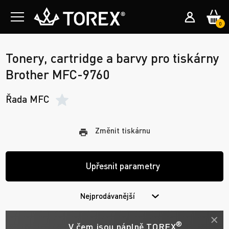
0
Tonery, cartridge a barvy pro tiskárny
Brother MFC-9760
Řada MFC
Změnit tiskárnu
Upřesnit parametry
Nejprodávanější
®
V čem jsou náplně TOREX