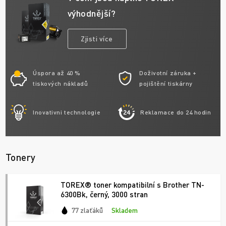
výhodnější?
Zjisti více
Úspora až 40 %
Doživotní záruka +
tiskových nákladů
pojištění tiskárny
Inovativni technologie
Reklamace do 24 hodin
Tonery
TOREX® toner kompatibilní s Brother TN-
6300Bk, černý, 3000 stran
77 zlaťáků
Skladem