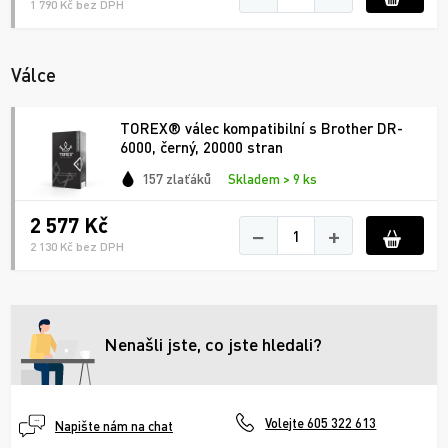
1 790 Kč bez DPH
Válce
TOREX® válec kompatibilní s Brother DR-
6000, černý, 20000 stran
157 zlaťáků
Skladem > 9 ks
2 577 Kč
−
+
2 130 Kč bez DPH
Nenašli jste, co jste hledali?
Volejte 605 322 613
Napište nám na chat