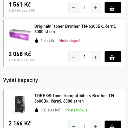
1 561 Kč
−
+
1 290 Kč bez DPH
Originální toner Brother TN-6300Bk, černý,
3000 stran
1 zlaťák
Nedostupné
2 068 Kč
−
+
1 709 Kč bez DPH
Vyšší kapacity
TOREX® toner kompatibilní s Brother TN-
6600Bk, černý, 6000 stran
130 zlaťáků
Poslední kus
2 166 Kč
−
+