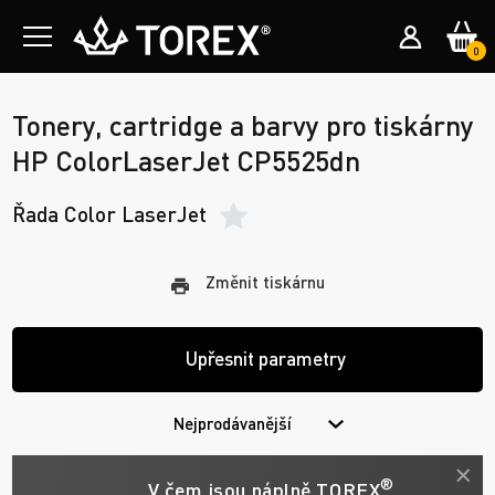
0
Tonery, cartridge a barvy pro tiskárny
HP ColorLaserJet CP5525dn
Řada Color LaserJet
Změnit tiskárnu
Upřesnit parametry
Nejprodávanější
®
V čem jsou náplně TOREX