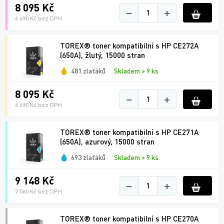
8 095 Kč
−
+
6 690 Kč bez DPH
TOREX® toner kompatibilní s HP CE272A
(650A), žlutý, 15000 stran
481 zlaťáků
Skladem > 9 ks
8 095 Kč
−
+
6 690 Kč bez DPH
TOREX® toner kompatibilní s HP CE271A
(650A), azurový, 15000 stran
693 zlaťáků
Skladem > 9 ks
9 148 Kč
−
+
7 560 Kč bez DPH
TOREX® toner kompatibilní s HP CE270A