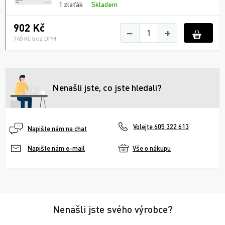
1 zlaťák
Skladem
902 Kč
−
+
745 Kč bez DPH
Nenašli jste, co jste hledali?
Volejte 605 322 613
Napište nám na chat
Vše o nákupu
Napište nám e-mail
Nenašli jste svého výrobce?