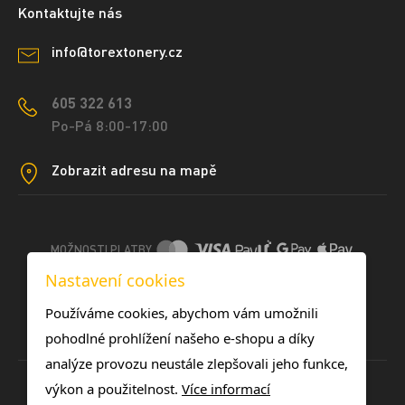
Kontaktujte nás
info@torextonery.cz
605 322 613
Po-Pá 8:00-17:00
Zobrazit adresu na mapě
MOŽNOSTI PLATBY
Nastavení cookies
DOPRAVNÍ METODY
Používáme cookies, abychom vám umožnili
pohodlné prohlížení našeho e-shopu a díky
analýze provozu neustále zlepšovali jeho funkce,
výkon a použitelnost.
Více informací