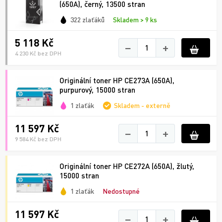
(650A), černý, 13500 stran
322 zlaťáků
Skladem > 9 ks
5 118 Kč
−
+
4 230 Kč bez DPH
Originální toner HP CE273A (650A),
purpurový, 15000 stran
1 zlaťák
Skladem - externě
11 597 Kč
−
+
9 584 Kč bez DPH
Originální toner HP CE272A (650A), žlutý,
15000 stran
1 zlaťák
Nedostupné
11 597 Kč
−
+