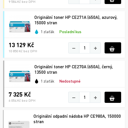
9 584 Kč bez DPH
Originální toner HP CE271A (650A), azurový,
15000 stran
1 zlaťák
Poslední kus
13 129 Kč
−
+
10 850 Kč bez DPH
Originální toner HP CE270A (650A), černý,
13500 stran
1 zlaťák
Nedostupné
7 325 Kč
−
+
6 054 Kč bez DPH
Originální odpadní nádoba HP CE980A, 150000
stran