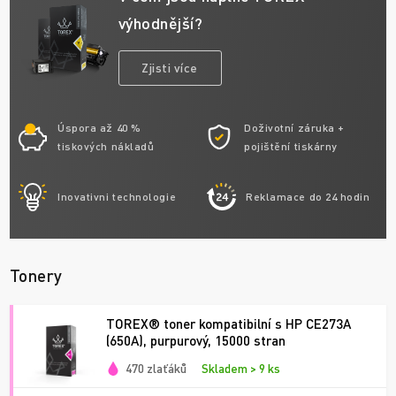
výhodnější?
Zjisti více
Úspora až 40 %
Doživotní záruka +
tiskových nákladů
pojištění tiskárny
Inovativni technologie
Reklamace do 24 hodin
Tonery
TOREX® toner kompatibilní s HP CE273A
(650A), purpurový, 15000 stran
470 zlaťáků
Skladem > 9 ks