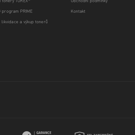
ní tonery TOREX
Obchodní podmínky
ý program PRIME
Kontakt
 likvidace a výkup tonerů