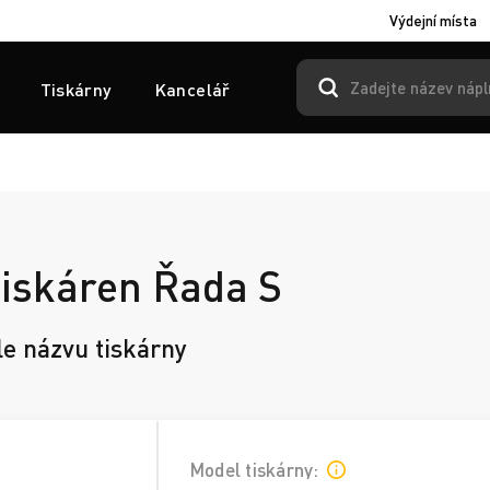
Výdejní místa
Tiskárny
Kancelář
tiskáren Řada S
le názvu tiskárny
Model tiskárny: