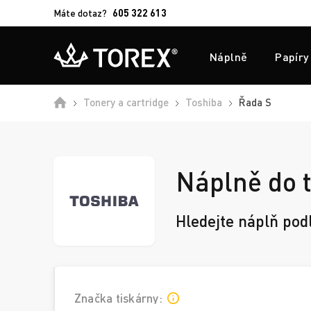
Máte dotaz?
605 322 613
Náplně
Papíry
Domů
Tonery a cartridge
Toshiba
Řada S
Náplně do 
Hledejte náplň pod
Značka tiskárny: