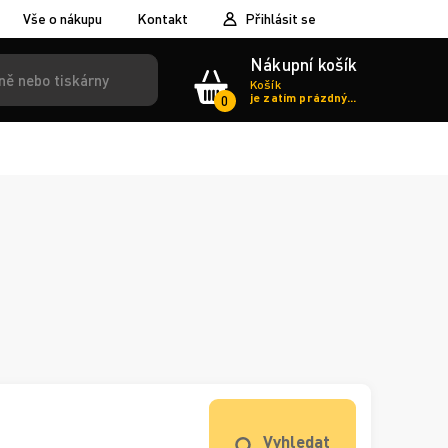
Vše o nákupu
Kontakt
Přihlásit se
Nákupní košík
Košík
je zatím prázdný...
0
Vyhledat