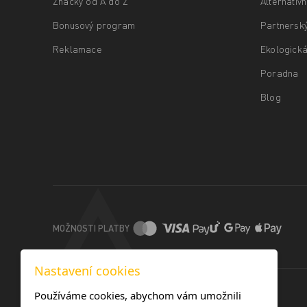
Značky od A do Z
Alternativ
Bonusový program
Partnersk
Reklamace
Ekologická
Poradna
Blog
MOŽNOSTI PLATBY
Nastavení cookies
Používáme cookies, abychom vám umožnili