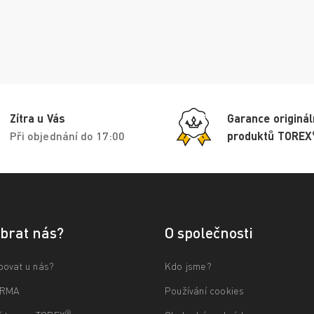
Zítra u Vás
Garance originál
Při objednání do 17:00
produktů TOREX
ybrat nás?
O společnosti
povat u nás?
Kdo jsme?
ARMA
Používání cookies
®