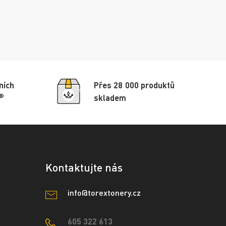
ních
Přes 28 000 produktů
®
skladem
Kontaktujte nás
info@torextonery.cz
605 322 613