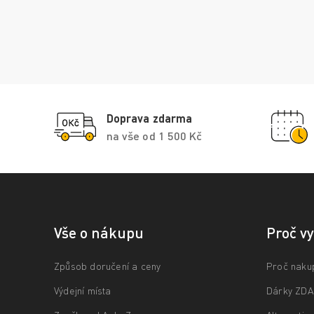
Doprava zdarma
na vše od 1 500 Kč
Vše o nákupu
Proč v
Způsob doručení a ceny
Proč naku
Výdejní místa
Dárky ZD