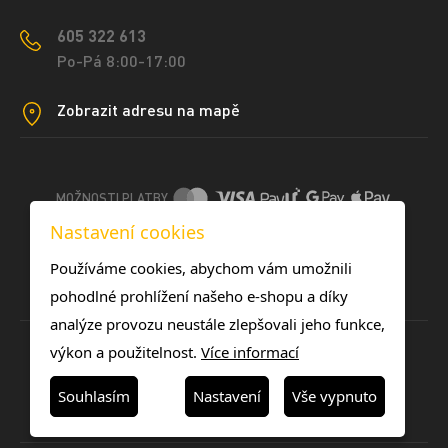
605 322 613
Po-Pá 8:00-17:00
Zobrazit adresu na mapě
MOŽNOSTI PLATBY
Nastavení cookies
DOPRAVNÍ METODY
Používáme cookies, abychom vám umožnili
pohodlné prohlížení našeho e-shopu a díky
analýze provozu neustále zlepšovali jeho funkce,
výkon a použitelnost.
Více informací
Souhlasím
Nastavení
Vše vypnuto