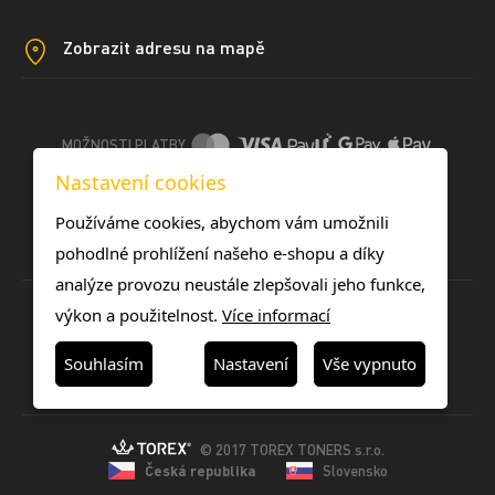
Zobrazit adresu na mapě
MOŽNOSTI PLATBY
Nastavení cookies
DOPRAVNÍ METODY
Používáme cookies, abychom vám umožnili
pohodlné prohlížení našeho e-shopu a díky
analýze provozu neustále zlepšovali jeho funkce,
výkon a použitelnost.
Více informací
Souhlasím
Nastavení
Vše vypnuto
© 2017 TOREX TONERS s.r.o.
Česká republika
Slovensko