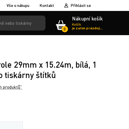
Vše o nákupu
Kontakt
Přihlásit se
Nákupní košík
Košík
je zatím prázdný...
0
role 29mm x 15.24m, bílá, 1
 tiskárny štítků
h produktů”