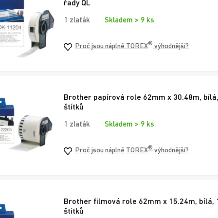
řady QL
1 zlaťák
Skladem > 9 ks
®
Proč jsou náplně TOREX
výhodnější?
Brother papírová role 62mm x 30.48m, bílá,
štítků
1 zlaťák
Skladem > 9 ks
®
Proč jsou náplně TOREX
výhodnější?
Brother filmová role 62mm x 15.24m, bílá, 
štítků