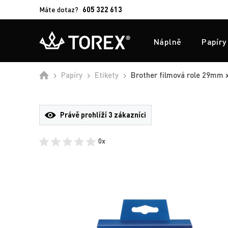
Máte dotaz?
605 322 613
Náplně
Papíry
Úvod
Papíry
Etikety
Brother filmová role 29mm x 
Právě prohlíží
3 zákazníci
0x