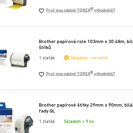
®
Proč jsou náplně TOREX
výhodnější?
Brother papírová role 103mm x 30.48m, bílá
štítků
1 zlaťák
Skladem - externě
®
Proč jsou náplně TOREX
výhodnější?
Brother papírové štítky 29mm x 90mm, bílá,
řady QL
1 zlaťák
Skladem > 9 ks