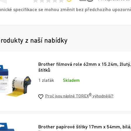
nické specifikace se mohou změnit bez předchozího upozorněn
produkty z naší nabídky
Brother filmová role 62mm x 15.24m, žlutý,
štítků
1 zlaťák
Skladem
®
Proč jsou náplně TOREX
výhodnější?
Brother papírové štítky 17mm x 54mm, bílá,