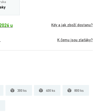
ruka
roky
2026 u
Kdy a jak zboží dostanu?
K čemu jsou zlaťáky?
.
300 ks
400 ks
800 ks