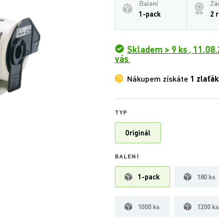
Balení
Zá
1-pack
2 
Skladem > 9 ks
,
11.08.
vás
Nákupem získáte
1 zlaťák
TYP
Originál
BALENÍ
1-pack
180 ks
1000 ks
1200 ks