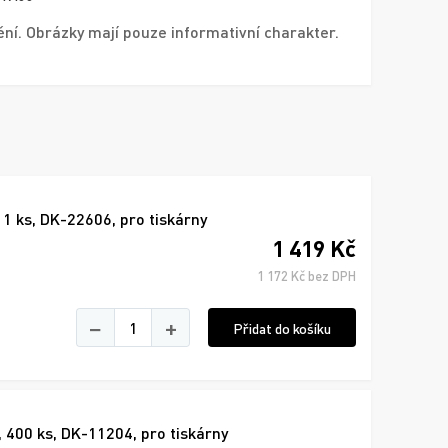
í. Obrázky mají pouze informativní charakter.
 1 ks, DK-22606, pro tiskárny
1 419 Kč
1 172 Kč bez DPH
−
+
Přidat do košíku
 400 ks, DK-11204, pro tiskárny