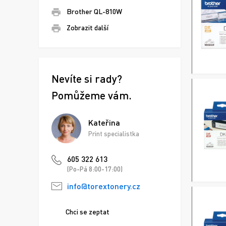
Brother QL-810W
Zobrazit další
Nevíte si rady?
Pomůžeme vám.
Kateřina
Print specialistka
605 322 613
(Po-Pá 8:00-17:00)
info@torextonery.cz
Chci se zeptat