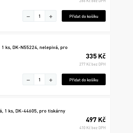
286 Kč bez DPH
−
+
Přidat do košíku
 1 ks, DK-N55224, nelepivá, pro
335 Kč
277 Kč bez DPH
−
+
Přidat do košíku
, 1 ks, DK-44605, pro tiskárny
497 Kč
410 Kč bez DPH