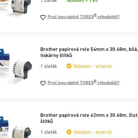
Skladem > 9 ks
®
Proč jsou náplně TOREX
výhodnější?
Brother papírová role 54mm x 30.48m, bílá,
tiskárny štítků
1 zlaťák
Skladem - externě
®
Proč jsou náplně TOREX
výhodnější?
Brother papírová role 62mm x 30.48m, žlutá
štítků
1 zlaťák
Skladem - externě