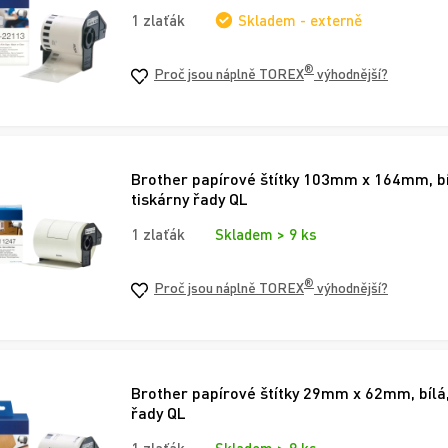
1 zlaťák
Skladem - externě
®
Proč jsou náplně TOREX
výhodnější?
Brother papírové štítky 103mm x 164mm, bí
tiskárny řady QL
1 zlaťák
Skladem > 9 ks
®
Proč jsou náplně TOREX
výhodnější?
Brother papírové štítky 29mm x 62mm, bílá,
řady QL
1 zlaťák