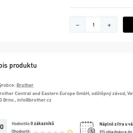
Množství
−
+
pis produktu
ýrobce:
Brother
rother Central and Eastern Europe GmbH, odštěpný závod, Ve
0 Brno., info@brother.cz
Hodnotilo
0
zákazníků
Náplně zítra u vá
,0
Ohodnotit:
Při objednávce do