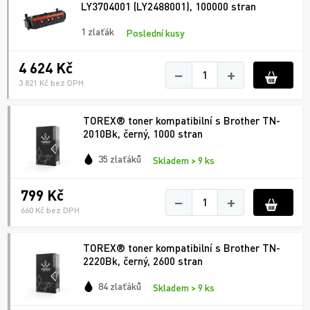
LY3704001 (LY2488001), 100000 stran
1 zlaťák
Poslední kusy
4 624 Kč
−
+
3 821 Kč bez DPH
TOREX® toner kompatibilní s Brother TN-
2010Bk, černý, 1000 stran
35 zlaťáků
Skladem > 9 ks
799 Kč
−
+
660 Kč bez DPH
TOREX® toner kompatibilní s Brother TN-
2220Bk, černý, 2600 stran
84 zlaťáků
Skladem > 9 ks