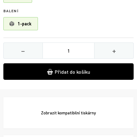
BALENÍ
1-pack
Množství
−
+
Přidat do košíku
Zobrazit
kompatibilní tiskárny