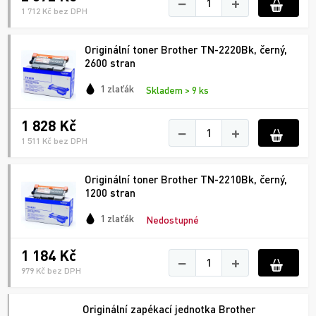
−
+
1 712 Kč bez DPH
Originální toner Brother TN-2220Bk, černý,
2600 stran
1 zlaťák
Skladem > 9 ks
1 828 Kč
−
+
1 511 Kč bez DPH
Originální toner Brother TN-2210Bk, černý,
1200 stran
1 zlaťák
Nedostupné
1 184 Kč
−
+
979 Kč bez DPH
Originální zapékací jednotka Brother