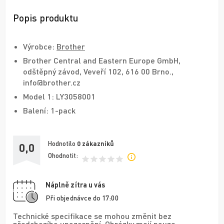
Popis produktu
Výrobce:
Brother
Brother Central and Eastern Europe GmbH,
odštěpný závod, Veveří 102, 616 00 Brno.,
info@brother.cz
Model 1: LY3058001
Balení: 1-pack
Hodnotilo
0
zákazníků
0,0
Ohodnotit:
Náplně zítra u vás
Při objednávce do 17:00
Technické specifikace se mohou změnit bez
předchozího upozornění. Obrázky mají pouze