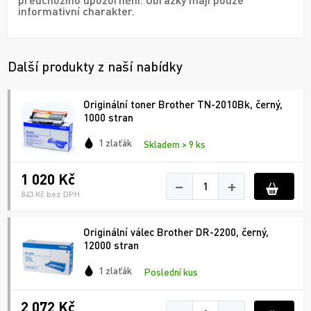
informativní charakter.
Další produkty z naší nabídky
Originální toner Brother TN-2010Bk, černý,
1000 stran
1 zlaťák
Skladem > 9 ks
1 020 Kč
−
+
843 Kč bez DPH
Originální válec Brother DR-2200, černý,
12000 stran
1 zlaťák
Poslední kus
2 072 Kč