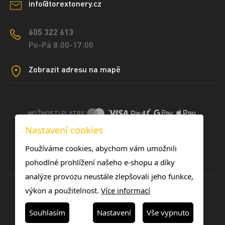
info@torextonery.cz
605 322 613
Po-Pá 8:00-17:00
Zobrazit adresu na mapě
MOŽNOSTI PLATBY
Nastavení cookies
DOPRAVNÍ METODY
Používáme cookies, abychom vám umožnili
pohodlné prohlížení našeho e-shopu a díky
analýze provozu neustále zlepšovali jeho funkce,
výkon a použitelnost.
Více informací
Souhlasím
Nastavení
Vše vypnuto