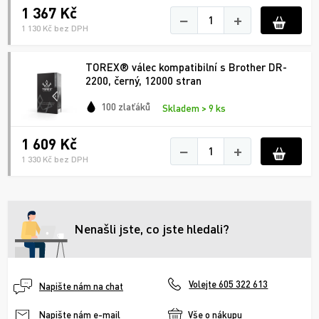
1 367 Kč
−
+
1 130 Kč bez DPH
TOREX® válec kompatibilní s Brother DR-
2200, černý, 12000 stran
100 zlaťáků
Skladem > 9 ks
1 609 Kč
−
+
1 330 Kč bez DPH
Nenašli jste, co jste hledali?
Volejte 605 322 613
Napište nám na chat
Vše o nákupu
Napište nám e-mail