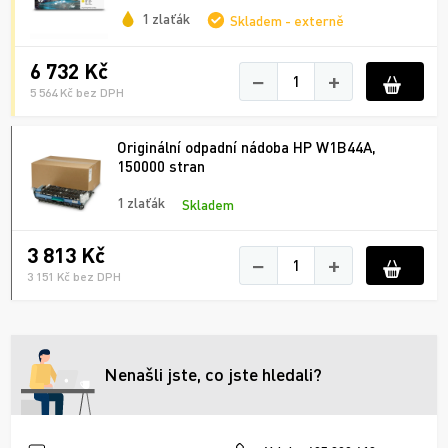
1 zlaťák
Skladem - externě
6 732 Kč
−
+
5 564 Kč bez DPH
Originální odpadní nádoba HP W1B44A,
150000 stran
1 zlaťák
Skladem
3 813 Kč
−
+
3 151 Kč bez DPH
Nenašli jste, co jste hledali?