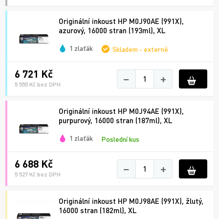
Originální inkoust HP M0J90AE (991X),
azurový, 16000 stran (193ml), XL
1 zlaťák
Skladem - externě
6 721 Kč
−
+
5 555 Kč bez DPH
Originální inkoust HP M0J94AE (991X),
purpurový, 16000 stran (187ml), XL
1 zlaťák
Poslední kus
6 688 Kč
−
+
5 527 Kč bez DPH
Originální inkoust HP M0J98AE (991X), žlutý,
16000 stran (182ml), XL