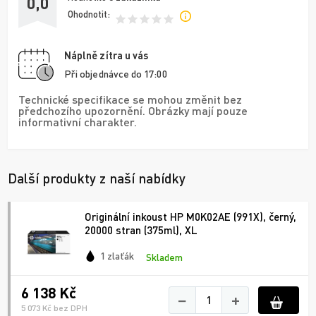
0,0
Ohodnotit:
Náplně zítra u vás
Při objednávce do 17:00
Technické specifikace se mohou změnit bez
předchozího upozornění. Obrázky mají pouze
informativní charakter.
Další produkty z naší nabídky
Originální inkoust HP M0K02AE (991X), černý,
20000 stran (375ml), XL
1 zlaťák
Skladem
6 138 Kč
−
+
5 073 Kč bez DPH