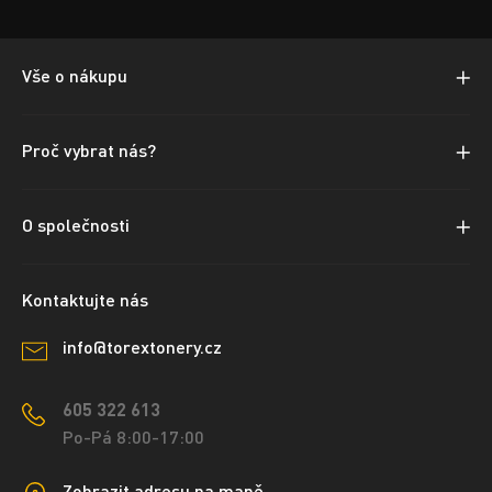
Vše o nákupu
Proč vybrat nás?
O společnosti
Kontaktujte nás
info@torextonery.cz
605 322 613
Po-Pá 8:00-17:00
Zobrazit adresu na mapě