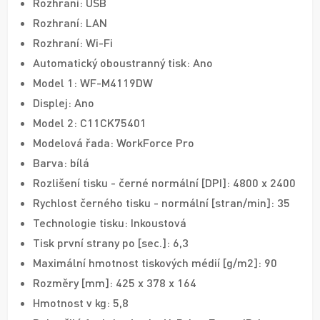
Rozhraní: USB
Rozhraní: LAN
Rozhraní: Wi-Fi
Automatický oboustranný tisk: Ano
Model 1: WF-M4119DW
Displej: Ano
Model 2: C11CK75401
Modelová řada: WorkForce Pro
Barva: bílá
Rozlišení tisku - černé normální [DPI]: 4800 x 2400
Rychlost černého tisku - normální [stran/min]: 35
Technologie tisku: Inkoustová
Tisk první strany po [sec.]: 6,3
Maximální hmotnost tiskových médií [g/m2]: 90
Rozměry [mm]: 425‎ x 378 x 164
Hmotnost v kg: 5,8