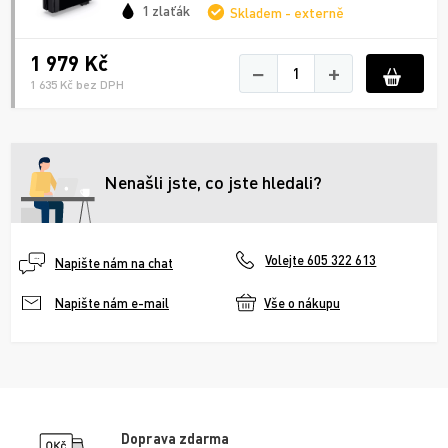
1 zlaťák
Skladem - externě
1 979 Kč
−
+
1 635 Kč bez DPH
Nenašli jste, co jste hledali?
Volejte 605 322 613
Napište nám na chat
Vše o nákupu
Napište nám e-mail
Doprava zdarma