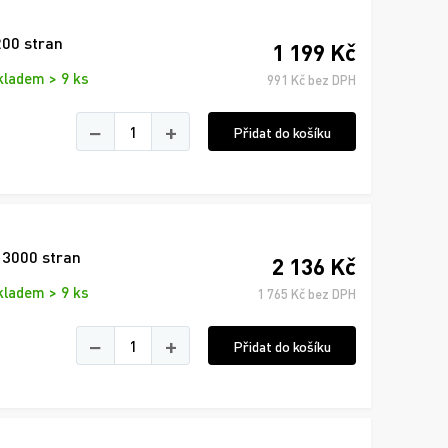
200 stran
1 199 Kč
kladem > 9 ks
991 Kč bez DPH
−
+
Přidat do košíku
 3000 stran
2 136 Kč
kladem > 9 ks
1 765 Kč bez DPH
−
+
Přidat do košíku