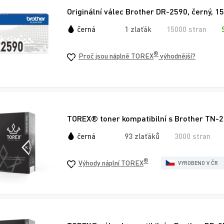
Originální válec Brother DR-2590, černý, 1
černá
1 zlaťák
15000 stran
®
Proč jsou náplně TOREX
výhodnější?
TOREX® toner kompatibilní s Brother TN-2
černá
93 zlaťáků
3000 stran
®
Výhody náplní TOREX
VYROBENO V ČR