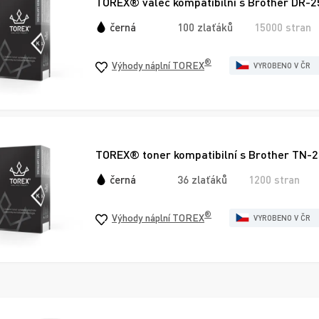
TOREX® válec kompatibilní s Brother DR-25
černá
100 zlaťáků
15000 stran
®
Výhody náplní TOREX
VYROBENO V ČR
TOREX® toner kompatibilní s Brother TN-25
černá
36 zlaťáků
1200 stran
®
Výhody náplní TOREX
VYROBENO V ČR