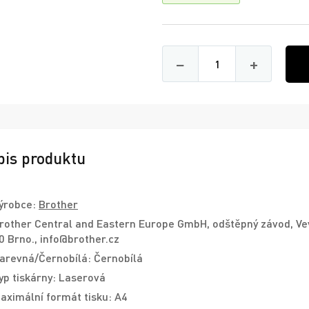
Množství
−
+
pis produktu
ýrobce:
Brother
rother Central and Eastern Europe GmbH, odštěpný závod, Ve
0 Brno., info@brother.cz
arevná/Černobílá: Černobílá
yp tiskárny: Laserová
aximální formát tisku: A4