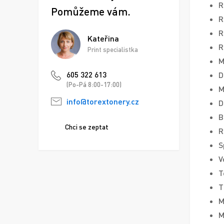
R
Pomůžeme vám.
R
R
Kateřina
R
Print specialistka
M
D
605 322 613
(Po-Pá 8:00-17:00)
M
info@torextonery.cz
D
B
Chci se zeptat
R
S
V
T
T
M
M