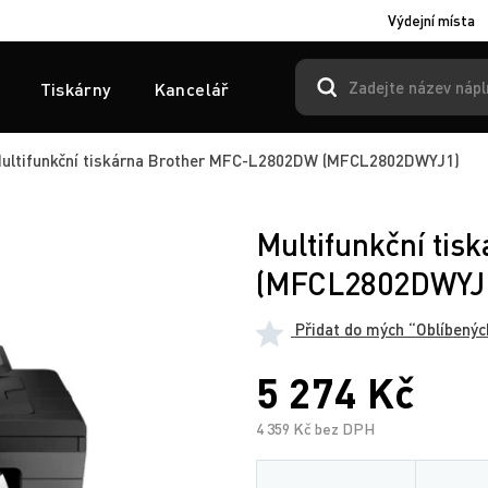
Výdejní místa
Tiskárny
Kancelář
ultifunkční tiskárna Brother MFC-L2802DW (MFCL2802DWYJ1)
Multifunkční ti
(MFCL2802DWYJ
Přidat do mých “Oblíbenýc
5 274 Kč
4 359 Kč bez DPH