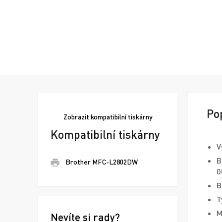
Po
Zobrazit
kompatibilní tiskárny
Kompatibilní tiskárny
V
B
Brother MFC-L2802DW
0
B
T
M
Nevíte si rady?