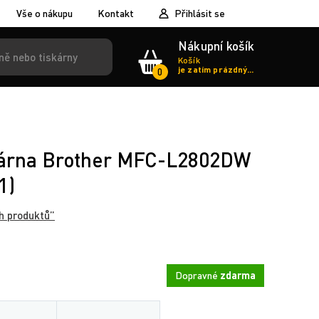
Vše o nákupu
Kontakt
Přihlásit se
Nákupní košík
Košík
je zatím prázdný...
0
skárna Brother MFC-L2802DW
1)
h produktů”
Dopravné
zdarma