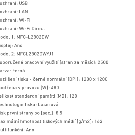
ozhraní: USB
ozhraní: LAN
ozhraní: Wi-Fi
ozhraní: Wi-Fi Direct
odel 1: MFC-L2802DW
isplej: Ano
odel 2: MFCL2802DWYJ1
oporučené pracovní využití (stran za měsíc): 2500
arva: černá
ozlišení tisku - černé normální [DPI]: 1200 x 1200
potřeba v provozu [W]: 480
elikost standardní paměti [MB]: 128
echnologie tisku: Laserová
isk první strany po [sec.]: 8.5
aximální hmotnost tiskových médií [g/m2]: 163
ultifunkční: Ano