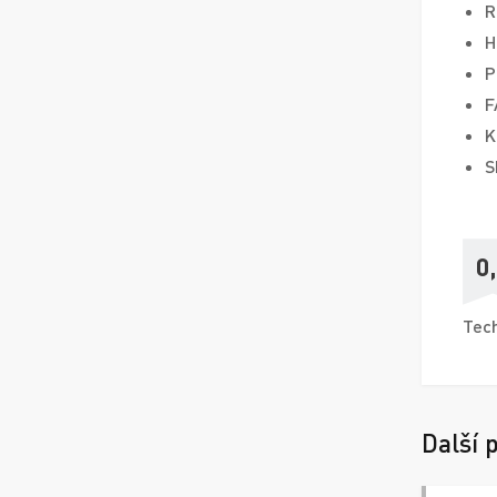
R
H
P
F
K
S
0
Tech
Další 