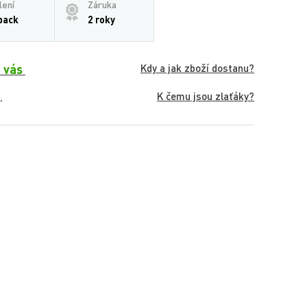
lení
Záruka
pack
2 roky
 vás
Kdy a jak zboží dostanu?
K čemu jsou zlaťáky?
.