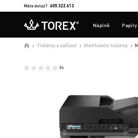
Máte dotaz?
605 322 613
Náplně
Papíry
Úvod
Tiskárny a zařízení
Multifunkční tiskárny
M
0x