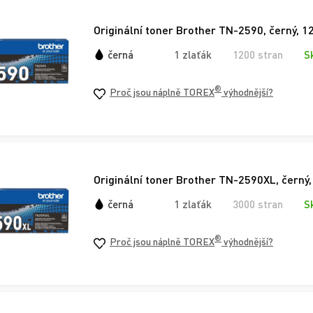
Originální toner Brother TN-2590, černý, 1
černá
1 zlaťák
1200 stran
S
®
Proč jsou náplně TOREX
výhodnější?
Originální toner Brother TN-2590XL, černý,
černá
1 zlaťák
3000 stran
S
®
Proč jsou náplně TOREX
výhodnější?