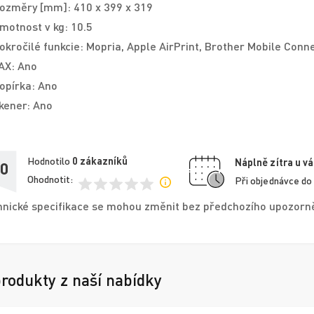
ozměry [mm]: 410 x 399 x 319
motnost v kg: 10.5
okročilé funkcie: Mopria, Apple AirPrint, Brother Mobile Conn
AX: Ano
opírka: Ano
kener: Ano
Hodnotilo
0
zákazníků
Náplně zítra u vá
,0
Ohodnotit:
Při objednávce do
nické specifikace se mohou změnit bez předchozího upozorněn
produkty z naší nabídky