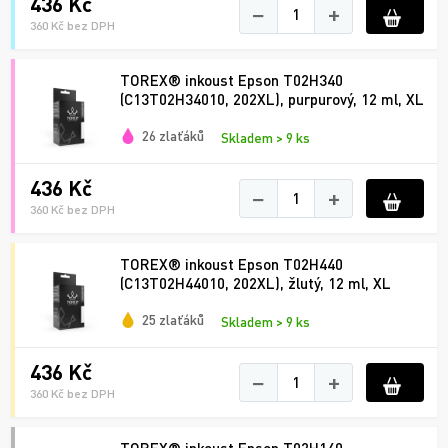
436 Kč
−
+
360 Kč bez DPH
TOREX® inkoust Epson T02H340
(C13T02H34010, 202XL), purpurový, 12 ml, XL
26 zlaťáků
Skladem > 9 ks
436 Kč
−
+
360 Kč bez DPH
TOREX® inkoust Epson T02H440
(C13T02H44010, 202XL), žlutý, 12 ml, XL
25 zlaťáků
Skladem > 9 ks
436 Kč
−
+
360 Kč bez DPH
TOREX® inkoust Epson T02H140