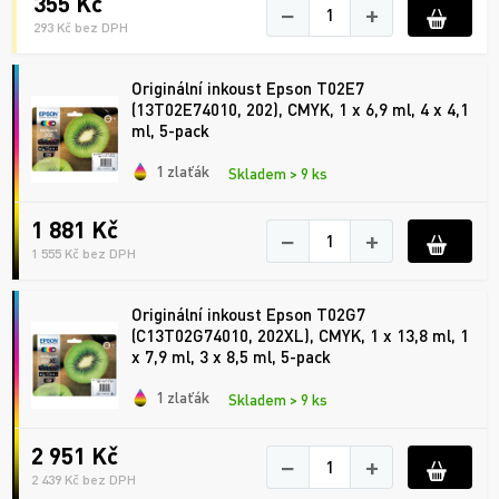
355 Kč
−
+
293 Kč bez DPH
Originální inkoust Epson T02E7
(13T02E74010, 202), CMYK, 1 x 6,9 ml, 4 x 4,1
ml, 5-pack
1 zlaťák
Skladem > 9 ks
1 881 Kč
−
+
1 555 Kč bez DPH
Originální inkoust Epson T02G7
(C13T02G74010, 202XL), CMYK, 1 x 13,8 ml, 1
x 7,9 ml, 3 x 8,5 ml, 5-pack
1 zlaťák
Skladem > 9 ks
2 951 Kč
−
+
2 439 Kč bez DPH