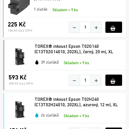
1 zlaťák
Skladem > 9 ks
225 Kč
−
+
186 Kč bez DPH
TOREX® inkoust Epson T02G140
(C13T02G14010, 202XL), černý, 20 ml, XL
39 zlaťáků
Skladem > 9 ks
593 Kč
−
+
490 Kč bez DPH
TOREX® inkoust Epson T02H240
(C13T02H24010, 202XL), azurový, 12 ml, XL
26 zlaťáků
Skladem > 9 ks