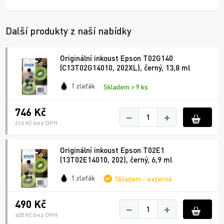
Další produkty z naší nabídky
Originální inkoust Epson T02G140
(C13T02G14010, 202XL), černý, 13,8 ml
1 zlaťák
Skladem > 9 ks
746 Kč
−
+
616 Kč bez DPH
Originální inkoust Epson T02E1
(13T02E14010, 202), černý, 6,9 ml
1 zlaťák
Skladem - externě
490 Kč
−
+
405 Kč bez DPH