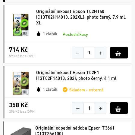
Originální inkoust Epson T02H140
(C13T02H14010, 202XL), photo černý, 7,9 ml,
XL
1 zlaťák
Poslední kusy
714 Kč
−
+
590 Kč bez DPH
Originální inkoust Epson T02F1
(13T02F14010, 202), photo černý, 4,1 ml
1 zlaťák
Skladem - externě
358 Kč
−
+
296 Kč bez DPH
Originální odpadní nádoba Epson T3661
(C13T366100)