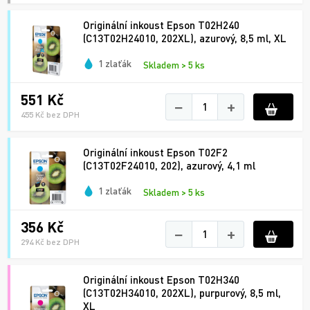
Originální inkoust Epson T02H240
(C13T02H24010, 202XL), azurový, 8,5 ml, XL
1 zlaťák
Skladem > 5 ks
551 Kč
−
+
455 Kč bez DPH
Originální inkoust Epson T02F2
(C13T02F24010, 202), azurový, 4,1 ml
1 zlaťák
Skladem > 5 ks
356 Kč
−
+
294 Kč bez DPH
Originální inkoust Epson T02H340
(C13T02H34010, 202XL), purpurový, 8,5 ml,
XL