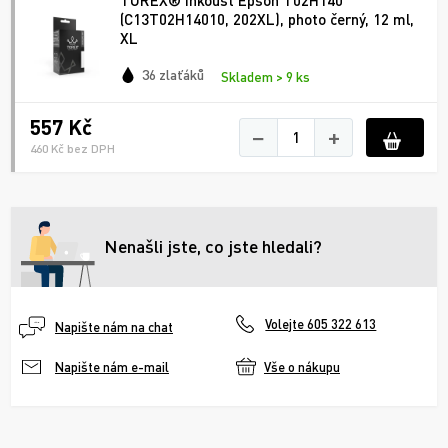
(C13T02H14010, 202XL), photo černý, 12 ml,
XL
36 zlaťáků
Skladem > 9 ks
557 Kč
−
+
460 Kč bez DPH
Nenašli jste, co jste hledali?
Volejte 605 322 613
Napište nám na chat
Vše o nákupu
Napište nám e-mail