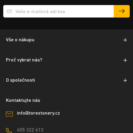
Přihlášení e-mailu k odběru
Vše o nákupu
Proč vybrat nás?
O společnosti
Kontaktujte nás
info@torextonery.cz
605 322 613