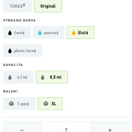
®
TOREX
Originál
VYBRANÁ BARVA
černá
azurová
žlutá
photo černá
KAPACITA
4,1 ml
8,5 ml
BALENÍ
1-pack
XL
Množství
−
+