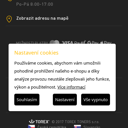
Po-Pá 8:00-17:00
Zobrazit adresu na mapě
MOŽNOSTI PLATBY
Nastavení cookies
DOPRAVNÍ METODY
Používáme cookies, abychom vám umožnili
pohodlné prohlížení našeho e-shopu a díky
analýze provozu neustále zlepšovali jeho funkce,
výkon a použitelnost.
Více informací
Souhlasím
Nastavení
Vše vypnuto
© 2017 TOREX TONERS s.r.o.
Česká republika
Slovensko