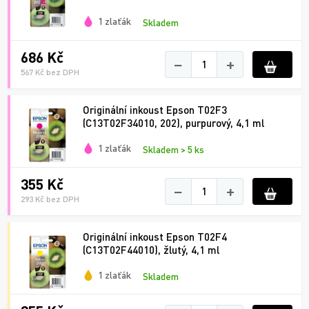
1 zlaťák
Skladem
686 Kč
−
+
567 Kč bez DPH
Originální inkoust Epson T02F3
(C13T02F34010, 202), purpurový, 4,1 ml
1 zlaťák
Skladem > 5 ks
355 Kč
−
+
293 Kč bez DPH
Originální inkoust Epson T02F4
(C13T02F44010), žlutý, 4,1 ml
1 zlaťák
Skladem