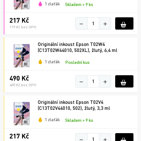
1 zlaťák
Skladem > 9 ks
217 Kč
−
+
179 Kč bez DPH
Originální inkoust Epson T02W4
(C13T02W44010, 502XL), žlutý, 6,4 ml
1 zlaťák
Poslední kus
490 Kč
−
+
405 Kč bez DPH
Originální inkoust Epson T02V4
(C13T02V44010, 502), žlutý, 3,3 ml
1 zlaťák
Skladem > 9 ks
217 Kč
−
+