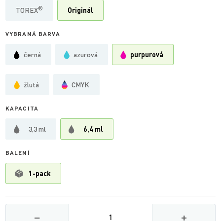
®
TOREX
Originál
VYBRANÁ BARVA
černá
azurová
purpurová
žlutá
CMYK
KAPACITA
3,3 ml
6,4 ml
BALENÍ
1-pack
Množství
−
+