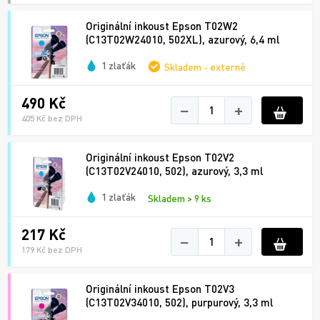
Originální inkoust Epson T02W2
(C13T02W24010, 502XL), azurový, 6,4 ml
1 zlaťák
Skladem - externě
490 Kč
−
+
405 Kč bez DPH
Originální inkoust Epson T02V2
(C13T02V24010, 502), azurový, 3,3 ml
1 zlaťák
Skladem > 9 ks
217 Kč
−
+
179 Kč bez DPH
Originální inkoust Epson T02V3
(C13T02V34010, 502), purpurový, 3,3 ml