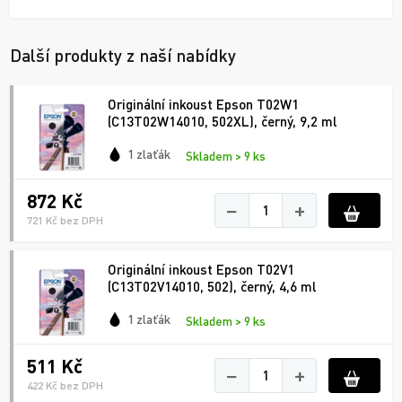
Další produkty z naší nabídky
Originální inkoust Epson T02W1
(C13T02W14010, 502XL), černý, 9,2 ml
1 zlaťák
Skladem > 9 ks
872 Kč
−
+
721 Kč bez DPH
Originální inkoust Epson T02V1
(C13T02V14010, 502), černý, 4,6 ml
1 zlaťák
Skladem > 9 ks
511 Kč
−
+
422 Kč bez DPH