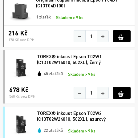
(C13T04D100)
1 zlaťák
Skladem > 9 ks
216 Kč
−
+
178 Kč bez DPH
TOREX® inkoust Epson T02W1
(C13T02W14010, 502XL), černý
45 zlaťáků
Skladem > 9 ks
678 Kč
−
+
560 Kč bez DPH
TOREX® inkoust Epson T02W2
(C13T02W24010, 502XL), azurový
22 zlaťáků
Skladem > 9 ks