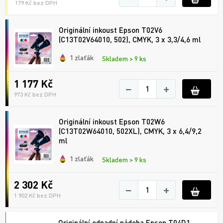
179 Kč bez DPH
Originální inkoust Epson T02V6
(C13T02V64010, 502), CMYK, 3 x 3,3/4,6 ml
1 zlaťák
Skladem > 9 ks
1 177 Kč
−
+
973 Kč bez DPH
Originální inkoust Epson T02W6
(C13T02W64010, 502XL), CMYK, 3 x 6,4/9,2
ml
1 zlaťák
Skladem > 9 ks
2 302 Kč
−
+
1 902 Kč bez DPH
Originální odpadní nádoba Epson T04D1