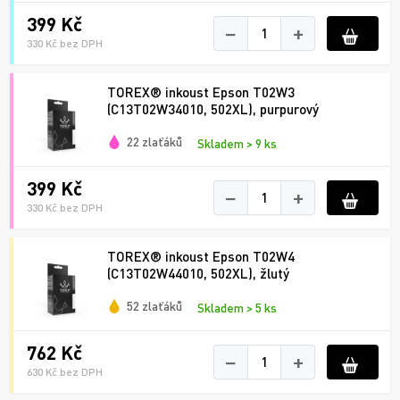
399 Kč
−
+
330 Kč bez DPH
TOREX® inkoust Epson T02W3
(C13T02W34010, 502XL), purpurový
22 zlaťáků
Skladem > 9 ks
399 Kč
−
+
330 Kč bez DPH
TOREX® inkoust Epson T02W4
(C13T02W44010, 502XL), žlutý
52 zlaťáků
Skladem > 5 ks
762 Kč
−
+
630 Kč bez DPH