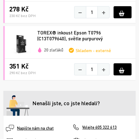
278 Kč
−
+
230 Kč bez DPH
TOREX® inkoust Epson T0796
(C13T079640), světle purpurový
20 zlaťáků
Skladem - externě
351 Kč
−
+
290 Kč bez DPH
Nenašli jste, co jste hledali?
Volejte 605 322 613
Napište nám na chat