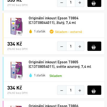
−
+
277 Kč bez DPH
Originální inkoust Epson T0804
(C13T08044011), žlutý, 7,4 ml
1 zlaťák
Skladem - externě
334 Kč
−
+
276 Kč bez DPH
Originální inkoust Epson T0805
(C13T08054011), světle azurový, 7,4 ml
1 zlaťák
Skladem
334 Kč
−
+
276 Kč bez DPH
Originální inkoust Epson T0806