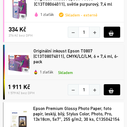
(C13T08064011), světle purpurový, 7,4 ml
1 zlaťák
Skladem - externě
334 Kč
−
+
276 Kč bez DPH
Originální inkoust Epson T0807
(C13T08074011), CMYK/LC/LM, 6 × 7,4 ml, 6-
pack
1 zlaťák
Skladem
1 911 Kč
−
+
1 579 Kč bez DPH
Epson Premium Glossy Photo Paper, foto
papír, lesklý, bílý, Stylus Color, Photo, Pro,
13x18cm, 5x7", 255 g/m2, 30 ks, C13S042154