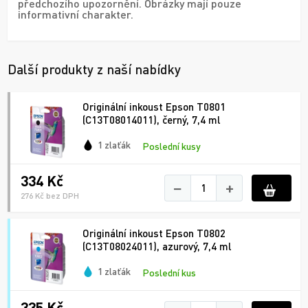
předchozího upozornění. Obrázky mají pouze
informativní charakter.
Další produkty z naší nabídky
Originální inkoust Epson T0801
(C13T08014011), černý, 7,4 ml
1 zlaťák
Poslední kusy
334 Kč
−
+
276 Kč bez DPH
Originální inkoust Epson T0802
(C13T08024011), azurový, 7,4 ml
1 zlaťák
Poslední kus
335 Kč