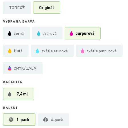
®
TOREX
Originál
VYBRANÁ BARVA
černá
azurová
purpurová
žlutá
světle azurová
světle purpurová
CMYK/LC/LM
KAPACITA
7,4 ml
BALENÍ
1-pack
6-pack