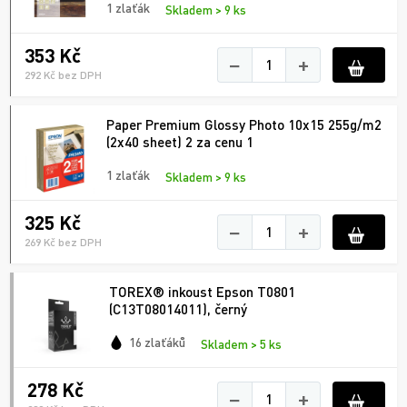
1 zlaťák
Skladem > 9 ks
353 Kč
−
+
292 Kč bez DPH
Paper Premium Glossy Photo 10x15 255g/m2
(2x40 sheet) 2 za cenu 1
1 zlaťák
Skladem > 9 ks
325 Kč
−
+
269 Kč bez DPH
TOREX® inkoust Epson T0801
(C13T08014011), černý
16 zlaťáků
Skladem > 5 ks
278 Kč
−
+