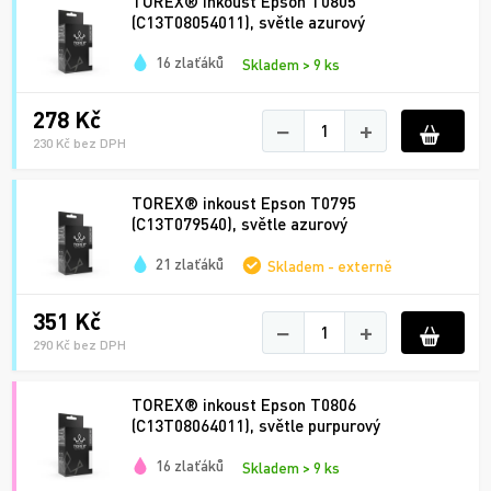
TOREX® inkoust Epson T0805
(C13T08054011), světle azurový
16 zlaťáků
Skladem > 9 ks
278 Kč
−
+
230 Kč bez DPH
TOREX® inkoust Epson T0795
(C13T079540), světle azurový
21 zlaťáků
Skladem - externě
351 Kč
−
+
290 Kč bez DPH
TOREX® inkoust Epson T0806
(C13T08064011), světle purpurový
16 zlaťáků
Skladem > 9 ks