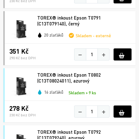
230 Kč bez DPH
TOREX® inkoust Epson T0791
(C13T079140), černý
20 zlaťáků
Skladem - externě
351 Kč
−
+
290 Kč bez DPH
TOREX® inkoust Epson T0802
(C13T08024011), azurový
16 zlaťáků
Skladem > 9 ks
278 Kč
−
+
230 Kč bez DPH
TOREX® inkoust Epson T0792
(C13T079240), azurový