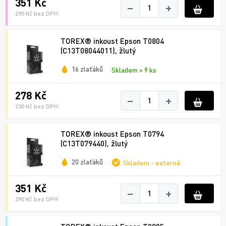
351 Kč
−
+
290 Kč bez DPH
TOREX® inkoust Epson T0804
(C13T08044011), žlutý
16 zlaťáků
Skladem > 9 ks
278 Kč
−
+
230 Kč bez DPH
TOREX® inkoust Epson T0794
(C13T079440), žlutý
20 zlaťáků
Skladem - externě
351 Kč
−
+
290 Kč bez DPH