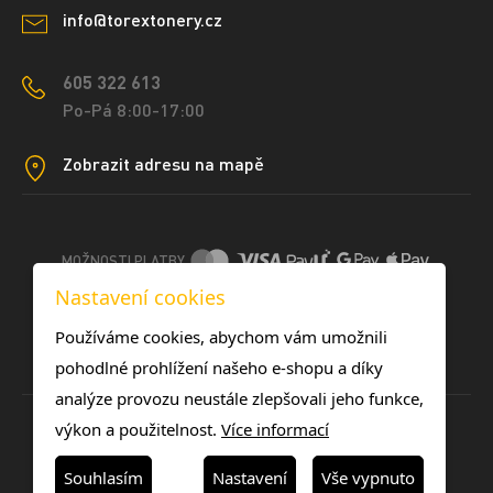
info@torextonery.cz
605 322 613
Po-Pá 8:00-17:00
Zobrazit adresu na mapě
MOŽNOSTI PLATBY
Nastavení cookies
DOPRAVNÍ METODY
Používáme cookies, abychom vám umožnili
pohodlné prohlížení našeho e-shopu a díky
analýze provozu neustále zlepšovali jeho funkce,
výkon a použitelnost.
Více informací
Souhlasím
Nastavení
Vše vypnuto