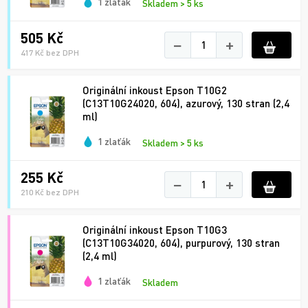
1 zlaťák
Skladem > 5 ks
505 Kč
−
+
417 Kč bez DPH
Originální inkoust Epson T10G2
(C13T10G24020, 604), azurový, 130 stran (2,4
ml)
1 zlaťák
Skladem > 5 ks
255 Kč
−
+
210 Kč bez DPH
Originální inkoust Epson T10G3
(C13T10G34020, 604), purpurový, 130 stran
(2,4 ml)
1 zlaťák
Skladem