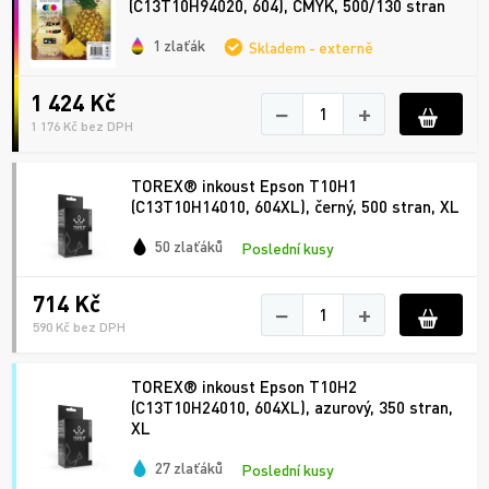
(C13T10H94020, 604), CMYK, 500/130 stran
1 zlaťák
Skladem - externě
1 424 Kč
−
+
1 176 Kč bez DPH
TOREX® inkoust Epson T10H1
(C13T10H14010, 604XL), černý, 500 stran, XL
50 zlaťáků
Poslední kusy
714 Kč
−
+
590 Kč bez DPH
TOREX® inkoust Epson T10H2
(C13T10H24010, 604XL), azurový, 350 stran,
XL
27 zlaťáků
Poslední kusy