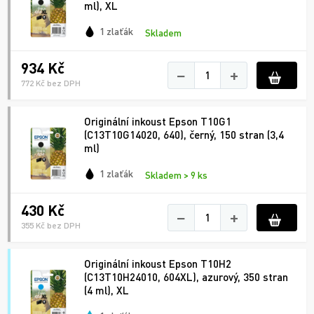
ml), XL
1 zlaťák
Skladem
934 Kč
−
+
772 Kč bez DPH
Originální inkoust Epson T10G1
(C13T10G14020, 640), černý, 150 stran (3,4
ml)
1 zlaťák
Skladem > 9 ks
430 Kč
−
+
355 Kč bez DPH
Originální inkoust Epson T10H2
(C13T10H24010, 604XL), azurový, 350 stran
(4 ml), XL