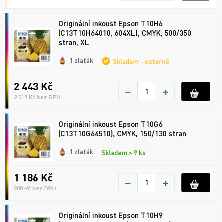
Originální inkoust Epson T10H6
(C13T10H64010, 604XL), CMYK, 500/350
stran, XL
1 zlaťák
Skladem - externě
2 443 Kč
−
+
2 019 Kč bez DPH
Originální inkoust Epson T10G6
(C13T10G64510), CMYK, 150/130 stran
1 zlaťák
Skladem > 9 ks
1 186 Kč
−
+
980 Kč bez DPH
Originální inkoust Epson T10H9