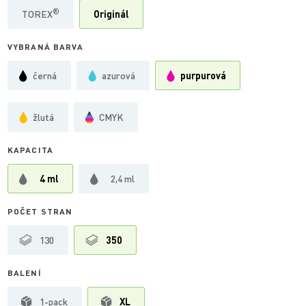
®
TOREX
Originál
VYBRANÁ BARVA
černá
azurová
purpurová
žlutá
CMYK
KAPACITA
4 ml
2,4 ml
POČET STRAN
130
350
BALENÍ
1-pack
XL