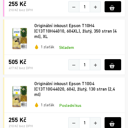
255 Kč
−
+
210 Kč bez DPH
Originální inkoust Epson T10H4
(C13T10H44010, 604XL), žlutý, 350 stran (4
ml), XL
1 zlaťák
Skladem
505 Kč
−
+
417 Kč bez DPH
Originální inkoust Epson T10G4
(C13T10G44020, 604), žlutý, 130 stran (2,4
ml)
1 zlaťák
Poslední kus
255 Kč
−
+
210 Kč bez DPH