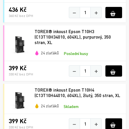
436 Kč
−
+
360 Kč bez DPH
TOREX® inkoust Epson T10H3
(C13T10H34010, 604XL), purpurový, 350
stran, XL
24 zlaťáků
Poslední kusy
399 Kč
−
+
330 Kč bez DPH
TOREX® inkoust Epson T10H4
(C13T10H44010, 604XL), žlutý, 350 stran, XL
24 zlaťáků
Skladem
399 Kč
−
+
330 Kč bez DPH