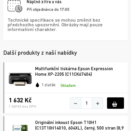
Náplně zítra u vás
Při objednávce do 17:00
Technické specifikace se mohou změnit bez
předchozího upozornění. Obrázky mají pouze
informativní charakter.
Další produkty z naší nabídky
Multifunkční tiskárna Epson Expression
Home XP-2205 (C11CK67404)
1 zlaťák
Skladem
1 632 Kč
−
+
1 349 Kč bez DPH
Originální inkoust Epson T10H1
(C13T10H14010, 604XL), černý, 500 stran (8,9