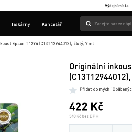
Výdejní místa
Tiskárny
Kancelář
nkoust Epson T1294 (C13T12944012), žlutý, 7 ml
Originální inkou
(C13T12944012), 
Přidat do mých “Oblíbenýc
422 Kč
348 Kč bez DPH