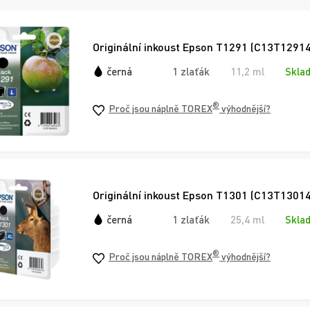
Originální inkoust Epson T1291 (C13T12914
černá
1 zlaťák
11,2 ml
Skla
®
Proč jsou náplně TOREX
výhodnější?
Originální inkoust Epson T1301 (C13T13014
černá
1 zlaťák
25,4 ml
Skla
®
Proč jsou náplně TOREX
výhodnější?