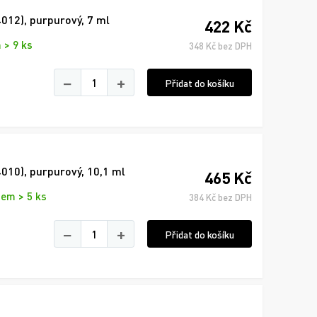
012), purpurový, 7 ml
422 Kč
 > 9 ks
348 Kč bez DPH
−
+
Přidat do košíku
010), purpurový, 10,1 ml
465 Kč
dem > 5 ks
384 Kč bez DPH
−
+
Přidat do košíku