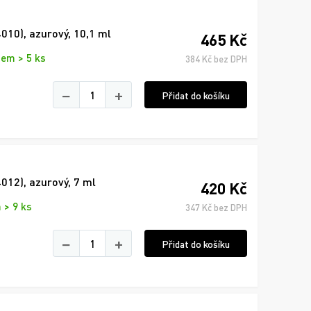
010), azurový, 10,1 ml
465 Kč
dem > 5 ks
384 Kč bez DPH
−
+
Přidat do košíku
012), azurový, 7 ml
420 Kč
 > 9 ks
347 Kč bez DPH
−
+
Přidat do košíku