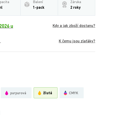
pacita
Balení
Záruka
ml
1-pack
2 roky
2026 u
Kdy a jak zboží dostanu?
K čemu jsou zlaťáky?
.
purpurová
žlutá
CMYK