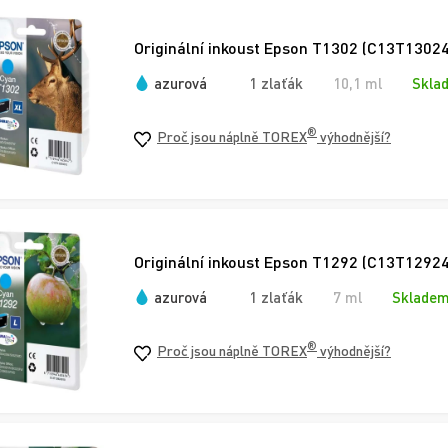
Originální inkoust Epson T1302 (C13T13024
azurová
1 zlaťák
10,1 ml
Skla
®
Proč jsou náplně TOREX
výhodnější?
Originální inkoust Epson T1292 (C13T12924
azurová
1 zlaťák
7 ml
Skladem
®
Proč jsou náplně TOREX
výhodnější?