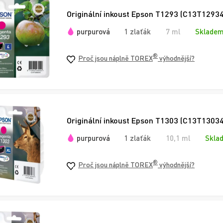
Originální inkoust Epson T1293 (C13T12934
purpurová
1 zlaťák
7 ml
Skladem
®
Proč jsou náplně TOREX
výhodnější?
Originální inkoust Epson T1303 (C13T13034
purpurová
1 zlaťák
10,1 ml
Skla
®
Proč jsou náplně TOREX
výhodnější?