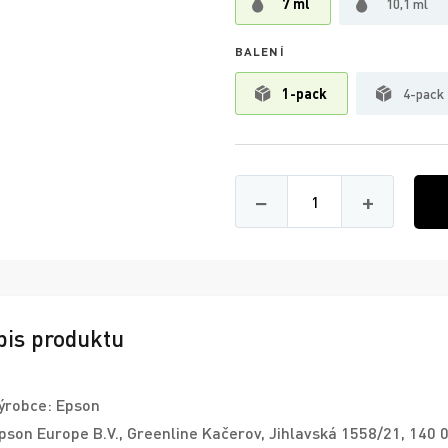
7 ml
10,1 ml
BALENÍ
1-pack
4-pack
Množství
−
+
pis produktu
ýrobce: Epson
pson Europe B.V., Greenline Kačerov, Jihlavská 1558/21, 140 