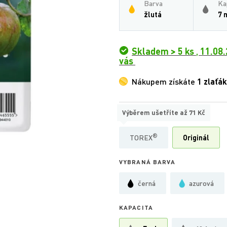
Barva
Ka
žlutá
7 
Skladem > 5 ks
,
11.08.
vás
Nákupem získáte
1 zlaťák
Výběrem ušetříte až
71 Kč
TYP
®
TOREX
Originál
VYBRANÁ BARVA
černá
azurová
KAPACITA