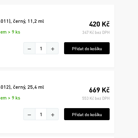
011), černý, 11,2 ml
420 Kč
dem > 9 ks
347 Kč bez DPH
−
+
Přidat do košíku
012), černý, 25,4 ml
669 Kč
dem > 9 ks
553 Kč bez DPH
−
+
Přidat do košíku