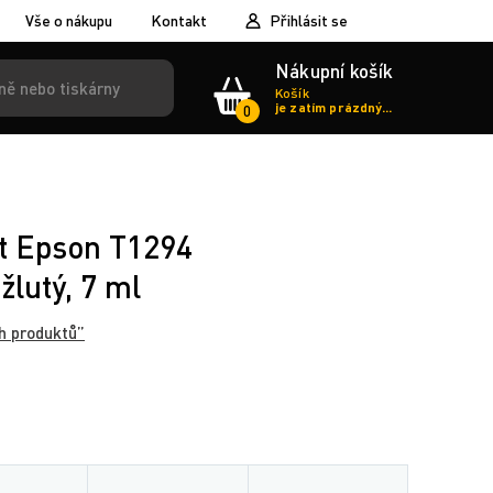
Vše o nákupu
Kontakt
Přihlásit se
Nákupní košík
Košík
je zatím prázdný...
0
st Epson T1294
žlutý, 7 ml
h produktů”