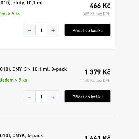
10), žlutý, 10,1 ml
466 Kč
dem > 9 ks
385 Kč bez DPH
−
+
Přidat do košíku
10), CMY, 3 × 10,1 ml, 3-pack
1 379 Kč
kladem > 9 ks
1 140 Kč bez DPH
−
+
Přidat do košíku
010), CMYK, 4-pack
1 661 Kč