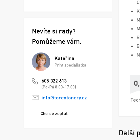
Č
K
M
M
Nevíte si rady?
B
Pomůžeme vám.
B
N
Kateřina
Print specialistka
605 322 613
0
(Po-Pá 8:00-17:00)
info@torextonery.cz
Tech
Chci se zeptat
Další 