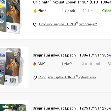
Originální inkoust Epson T1304 (C13T130440
žlutá
1 zlaťák
10,1 ml
Skla
®
Proč jsou náplně TOREX
výhodnější?
Originální inkoust Epson T1306 (C13T130640
CMY
1 zlaťák
3 × 10,1 ml
S
®
Proč jsou náplně TOREX
výhodnější?
Originální inkoust Epson T1295 (C13T12954