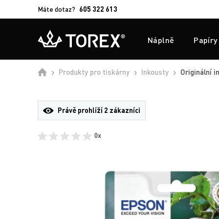
Máte dotaz?
605 322 613
Náplně
Papíry
Úvod
Produkty pro tiskárny
Inkousty
Originální i
Právě prohlíží
2 zákazníci
0x