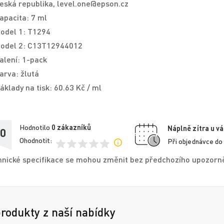
eská republika, level.one@epson.cz
apacita: 7 ml
odel 1: T1294
odel 2: C13T12944012
alení: 1-pack
arva: žlutá
áklady na tisk: 60.63 Kč / ml
Hodnotilo
0
zákazníků
Náplně zítra u vá
,0
Ohodnotit:
Při objednávce do
nické specifikace se mohou změnit bez předchozího upozorněn
produkty z naší nabídky