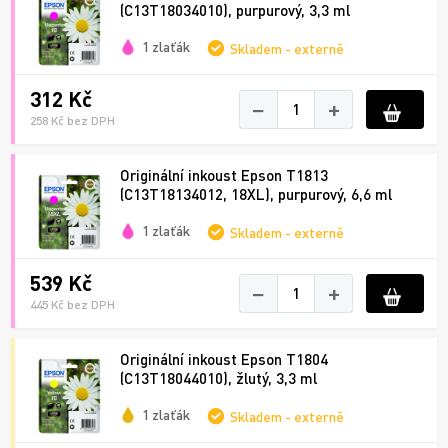
(C13T18034010), purpurový, 3,3 ml
1 zlaťák
Skladem - externě
312 Kč
−
+
258 Kč bez DPH
Originální inkoust Epson T1813
(C13T18134012, 18XL), purpurový, 6,6 ml
1 zlaťák
Skladem - externě
539 Kč
−
+
445 Kč bez DPH
Originální inkoust Epson T1804
(C13T18044010), žlutý, 3,3 ml
1 zlaťák
Skladem - externě