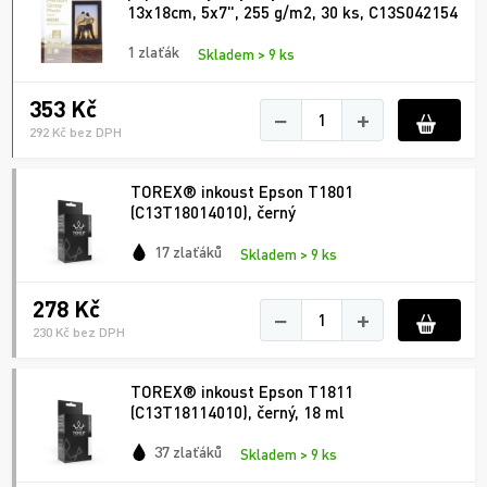
13x18cm, 5x7", 255 g/m2, 30 ks, C13S042154
1 zlaťák
Skladem > 9 ks
353 Kč
−
+
292 Kč bez DPH
TOREX® inkoust Epson T1801
(C13T18014010), černý
17 zlaťáků
Skladem > 9 ks
278 Kč
−
+
230 Kč bez DPH
TOREX® inkoust Epson T1811
(C13T18114010), černý, 18 ml
37 zlaťáků
Skladem > 9 ks