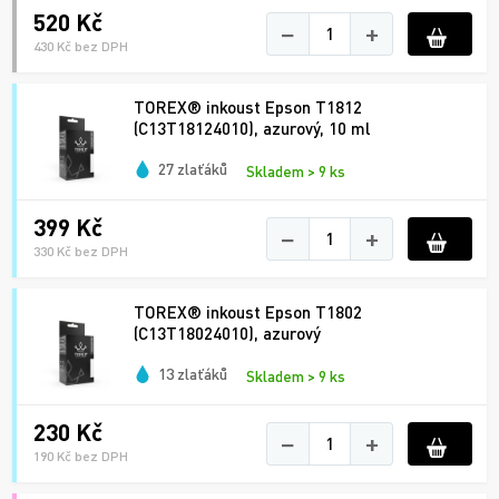
520 Kč
−
+
430 Kč bez DPH
TOREX® inkoust Epson T1812
(C13T18124010), azurový, 10 ml
27 zlaťáků
Skladem > 9 ks
399 Kč
−
+
330 Kč bez DPH
TOREX® inkoust Epson T1802
(C13T18024010), azurový
13 zlaťáků
Skladem > 9 ks
230 Kč
−
+
190 Kč bez DPH