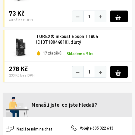
73 Kč
−
+
60 Kč bez DPH
TOREX® inkoust Epson T1804
(C13T18044010), žlutý
17 zlaťáků
Skladem > 9 ks
278 Kč
−
+
230 Kč bez DPH
Nenašli jste, co jste hledali?
Volejte 605 322 613
Napište nám na chat