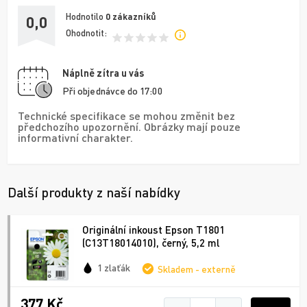
Hodnotilo
0
zákazníků
0,0
Ohodnotit:
Náplně zítra u vás
Při objednávce do 17:00
Technické specifikace se mohou změnit bez
předchozího upozornění. Obrázky mají pouze
informativní charakter.
Další produkty z naší nabídky
Originální inkoust Epson T1801
(C13T18014010), černý, 5,2 ml
1 zlaťák
Skladem - externě
377 Kč