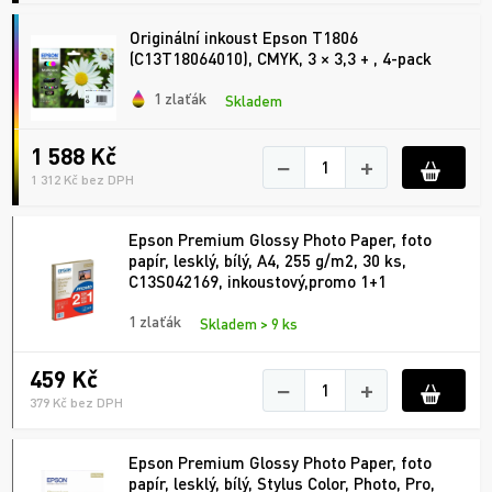
Originální inkoust Epson T1806
(C13T18064010), CMYK, 3 × 3,3 + , 4-pack
1 zlaťák
Skladem
1 588 Kč
−
+
1 312 Kč bez DPH
Epson Premium Glossy Photo Paper, foto
papír, lesklý, bílý, A4, 255 g/m2, 30 ks,
C13S042169, inkoustový,promo 1+1
1 zlaťák
Skladem > 9 ks
459 Kč
−
+
379 Kč bez DPH
Epson Premium Glossy Photo Paper, foto
papír, lesklý, bílý, Stylus Color, Photo, Pro,