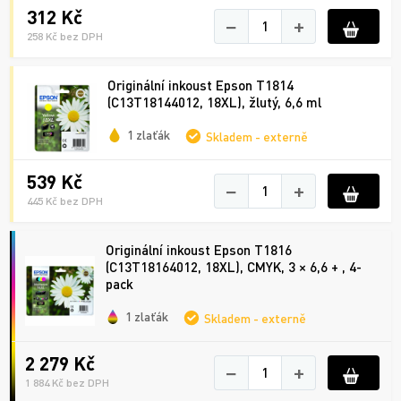
312 Kč
−
+
258 Kč bez DPH
Originální inkoust Epson T1814
(C13T18144012, 18XL), žlutý, 6,6 ml
1 zlaťák
Skladem - externě
539 Kč
−
+
445 Kč bez DPH
Originální inkoust Epson T1816
(C13T18164012, 18XL), CMYK, 3 × 6,6 + , 4-
pack
1 zlaťák
Skladem - externě
2 279 Kč
−
+
1 884 Kč bez DPH