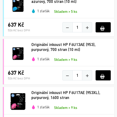
azurový, 700 stran (10 ml)
1 zlaťák
Skladem > 5 ks
637 Kč
−
+
526 Kč bez DPH
Originální inkoust HP F6U13AE (953),
purpurový, 700 stran (10 ml)
1 zlaťák
Skladem > 9 ks
637 Kč
−
+
526 Kč bez DPH
Originální inkoust HP F6U17AE (953XL),
purpurový, 1600 stran
1 zlaťák
Skladem > 9 ks