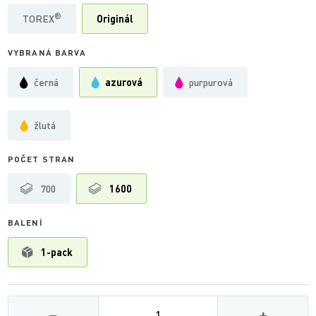
®
TOREX
Originál
VYBRANÁ BARVA
černá
azurová
purpurová
žlutá
POČET STRAN
700
1600
BALENÍ
1-pack
Množství
−
+