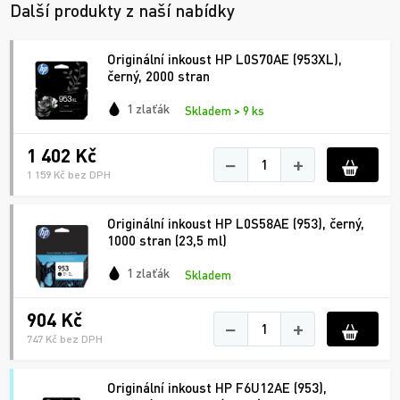
Další produkty z naší nabídky
Originální inkoust HP L0S70AE (953XL),
černý, 2000 stran
1 zlaťák
Skladem > 9 ks
1 402 Kč
−
+
1 159 Kč bez DPH
Originální inkoust HP L0S58AE (953), černý,
1000 stran (23,5 ml)
1 zlaťák
Skladem
904 Kč
−
+
747 Kč bez DPH
Originální inkoust HP F6U12AE (953),