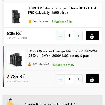
TOREX® inkoust kompatibilní s HP F6U18AE
(953XL), žlutý, 1600 stran
54 zlaťáků
Skladem > 9 ks
835 Kč
−
+
690 Kč bez DPH
TOREX® inkoust kompatibilní s HP 3HZ52AE
(953XL), CMYK, 2000/1600 stran, 4-pack
209 zlaťáků
Skladem > 9 ks
2 735 Kč
−
+
2 260 Kč bez DPH
Nenašli jste, co jste hledali?