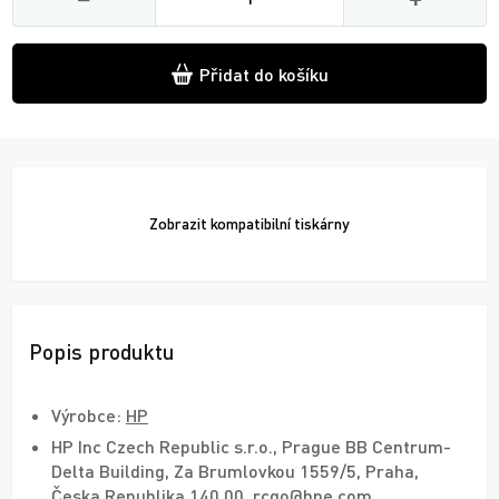
Přidat do košíku
Zobrazit
kompatibilní tiskárny
Popis produktu
Výrobce:
HP
HP Inc Czech Republic s.r.o., Prague BB Centrum-
Delta Building, Za Brumlovkou 1559/5, Praha,
Česka Republika 140 00, rcgo@hpe.com