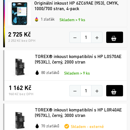
Originální inkoust HP 6ZC69AE (953), CMYK,
1000/700 stran, 4-pack
1 zlaťák
Skladem > 9 ks
2 725 Kč
−
+
2 252 Kč bez DPH
TOREX® inkoust kompatibilní s HP L0S70AE
(953XL), černý, 2000 stran
80 zlaťáků
Skladem > 9 ks
1 162 Kč
−
+
960 Kč bez DPH
TOREX® inkoust kompatibilní s HP L0R40AE
(957XL), černý, 3000 stran
70 zlaťáků
Skladem - externě