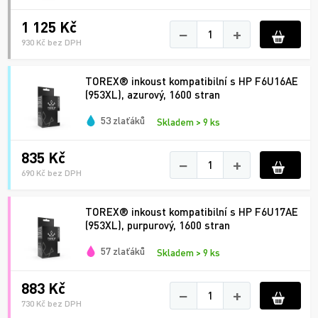
1 125 Kč
−
+
930 Kč bez DPH
TOREX® inkoust kompatibilní s HP F6U16AE
(953XL), azurový, 1600 stran
53 zlaťáků
Skladem > 9 ks
835 Kč
−
+
690 Kč bez DPH
TOREX® inkoust kompatibilní s HP F6U17AE
(953XL), purpurový, 1600 stran
57 zlaťáků
Skladem > 9 ks
883 Kč
−
+
730 Kč bez DPH