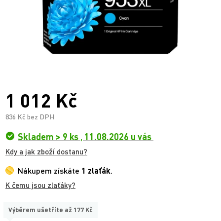
1 012 Kč
836 Kč bez DPH
Skladem > 9 ks
,
11.08.2026 u vás
Kdy a jak zboží dostanu?
Nákupem získáte
1 zlaťák
.
K čemu jsou zlaťáky?
Výběrem ušetříte až
177 Kč
TYP