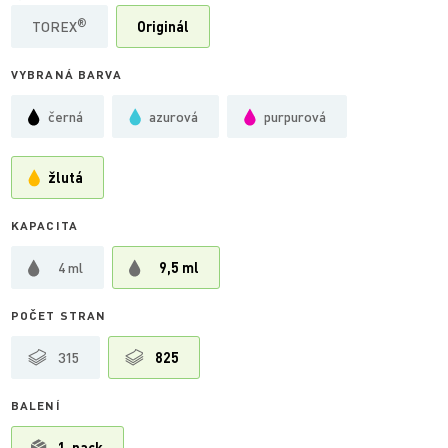
®
TOREX
Originál
VYBRANÁ BARVA
černá
azurová
purpurová
žlutá
KAPACITA
4 ml
9,5 ml
POČET STRAN
315
825
BALENÍ
1-pack