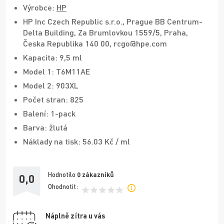
Výrobce:
HP
HP Inc Czech Republic s.r.o., Prague BB Centrum-
Delta Building, Za Brumlovkou 1559/5, Praha,
Česka Republika 140 00, rcgo@hpe.com
Kapacita: 9,5 ml
Model 1: T6M11AE
Model 2: 903XL
Počet stran: 825
Balení: 1-pack
Barva: žlutá
Náklady na tisk: 56.03 Kč / ml
Hodnotilo
0
zákazníků
0,0
Ohodnotit:
Náplně zítra u vás