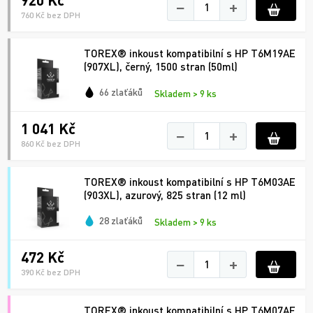
−
+
760 Kč bez DPH
TOREX® inkoust kompatibilní s HP T6M19AE
(907XL), černý, 1500 stran (50ml)
66 zlaťáků
Skladem > 9 ks
1 041 Kč
−
+
860 Kč bez DPH
TOREX® inkoust kompatibilní s HP T6M03AE
(903XL), azurový, 825 stran (12 ml)
28 zlaťáků
Skladem > 9 ks
472 Kč
−
+
390 Kč bez DPH
TOREX® inkoust kompatibilní s HP T6M07AE