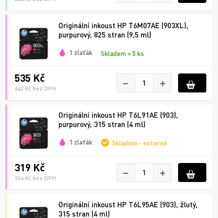
Originální inkoust HP T6M07AE (903XL),
purpurový, 825 stran (9,5 ml)
1 zlaťák
Skladem > 5 ks
535 Kč
−
+
442 Kč bez DPH
Originální inkoust HP T6L91AE (903),
purpurový, 315 stran (4 ml)
1 zlaťák
Skladem - externě
319 Kč
−
+
264 Kč bez DPH
Originální inkoust HP T6L95AE (903), žlutý,
315 stran (4 ml)