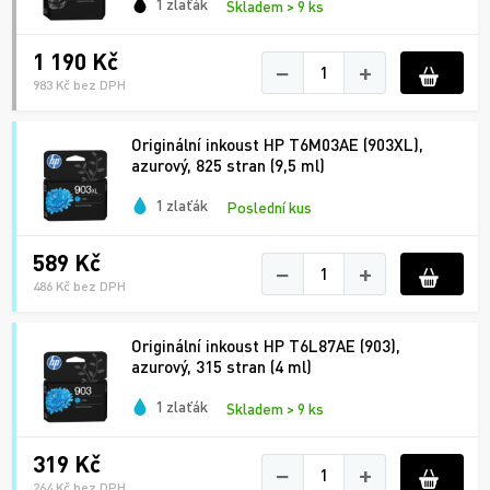
1 zlaťák
Skladem > 9 ks
1 190 Kč
−
+
983 Kč bez DPH
Originální inkoust HP T6M03AE (903XL),
azurový, 825 stran (9,5 ml)
1 zlaťák
Poslední kus
589 Kč
−
+
486 Kč bez DPH
Originální inkoust HP T6L87AE (903),
azurový, 315 stran (4 ml)
1 zlaťák
Skladem > 9 ks
319 Kč
−
+
264 Kč bez DPH