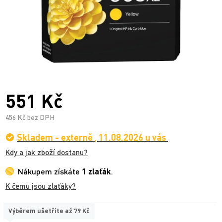
551 Kč
456 Kč bez DPH
Skladem - externě
,
11.08.2026 u vás
Kdy a jak zboží dostanu?
Nákupem získáte
1 zlaťák
.
K čemu jsou zlaťáky?
Výběrem ušetříte až
79 Kč
TYP