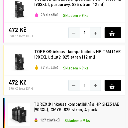
(903XL), purpurový, 825 stran (12 ml)
28 zlaťáků
Skladem > 9 ks
472 Kč
−
+
390 Kč bez DPH
TOREX® inkoust kompatibilní s HP T6M11AE
(903XL), žlutý, 825 stran (12 ml)
27 zlaťáků
Skladem > 9 ks
472 Kč
−
+
390 Kč bez DPH
TOREX® inkoust kompatibilní s HP 3HZ51AE
(903XL), CMYK, 825 stran, 4-pack
127 zlaťáků
Skladem > 9 ks