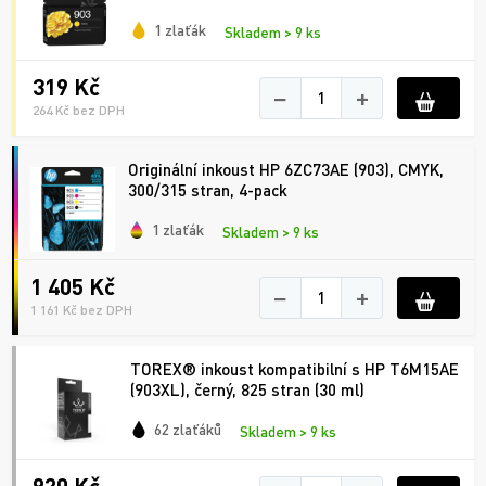
1 zlaťák
Skladem > 9 ks
319 Kč
−
+
264 Kč bez DPH
Originální inkoust HP 6ZC73AE (903), CMYK,
300/315 stran, 4-pack
1 zlaťák
Skladem > 9 ks
1 405 Kč
−
+
1 161 Kč bez DPH
TOREX® inkoust kompatibilní s HP T6M15AE
(903XL), černý, 825 stran (30 ml)
62 zlaťáků
Skladem > 9 ks
920 Kč