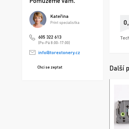
Pomůžeme vám.
Kateřina
0
Print specialistka
605 322 613
Tech
(Po-Pá 8:00-17:00)
info@torextonery.cz
Další 
Chci se zeptat