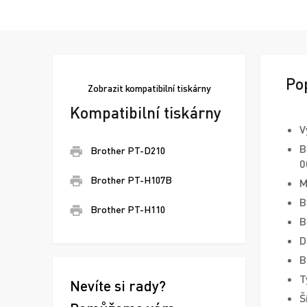
Po
Zobrazit
kompatibilní tiskárny
Kompatibilní tiskárny
V
B
Brother PT-D210
0
Brother PT-H107B
M
B
Brother PT-H110
B
D
B
T
Nevíte si rady?
Š