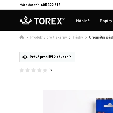
Máte dotaz?
605 322 613
Náplně
Papíry
Úvod
Produkty pro tiskárny
Pásky
Originální pá
Právě prohlíží
2 zákazníci
0x