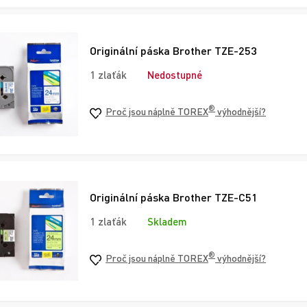
Originální páska Brother TZE-253
1 zlaťák
Nedostupné
®
Proč jsou náplně TOREX
výhodnější?
Originální páska Brother TZE-C51
1 zlaťák
Skladem
®
Proč jsou náplně TOREX
výhodnější?