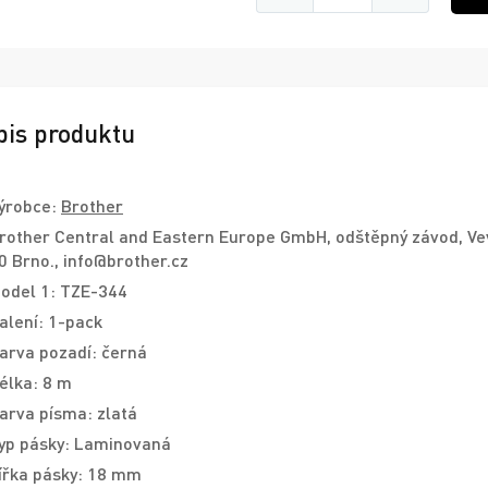
pis produktu
ýrobce:
Brother
rother Central and Eastern Europe GmbH, odštěpný závod, Ve
0 Brno., info@brother.cz
odel 1: TZE-344
alení: 1-pack
arva pozadí: černá
élka: 8 m
arva písma: zlatá
yp pásky: Laminovaná
ířka pásky: 18 mm