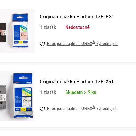
Originální páska Brother TZE-B31
1 zlaťák
Nedostupné
®
Proč jsou náplně TOREX
výhodnější?
Originální páska Brother TZE-251
1 zlaťák
Skladem > 9 ks
®
Proč jsou náplně TOREX
výhodnější?