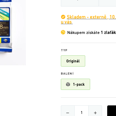
Skladem - externě
,
10
u vás
Nákupem získáte
1 zlaťák
TYP
Originál
BALENÍ
1-pack
Množství
−
+