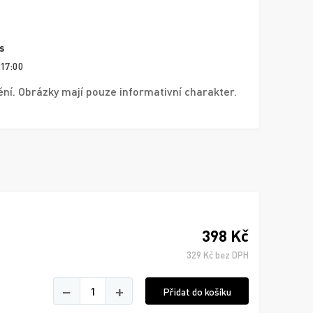
s
 17:00
í. Obrázky mají pouze informativní charakter.
398 Kč
329 Kč bez DPH
−
+
Přidat do košíku