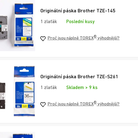
Originální páska Brother TZE-145
1 zlaťák
Poslední kusy
®
Proč jsou náplně TOREX
výhodnější?
Originální páska Brother TZE-S261
1 zlaťák
Skladem > 9 ks
®
Proč jsou náplně TOREX
výhodnější?