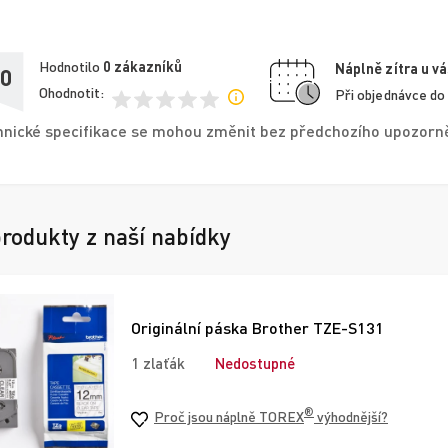
Hodnotilo
0
zákazníků
Náplně zítra u vá
,0
Ohodnotit:
Při objednávce do
nické specifikace se mohou změnit bez předchozího upozorněn
produkty z naší nabídky
Originální páska Brother TZE-S131
1 zlaťák
Nedostupné
®
Proč jsou náplně TOREX
výhodnější?