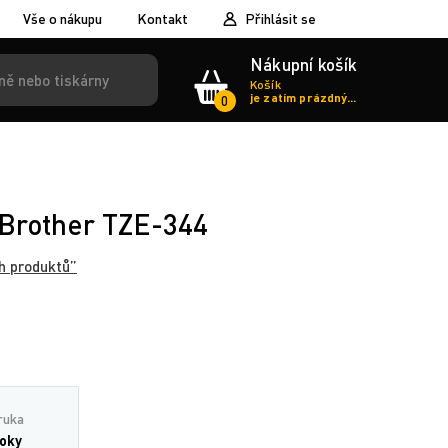
Vše o nákupu
Kontakt
Přihlásit se
Nákupní košík
Košík
je zatím prázdný...
0
 Brother TZE-344
h produktů”
ruka
roky