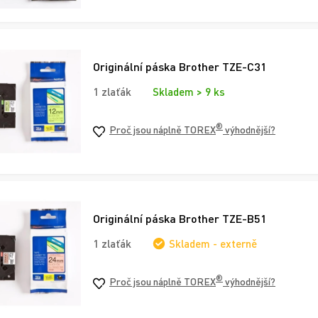
Originální páska Brother TZE-C31
1 zlaťák
Skladem > 9 ks
®
Proč jsou náplně TOREX
výhodnější?
Originální páska Brother TZE-B51
1 zlaťák
Skladem - externě
®
Proč jsou náplně TOREX
výhodnější?