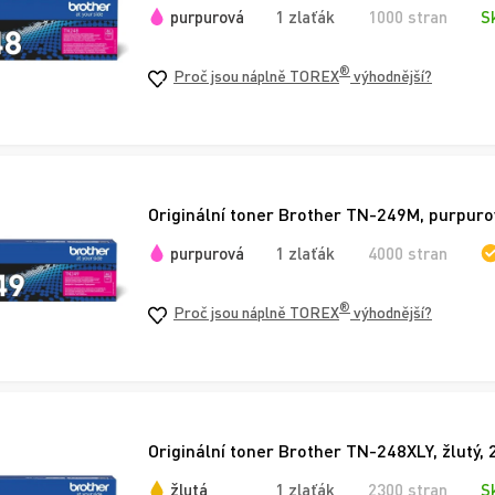
purpurová
1 zlaťák
1000 stran
S
®
Proč jsou náplně TOREX
výhodnější?
Originální toner Brother TN-249M, purpuro
purpurová
1 zlaťák
4000 stran
®
Proč jsou náplně TOREX
výhodnější?
Originální toner Brother TN-248XLY, žlutý, 
žlutá
1 zlaťák
2300 stran
S