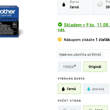
Barva
Po
černá
30
Skladem > 9 ks
,
11.08.
vás
Nákupem získáte
1 zlaťák
Výběrem ušetříte až
593 Kč
TYP
®
TOREX
Originál
VYBRANÁ BARVA
černá
azurová
POČET STRAN