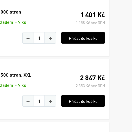
1000 stran
1 401 Kč
kladem > 9 ks
1 158 Kč bez DPH
−
+
Přidat do košíku
4500 stran, XXL
2 847 Kč
kladem > 9 ks
2 353 Kč bez DPH
−
+
Přidat do košíku