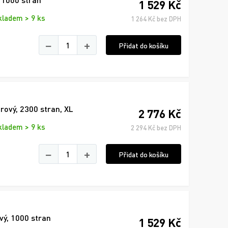
1 529 Kč
kladem > 9 ks
1 264 Kč bez DPH
−
+
Přidat do košíku
rový, 2300 stran, XL
2 776 Kč
kladem > 9 ks
2 294 Kč bez DPH
−
+
Přidat do košíku
vý, 1000 stran
1 529 Kč