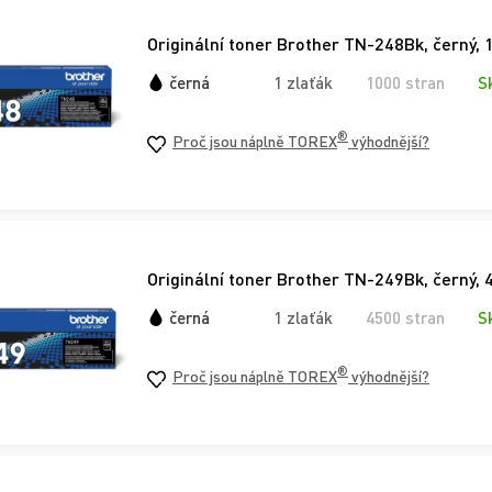
Originální toner Brother TN-248Bk, černý, 
černá
1 zlaťák
1000 stran
S
®
Proč jsou náplně TOREX
výhodnější?
Originální toner Brother TN-249Bk, černý, 
černá
1 zlaťák
4500 stran
S
®
Proč jsou náplně TOREX
výhodnější?