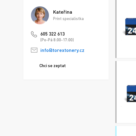
Kateřina
Print specialistka
605 322 613
(Po-Pá 8:00-17:00)
info@torextonery.cz
Chci se zeptat