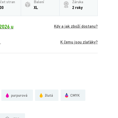
čet stran
Balení
Záruka
00
XL
2 roky
2026 u
Kdy a jak zboží dostanu?
K čemu jsou zlaťáky?
.
purpurová
žlutá
CMYK