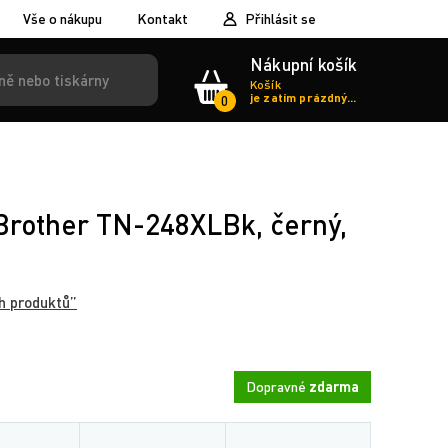
Vše o nákupu
Kontakt
Přihlásit se
Nákupní košík
Košík
je zatím prázdný...
0
 Brother TN-248XLBk, černý,
h produktů”
Dopravné
zdarma