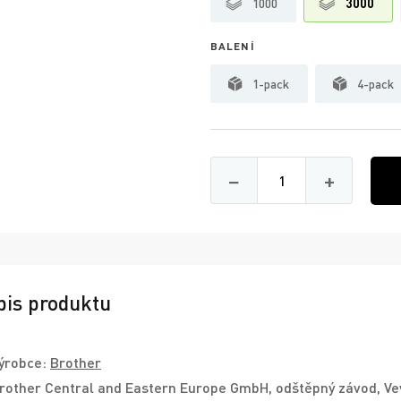
1000
3000
BALENÍ
1-pack
4-pack
Množství
−
+
pis produktu
ýrobce:
Brother
rother Central and Eastern Europe GmbH, odštěpný závod, Ve