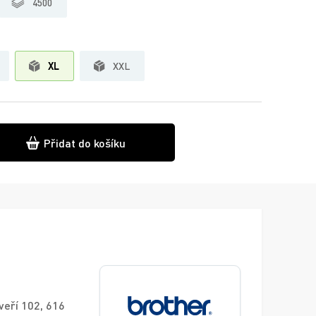
4500
XL
XXL
Přidat do košíku
veří 102, 616