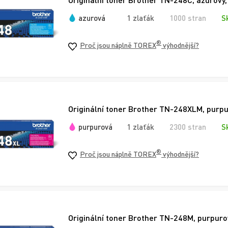
azurová
1 zlaťák
1000 stran
S
®
Proč jsou náplně TOREX
výhodnější?
Originální toner Brother TN-248XLM, purpu
purpurová
1 zlaťák
2300 stran
S
®
Proč jsou náplně TOREX
výhodnější?
Originální toner Brother TN-248M, purpuro