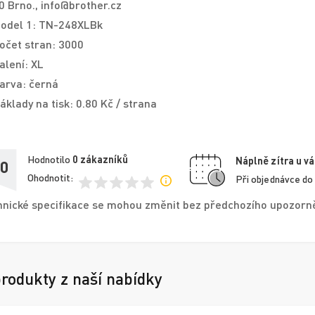
0 Brno., info@brother.cz
odel 1: TN-248XLBk
očet stran: 3000
alení: XL
arva: černá
áklady na tisk: 0.80 Kč / strana
Hodnotilo
0
zákazníků
Náplně zítra u vá
,0
Ohodnotit:
Při objednávce do
nické specifikace se mohou změnit bez předchozího upozorněn
produkty z naší nabídky