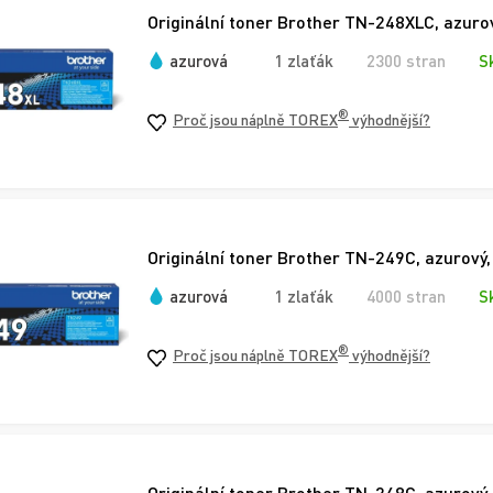
Originální toner Brother TN-248XLC, azurov
azurová
1 zlaťák
2300 stran
S
®
Proč jsou náplně TOREX
výhodnější?
Originální toner Brother TN-249C, azurový,
azurová
1 zlaťák
4000 stran
S
®
Proč jsou náplně TOREX
výhodnější?
Originální toner Brother TN-248C, azurový,