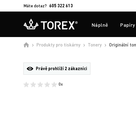
Máte dotaz?
605 322 613
Náplně
Papíry
Úvod
Produkty pro tiskárny
Tonery
Originální to
Právě prohlíží
2 zákazníci
0x