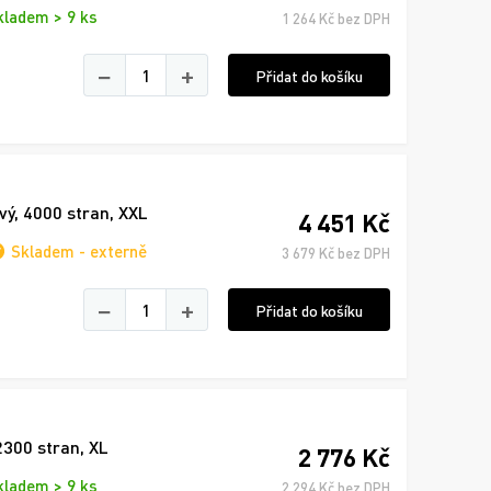
kladem > 9 ks
1 264 Kč bez DPH
−
+
Přidat do košíku
vý, 4000 stran, XXL
4 451 Kč
Skladem - externě
3 679 Kč bez DPH
−
+
Přidat do košíku
2300 stran, XL
2 776 Kč
kladem > 9 ks
2 294 Kč bez DPH