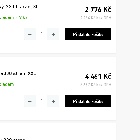
ý, 2300 stran, XL
2 776 Kč
kladem > 9 ks
2 294 Kč bez DPH
−
+
Přidat do košíku
 4000 stran, XXL
4 461 Kč
kladem
3 687 Kč bez DPH
−
+
Přidat do košíku
 1000 stran