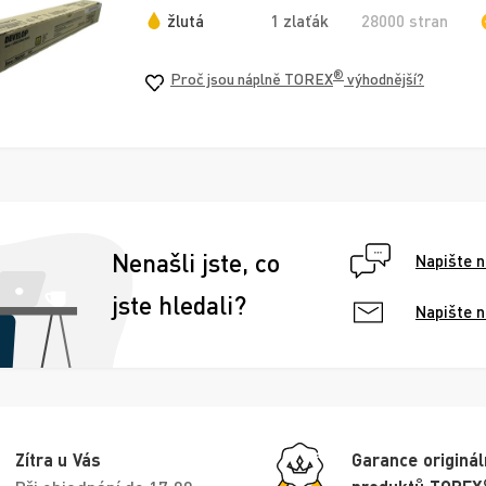
žlutá
1 zlaťák
28000 stran
®
Proč jsou náplně TOREX
výhodnější?
Nenašli jste, co
Napište 
jste hledali?
Napište 
Zítra u Vás
Garance originál