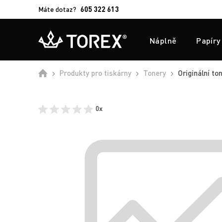
Máte dotaz?
605 322 613
Náplně
Papíry
Úvod
Produkty pro tiskárny
Tonery
Originální to
0x