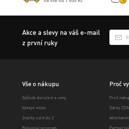
na vše od 1 500 Kč
Akce a slevy na váš e-mail
Přihlášen
z první ruky
Vše o nákupu
Proč v
Způsob doručení a ceny
Proč naku
Výdejní místa
Dárky ZD
Značky od A do Z
Alternativ
Bonusový program
Partnersk