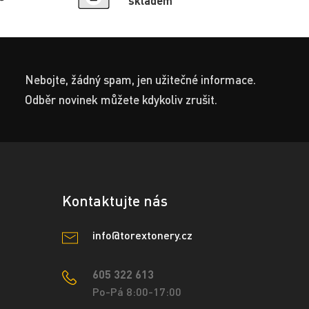
skladem
Nebojte, žádný spam, jen užitečné informace.
Odběr novinek můžete kdykoliv zrušit.
Kontaktujte nás
info@torextonery.cz
605 322 613
Po-Pá 8:00-17:00