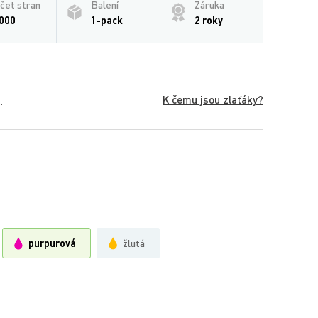
čet stran
Balení
Záruka
000
1-pack
2 roky
K čemu jsou zlaťáky?
.
purpurová
žlutá