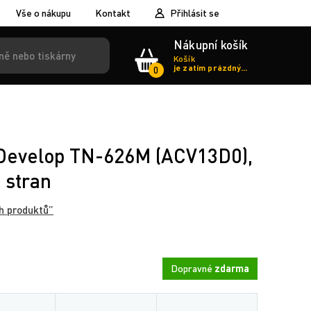
Vše o nákupu
Kontakt
Přihlásit se
Nákupní košík
Košík
je zatím prázdný...
0
r Develop TN-626M (ACV13D0),
 stran
h produktů”
Dopravné
zdarma