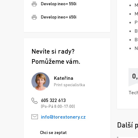
Develop ineo+ 550i
M
M
Develop ineo+ 650i
P
B
B
N
Nevíte si rady?
Pomůžeme vám.
0
Kateřina
Print specialistka
Tech
605 322 613
(Po-Pá 8:00-17:00)
info@torextonery.cz
Další 
Chci se zeptat