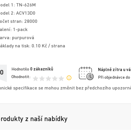
odel 1: TN-626M
odel 2: ACV13D0
očet stran: 28000
alení: 1-pack
arva: purpurová
áklady na tisk: 0.10 Kč / strana
Hodnotilo
0
zákazníků
Náplně zítra u vá
,0
Ohodnotit:
Při objednávce do
nické specifikace se mohou změnit bez předchozího upozorněn
produkty z naší nabídky