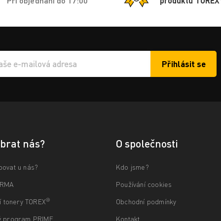
Při objednání do 17:00
produktů TOREX
Přihlásit se
í e-mailu k odběru
ybrat nás?
O společnosti
povat u nás?
Kdo jsme?
ARMA
Používání cookies
®
ní tonery TOREX
Obchodní podmínky
ý program PRIME
Kontakt