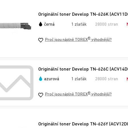
Originální toner Develop TN-626K (ACV11D0
černá
1 zlaťák
28000 stran
®
Proč jsou náplně TOREX
výhodnější?
Originální toner Develop TN-626C (ACV14D0
azurová
1 zlaťák
28000 stran
®
Proč jsou náplně TOREX
výhodnější?
Originální toner Develop TN-626Y (ACV12D0)