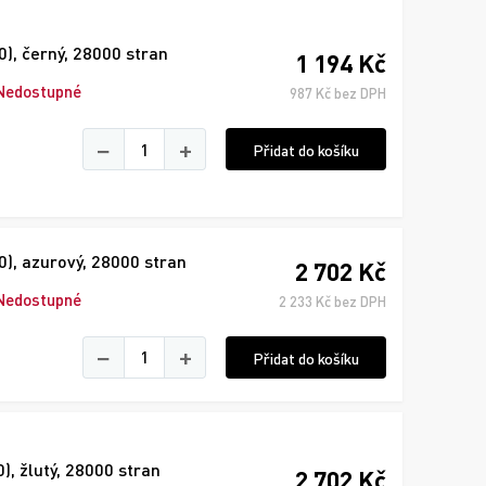
), černý, 28000 stran
1 194 Kč
Nedostupné
987 Kč bez DPH
−
+
Přidat do košíku
), azurový, 28000 stran
2 702 Kč
Nedostupné
2 233 Kč bez DPH
−
+
Přidat do košíku
, žlutý, 28000 stran
2 702 Kč