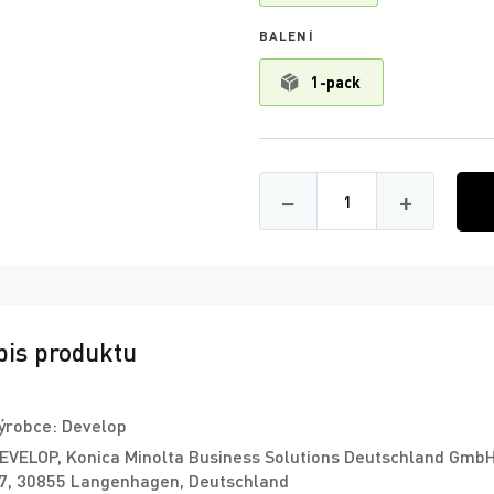
BALENÍ
1-pack
Množství
−
+
pis produktu
ýrobce: Develop
EVELOP, Konica Minolta Business Solutions Deutschland Gmb
7, 30855 Langenhagen, Deutschland