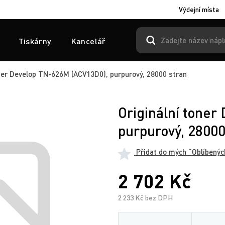
Výdejní místa
Tiskárny
Kancelář
ner Develop TN-626M (ACV13D0), purpurový, 28000 stran
Originální tone
purpurový, 28000
Přidat do mých “Oblíbenýc
2 702 Kč
2 233 Kč bez DPH