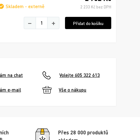
Skladem - externě
2 233 Kč bez DPH
−
+
Přidat do košíku
nám na chat
Volejte 605 322 613
nám e-mail
Vše o nákupu
ních
Přes 28 000 produktů
®