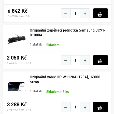
6 842 Kč
−
+
5 655 Kč bez DPH
Originální zapékací jednotka Samsung JC91-
01080A
1 zlaťák
Skladem
2 050 Kč
−
+
1 694 Kč bez DPH
Originální válec HP W1120A (120A), 16000
stran
1 zlaťák
Skladem > 9 ks
3 288 Kč
−
+
2 717 Kč bez DPH