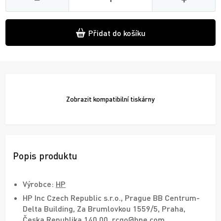
Přidat do košíku
Zobrazit
kompatibilní tiskárny
Popis produktu
Výrobce:
HP
HP Inc Czech Republic s.r.o., Prague BB Centrum-
Delta Building, Za Brumlovkou 1559/5, Praha,
Česka Republika 140 00, rcgo@hpe.com