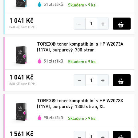
51 zlaťáků
Skladem > 9 ks
1 041 Kč
−
+
860 Kč bez DPH
TOREX® toner kompatibilní s HP W2073A
(117A), purpurový, 700 stran
51 zlaťáků
Skladem > 9 ks
1 041 Kč
−
+
860 Kč bez DPH
TOREX® toner kompatibilní s HP W2073X
(117A), purpurový, 1300 stran, XL
90 zlaťáků
Skladem > 9 ks
1 561 Kč
−
+