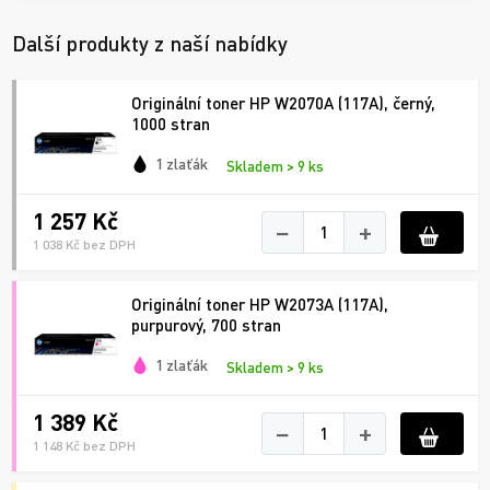
Další produkty z naší nabídky
Originální toner HP W2070A (117A), černý,
1000 stran
1 zlaťák
Skladem > 9 ks
1 257 Kč
−
+
1 038 Kč bez DPH
Originální toner HP W2073A (117A),
purpurový, 700 stran
1 zlaťák
Skladem > 9 ks
1 389 Kč
−
+
1 148 Kč bez DPH