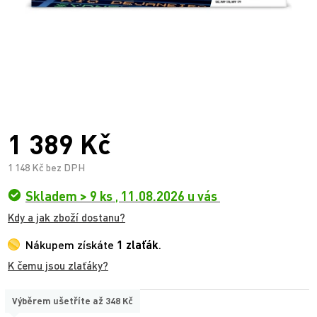
1 389 Kč
1 148 Kč bez DPH
Skladem > 9 ks
,
11.08.2026 u vás
Kdy a jak zboží dostanu?
Nákupem získáte
1 zlaťák
.
K čemu jsou zlaťáky?
Výběrem ušetříte až
348 Kč
TYP