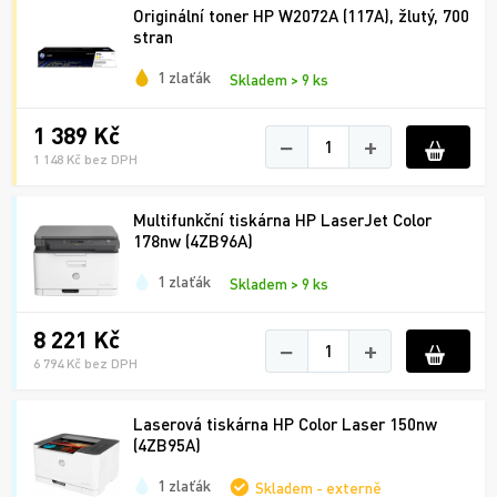
Originální toner HP W2072A (117A), žlutý, 700
stran
1 zlaťák
Skladem > 9 ks
1 389 Kč
−
+
1 148 Kč bez DPH
Multifunkční tiskárna HP LaserJet Color
178nw (4ZB96A)
1 zlaťák
Skladem > 9 ks
8 221 Kč
−
+
6 794 Kč bez DPH
Laserová tiskárna HP Color Laser 150nw
(4ZB95A)
1 zlaťák
Skladem - externě