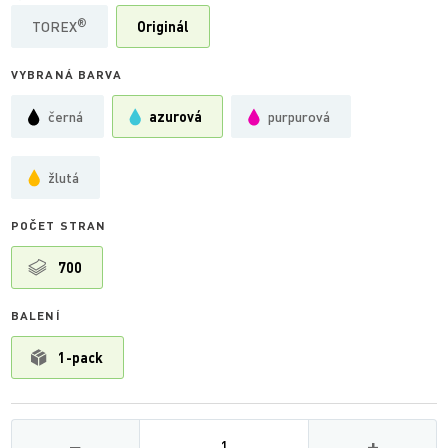
®
TOREX
Originál
VYBRANÁ BARVA
černá
azurová
purpurová
žlutá
POČET STRAN
700
BALENÍ
1-pack
Množství
−
+