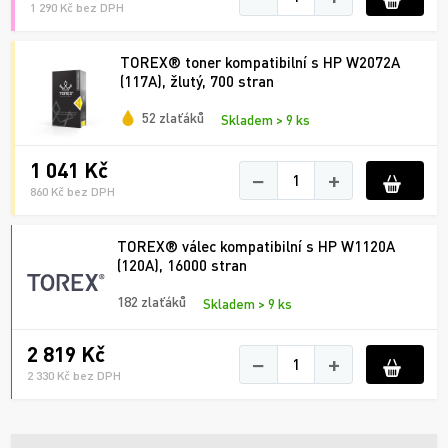
1 290 Kč bez DPH
TOREX® toner kompatibilní s HP W2072A
(117A), žlutý, 700 stran
52 zlaťáků
Skladem > 9 ks
1 041 Kč
−
+
860 Kč bez DPH
TOREX® válec kompatibilní s HP W1120A
(120A), 16000 stran
182 zlaťáků
Skladem > 9 ks
2 819 Kč
−
+
2 330 Kč bez DPH