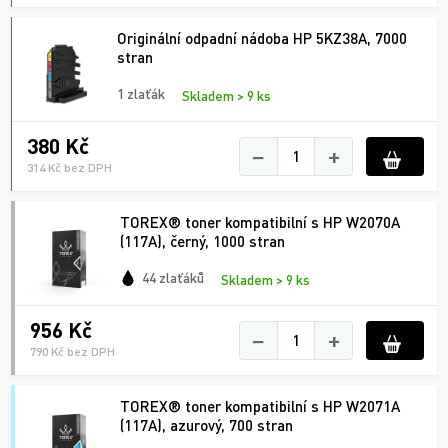
Originální odpadní nádoba HP 5KZ38A, 7000
stran
1 zlaťák
Skladem > 9 ks
380 Kč
−
+
314 Kč bez DPH
TOREX® toner kompatibilní s HP W2070A
(117A), černý, 1000 stran
44 zlaťáků
Skladem > 9 ks
956 Kč
−
+
790 Kč bez DPH
TOREX® toner kompatibilní s HP W2071A
(117A), azurový, 700 stran