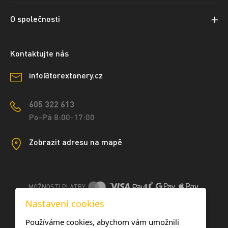
O společnosti
Kontaktujte nás
info@torextonery.cz
605 322 613
Po-Pá 8:00-17:00
Zobrazit adresu na mapě
MOŽNOSTI PLATBY
Nastavení cookies
DOPRAVNÍ METODY
Používáme cookies, abychom vám umožnili