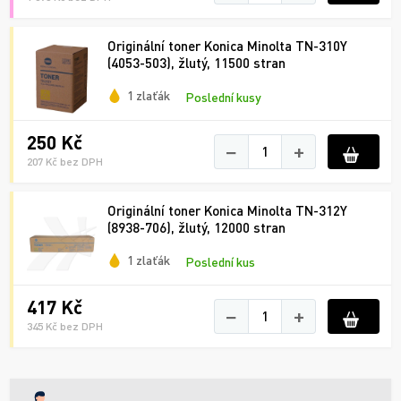
Originální toner Konica Minolta TN-310Y
(4053-503), žlutý, 11500 stran
1 zlaťák
Poslední kusy
250 Kč
−
+
207 Kč bez DPH
Originální toner Konica Minolta TN-312Y
(8938-706), žlutý, 12000 stran
1 zlaťák
Poslední kus
417 Kč
−
+
345 Kč bez DPH