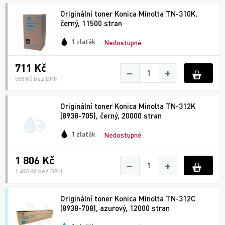
Originální toner Konica Minolta TN-310K,
černý, 11500 stran
1 zlaťák
Nedostupné
711 Kč
−
+
588 Kč bez DPH
Originální toner Konica Minolta TN-312K
(8938-705), černý, 20000 stran
1 zlaťák
Nedostupné
1 806 Kč
−
+
1 493 Kč bez DPH
Originální toner Konica Minolta TN-312C
(8938-708), azurový, 12000 stran