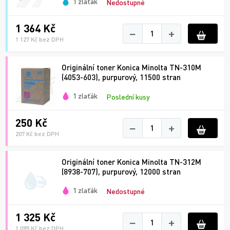
1 zlaťák
Nedostupné
1 364 Kč
−
+
1 127 Kč bez DPH
Originální toner Konica Minolta TN-310M
(4053-603), purpurový, 11500 stran
1 zlaťák
Poslední kusy
250 Kč
−
+
207 Kč bez DPH
Originální toner Konica Minolta TN-312M
(8938-707), purpurový, 12000 stran
1 zlaťák
Nedostupné
1 325 Kč
−
+
1 095 Kč bez DPH