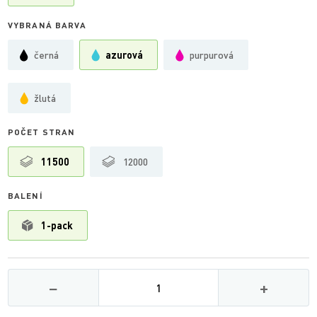
VYBRANÁ BARVA
černá
azurová
purpurová
žlutá
POČET STRAN
11500
12000
BALENÍ
1-pack
Množství
−
+