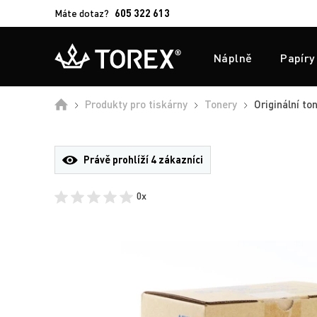
Máte dotaz?
605 322 613
Náplně
Papíry
Úvod
Produkty pro tiskárny
Tonery
Originální to
Právě prohlíží
4 zákazníci
0x