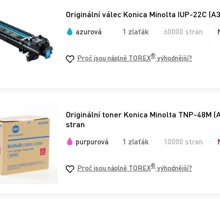
Originální válec Konica Minolta IUP-22C (A
azurová
1 zlaťák
60000 stran
®
Proč jsou náplně TOREX
výhodnější?
Originální toner Konica Minolta TNP-48M (
stran
purpurová
1 zlaťák
10000 stran
®
Proč jsou náplně TOREX
výhodnější?