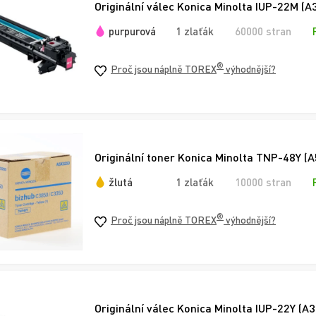
Originální válec Konica Minolta IUP-22M (
purpurová
1 zlaťák
60000 stran
®
Proč jsou náplně TOREX
výhodnější?
Originální toner Konica Minolta TNP-48Y (A
žlutá
1 zlaťák
10000 stran
®
Proč jsou náplně TOREX
výhodnější?
Originální válec Konica Minolta IUP-22Y (A