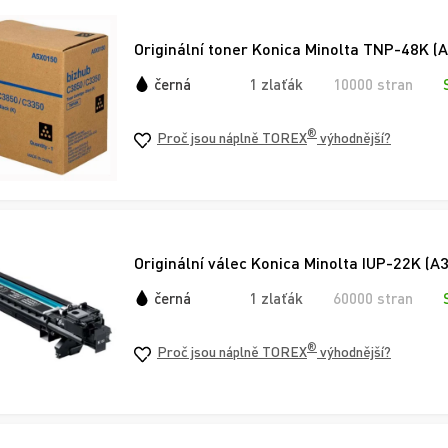
Originální toner Konica Minolta TNP-48K (
černá
1 zlaťák
10000 stran
®
Proč jsou náplně TOREX
výhodnější?
Originální válec Konica Minolta IUP-22K (A
černá
1 zlaťák
60000 stran
®
Proč jsou náplně TOREX
výhodnější?