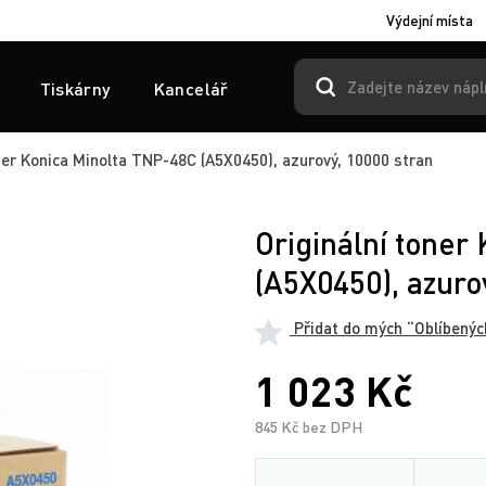
Výdejní místa
Tiskárny
Kancelář
ner Konica Minolta TNP-48C (A5X0450), azurový, 10000 stran
Originální toner
(A5X0450), azuro
Přidat do mých “Oblíbenýc
1 023 Kč
845 Kč bez DPH