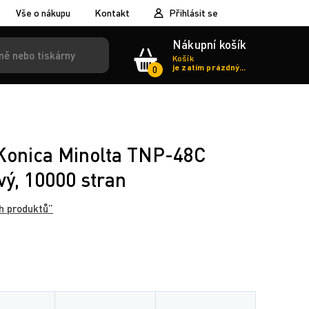
Vše o nákupu
Kontakt
Přihlásit se
Nákupní košík
Košík
je zatím prázdný...
0
 Konica Minolta TNP-48C
vý, 10000 stran
h produktů”