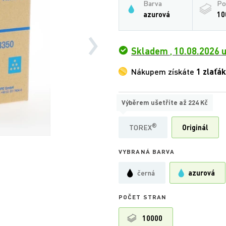
Barva
Po
azurová
10
Skladem
,
10.08.2026 u
Nákupem získáte
1 zlaťák
Výběrem ušetříte až
224 Kč
TYP
®
TOREX
Originál
VYBRANÁ BARVA
černá
azurová
POČET STRAN
10000