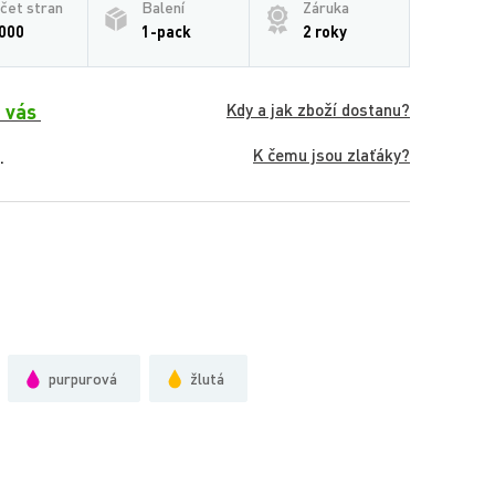
čet stran
Balení
Záruka
000
1-pack
2 roky
 vás
Kdy a jak zboží dostanu?
K čemu jsou zlaťáky?
.
purpurová
žlutá