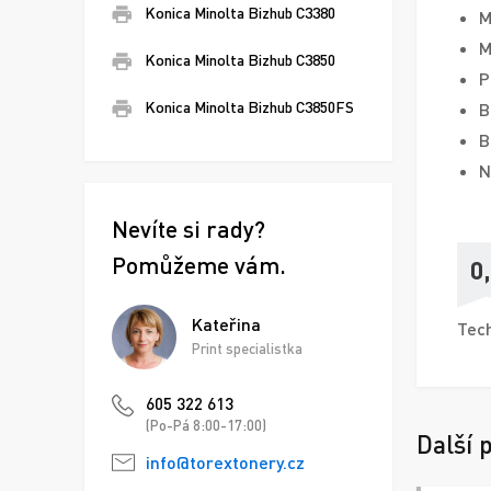
Konica Minolta Bizhub C3380
M
M
Konica Minolta Bizhub C3850
P
Konica Minolta Bizhub C3850FS
B
B
N
Nevíte si rady?
Pomůžeme vám.
0
Kateřina
Tech
Print specialistka
605 322 613
(Po-Pá 8:00-17:00)
Další 
info@torextonery.cz