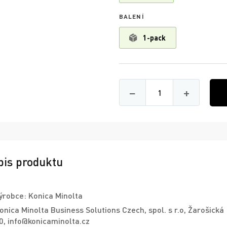
BALENÍ
1-pack
Množství
−
+
pis produktu
ýrobce: Konica Minolta
onica Minolta Business Solutions Czech, spol. s r.o, Žarošická
0, info@konicaminolta.cz