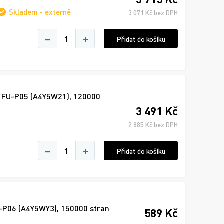
Skladem - externě
3 071 Kč bez DPH
−
+
Přidat do košíku
ta FU-P05 (A4Y5W21), 120000
3 491 Kč
2 885 Kč bez DPH
−
+
Přidat do košíku
TF-P06 (A4Y5WY3), 150000 stran
589 Kč