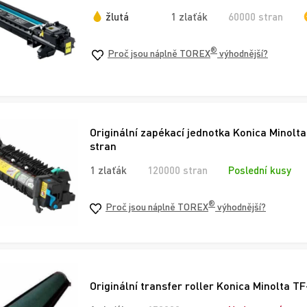
žlutá
1 zlaťák
60000 stran
®
Proč jsou náplně TOREX
výhodnější?
Originální zapékací jednotka Konica Minol
stran
1 zlaťák
120000 stran
Poslední kusy
®
Proč jsou náplně TOREX
výhodnější?
Originální transfer roller Konica Minolta 