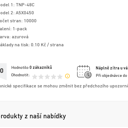
odel 1: TNP-48C
odel 2: A5X0450
očet stran: 10000
alení: 1-pack
arva: azurová
áklady na tisk: 0.10 Kč / strana
Hodnotilo
0
zákazníků
Náplně zítra u vá
,0
Ohodnotit:
Při objednávce do
nické specifikace se mohou změnit bez předchozího upozorněn
produkty z naší nabídky