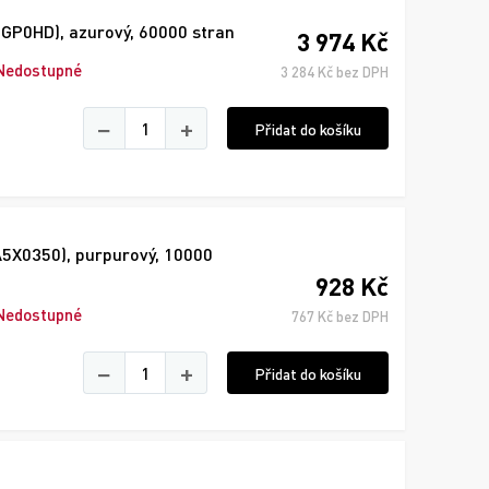
3GP0HD), azurový, 60000 stran
3 974 Kč
Nedostupné
3 284 Kč bez DPH
−
+
Přidat do košíku
A5X0350), purpurový, 10000
928 Kč
Nedostupné
767 Kč bez DPH
−
+
Přidat do košíku