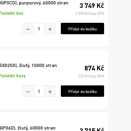
A3GP0CD), purpurový, 60000 stran
3 749 Kč
Poslední kus
3 098 Kč bez DPH
−
+
Přidat do košíku
5X0250), žlutý, 10000 stran
874 Kč
Poslední kusy
722 Kč bez DPH
−
+
Přidat do košíku
3GP06D), žlutý, 60000 stran
3 715 Kč