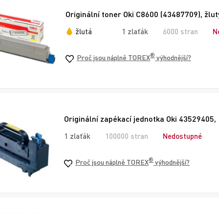
Originální toner Oki C8600 (43487709), žlut
žlutá
1 zlaťák
6000 stran
N
®
Proč jsou náplně TOREX
výhodnější?
Originální zapékací jednotka Oki 43529405,
1 zlaťák
100000 stran
Nedostupné
®
Proč jsou náplně TOREX
výhodnější?