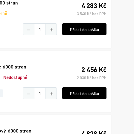
00 stran
4 283 Kč
erně
3 540 Kč bez DPH
−
+
Přidat do košíku
, 6000 stran
2 456 Kč
Nedostupné
2 030 Kč bez DPH
−
+
Přidat do košíku
vý, 6000 stran
4 828 Kč