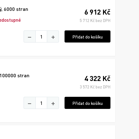
ý, 6000 stran
6 912 Kč
edostupné
5 712 Kč bez DPH
−
+
Přidat do košíku
 100000 stran
4 322 Kč
3 572 Kč bez DPH
−
+
Přidat do košíku