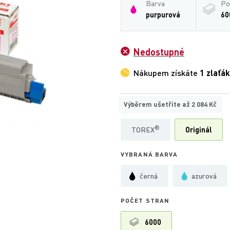
Barva
Po
purpurová
60
Nedostupné
Nákupem získáte
1 zlaťák
Výběrem ušetříte až
2 084 Kč
TYP
®
TOREX
Originál
VYBRANÁ BARVA
černá
azurová
POČET STRAN
6000