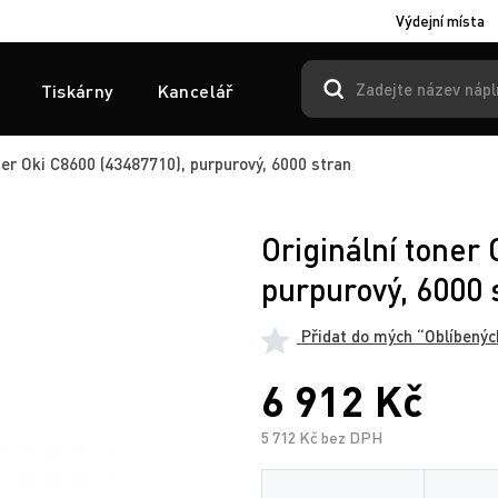
Výdejní místa
Tiskárny
Kancelář
ner Oki C8600 (43487710), purpurový, 6000 stran
Originální toner
purpurový, 6000 
Přidat do mých “Oblíbenýc
6 912 Kč
5 712 Kč bez DPH