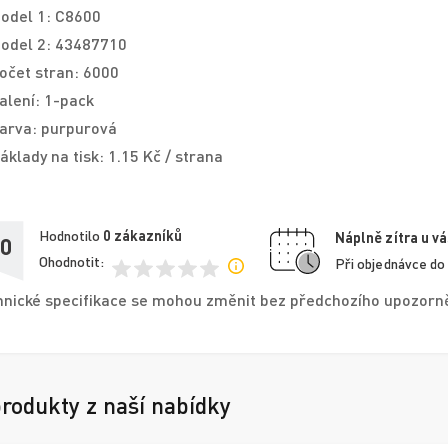
odel 1: C8600
odel 2: 43487710
očet stran: 6000
alení: 1-pack
arva: purpurová
áklady na tisk: 1.15 Kč / strana
Hodnotilo
0
zákazníků
Náplně zítra u vá
,0
Ohodnotit:
Při objednávce do
nické specifikace se mohou změnit bez předchozího upozorněn
produkty z naší nabídky