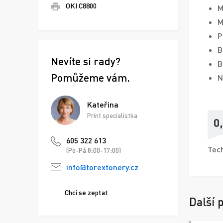
OKI C8800
M
M
P
B
Nevíte si rady?
B
Pomůžeme vám.
N
Kateřina
Print specialistka
0
605 322 613
Tech
(Po-Pá 8:00-17:00)
info@torextonery.cz
Chci se zeptat
Další 