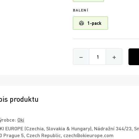
BALENÍ
1-pack
Množství
−
+
pis produktu
ýrobce:
Oki
KI EUROPE (Czechia, Slovakia & Hungary), Nádražní 344/23, S
0 Prague 5, Czech Republic, czech@okieurope.com