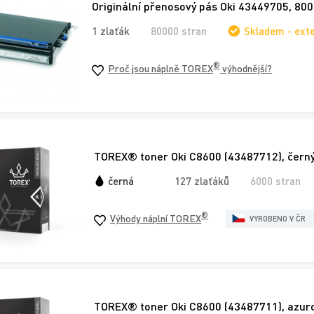
Originální přenosový pás Oki 43449705, 800
1 zlaťák
80000 stran
Skladem - ext
®
Proč jsou náplně TOREX
výhodnější?
TOREX® toner Oki C8600 (43487712), černý
černá
127 zlaťáků
6000 stran
®
Výhody náplní TOREX
VYROBENO V ČR
TOREX® toner Oki C8600 (43487711), azuro