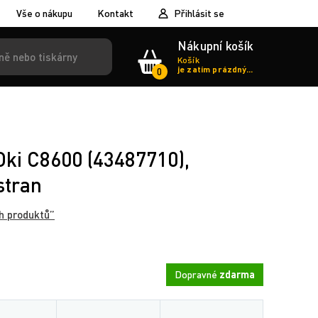
Vše o nákupu
Kontakt
Přihlásit se
Nákupní košík
Košík
je zatím prázdný...
0
 Oki C8600 (43487710),
stran
h produktů”
Dopravné
zdarma