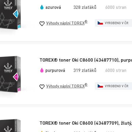
azurová
328 zlaťáků
6000 stran
®
Výhody náplní TOREX
VYROBENO V ČR
TOREX® toner Oki C8600 (43487710), purpu
purpurová
319 zlaťáků
6000 stran
®
Výhody náplní TOREX
VYROBENO V ČR
TOREX® toner Oki C8600 (43487709), žlutý,