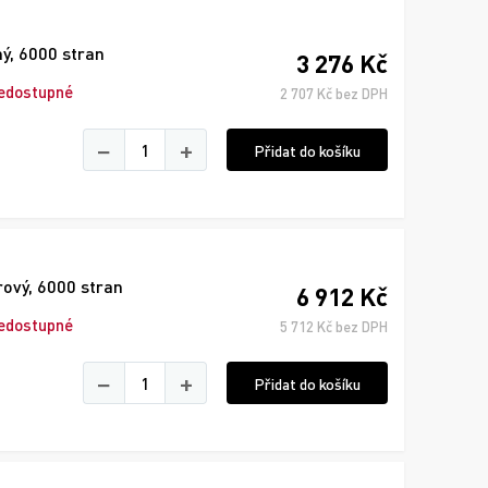
ný, 6000 stran
3 276 Kč
edostupné
2 707 Kč bez DPH
−
+
Přidat do košíku
rový, 6000 stran
6 912 Kč
edostupné
5 712 Kč bez DPH
−
+
Přidat do košíku