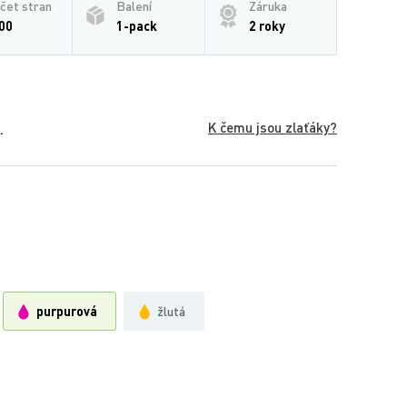
čet stran
Balení
Záruka
00
1-pack
2 roky
K čemu jsou zlaťáky?
.
purpurová
žlutá