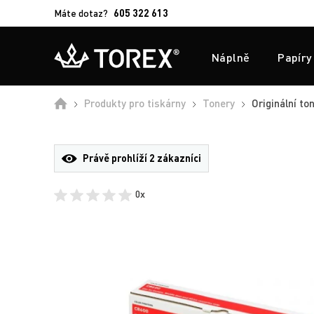
Máte dotaz?
605 322 613
Náplně
Papíry
Úvod
Produkty pro tiskárny
Tonery
Originální to
Právě prohlíží
2 zákazníci
0x