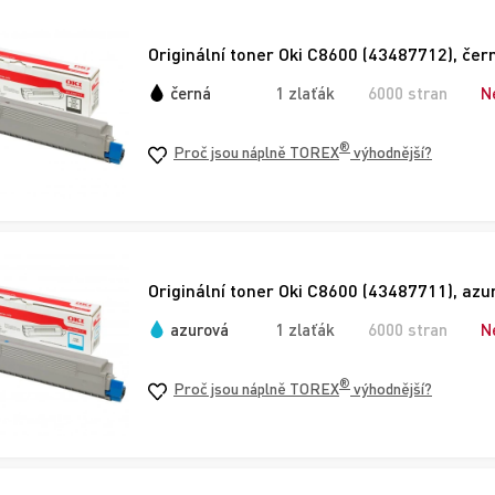
Originální toner Oki C8600 (43487712), čer
černá
1 zlaťák
6000 stran
N
®
Proč jsou náplně TOREX
výhodnější?
Originální toner Oki C8600 (43487711), azu
azurová
1 zlaťák
6000 stran
N
®
Proč jsou náplně TOREX
výhodnější?