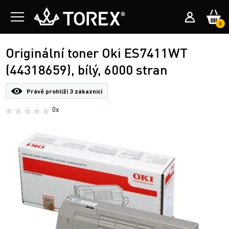
0
Originální toner Oki ES7411WT
(44318659), bílý, 6000 stran
Právě prohlíží
3 zákazníci
0x