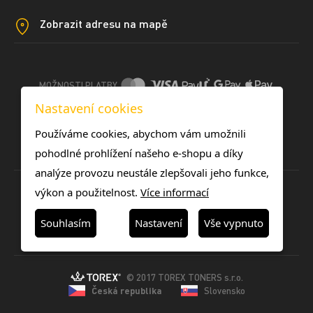
Zobrazit adresu na mapě
MOŽNOSTI PLATBY
Nastavení cookies
DOPRAVNÍ METODY
Používáme cookies, abychom vám umožnili
pohodlné prohlížení našeho e-shopu a díky
analýze provozu neustále zlepšovali jeho funkce,
výkon a použitelnost.
Více informací
Souhlasím
Nastavení
Vše vypnuto
© 2017 TOREX TONERS s.r.o.
Česká republika
Slovensko