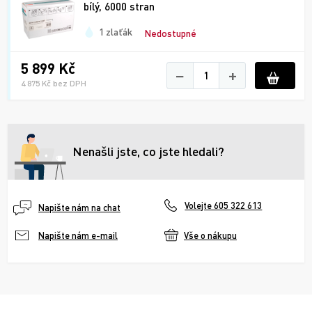
bílý, 6000 stran
1 zlaťák
Nedostupné
5 899 Kč
−
+
4 875 Kč bez DPH
Nenašli jste, co jste hledali?
Volejte 605 322 613
Napište nám na chat
Vše o nákupu
Napište nám e-mail