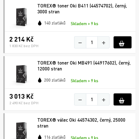
TOREX® toner Oki B411 (44574702), černý,
3000 stran
140 zlaťáků
Skladem > 9 ks
2 214 Kč
−
+
1 830 Kč bez DPH
TOREX® toner Oki MB491 (44917602), černý,
12000 stran
200 zlaťáků
Skladem > 9 ks
3 013 Kč
−
+
2 490 Kč bez DPH
TOREX® válec Oki 44574302, černý, 25000
stran
116 zlaťáků
Skladem > 9 ks