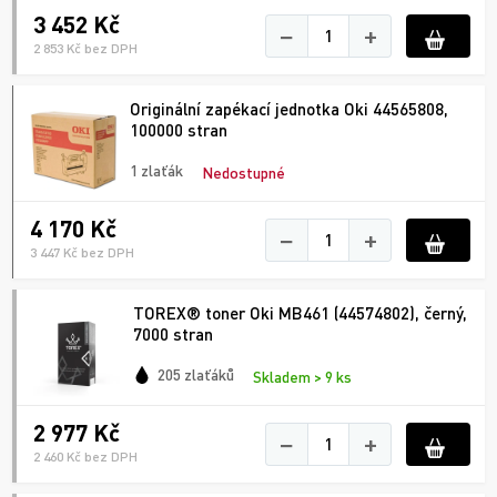
3 452 Kč
−
+
2 853 Kč bez DPH
Originální zapékací jednotka Oki 44565808,
100000 stran
1 zlaťák
Nedostupné
4 170 Kč
−
+
3 447 Kč bez DPH
TOREX® toner Oki MB461 (44574802), černý,
7000 stran
205 zlaťáků
Skladem > 9 ks
2 977 Kč
−
+
2 460 Kč bez DPH