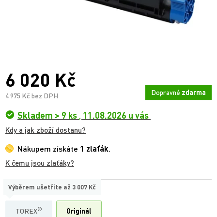
6 020 Kč
Dopravné
zdarma
4 975 Kč bez DPH
Skladem > 9 ks
,
11.08.2026 u vás
Kdy a jak zboží dostanu?
Nákupem získáte
1 zlaťák
.
K čemu jsou zlaťáky?
Výběrem ušetříte až
3 007 Kč
TYP
®
TOREX
Originál