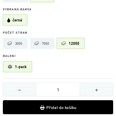
VYBRANÁ BARVA
černá
POČET STRAN
3000
7000
12000
BALENÍ
1-pack
Množství
−
+
Přidat do košíku