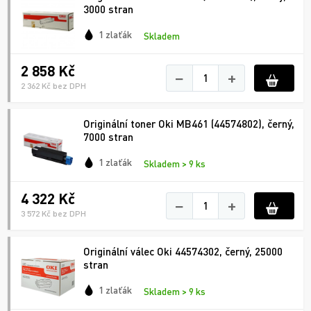
3000 stran
1 zlaťák
Skladem
2 858 Kč
−
+
2 362 Kč bez DPH
Originální toner Oki MB461 (44574802), černý,
7000 stran
1 zlaťák
Skladem > 9 ks
4 322 Kč
−
+
3 572 Kč bez DPH
Originální válec Oki 44574302, černý, 25000
stran
1 zlaťák
Skladem > 9 ks