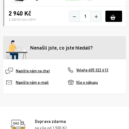
2 940 Kč
−
+
2 430 Kč bez DPH
Nenašli jste, co jste hledali?
Volejte 605 322 613
Napište nám na chat
Vše o nákupu
Napište nám e-mail
Doprava zdarma
na vše od 1 500 Kč