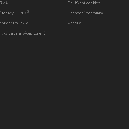
ARMA
Používání cookies
®
ní tonery TOREX
Obchodní podmínky
ý program PRIME
Kontakt
 likvidace a výkup tonerů