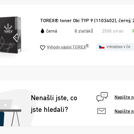
TOREX® toner Oki TYP 9 (1103402), černý, 
černá
8 zlaťáků
2500 stran
®
Výhody náplní TOREX
VYROBENO V ČR
Nenašli jste, co
Napište 
jste hledali?
Napište 