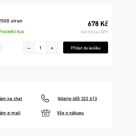
2500 stran
678 Kč
Poslední kus
560 Kč bez DPH
−
+
Přidat do košíku
nám na chat
Volejte 605 322 613
nám e-mail
Vše o nákupu