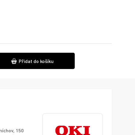
Přidat do košíku
míchov, 150