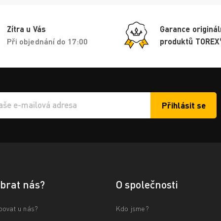
Zítra u Vás
Garance originál
Při objednání do 17:00
produktů TOREX
Přihlásit se
í e-mailu k odběru
ybrat nás?
O společnosti
povat u nás?
Kdo jsme?