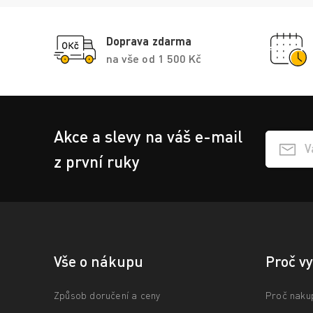
Doprava zdarma
na vše od 1 500 Kč
Akce a slevy na váš e-mail
Přihlášen
z první ruky
Vše o nákupu
Proč v
Způsob doručení a ceny
Proč naku