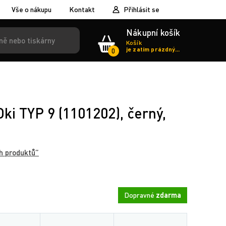
Vše o nákupu
Kontakt
Přihlásit se
Nákupní košík
Košík
je zatím prázdný...
0
Oki TYP 9 (1101202), černý,
h produktů”
Dopravné
zdarma