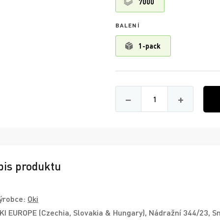
7000
BALENÍ
1-pack
Množství
−
+
pis produktu
ýrobce:
Oki
KI EUROPE (Czechia, Slovakia & Hungary), Nádražní 344/23, S