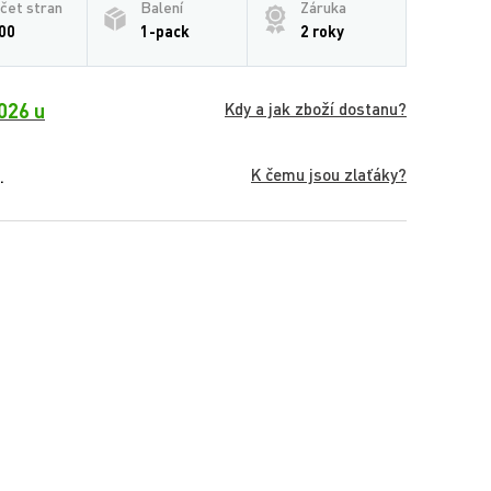
čet stran
Balení
Záruka
00
1-pack
2 roky
026 u
Kdy a jak zboží dostanu?
K čemu jsou zlaťáky?
.