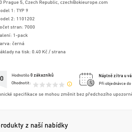
0 Prague 5, Czech Republic, czech@okieurope.com
odel 1: TYP 9
odel 2: 1101202
očet stran: 7000
alení: 1-pack
arva: černá
áklady na tisk: 0.40 Kč / strana
Hodnotilo
0
zákazníků
Náplně zítra u vá
,0
Ohodnotit:
Při objednávce do
nické specifikace se mohou změnit bez předchozího upozorněn
produkty z naší nabídky