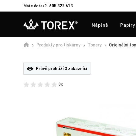
Máte dotaz?
605 322 613
Náplně
Papíry
Úvod
Produkty pro tiskárny
Tonery
Originální to
Právě prohlíží
3 zákazníci
0x