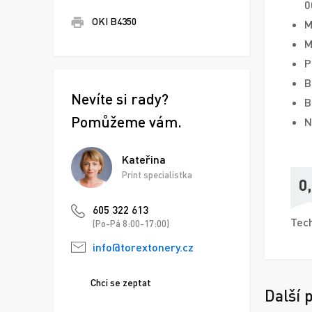
0
OKI B4350
M
M
P
B
Nevíte si rady?
B
Pomůžeme vám.
N
Kateřina
Print specialistka
0
605 322 613
Tech
(Po-Pá 8:00-17:00)
info@torextonery.cz
Chci se zeptat
Další 