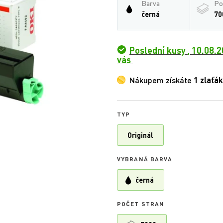
Barva
Po
černá
70
Poslední kusy
,
10.08.2
vás
Nákupem získáte
1 zlaťák
TYP
Originál
VYBRANÁ BARVA
černá
POČET STRAN