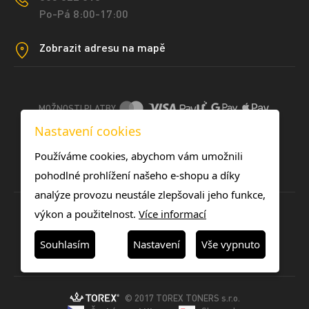
Po-Pá 8:00-17:00
Zobrazit adresu na mapě
MOŽNOSTI PLATBY
Nastavení cookies
DOPRAVNÍ METODY
Používáme cookies, abychom vám umožnili
pohodlné prohlížení našeho e-shopu a díky
analýze provozu neustále zlepšovali jeho funkce,
výkon a použitelnost.
Více informací
Souhlasím
Nastavení
Vše vypnuto
© 2017 TOREX TONERS s.r.o.