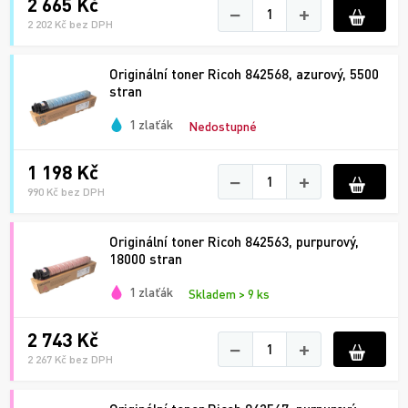
2 665 Kč
−
+
2 202 Kč bez DPH
Originální toner Ricoh 842568, azurový, 5500
stran
1 zlaťák
Nedostupné
1 198 Kč
−
+
990 Kč bez DPH
Originální toner Ricoh 842563, purpurový,
18000 stran
1 zlaťák
Skladem > 9 ks
2 743 Kč
−
+
2 267 Kč bez DPH