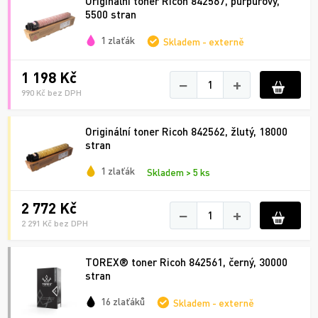
Originální toner Ricoh 842567, purpurový,
5500 stran
1 zlaťák
Skladem - externě
1 198 Kč
−
+
990 Kč bez DPH
Originální toner Ricoh 842562, žlutý, 18000
stran
1 zlaťák
Skladem > 5 ks
2 772 Kč
−
+
2 291 Kč bez DPH
TOREX® toner Ricoh 842561, černý, 30000
stran
16 zlaťáků
Skladem - externě