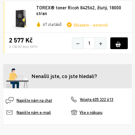
TOREX® toner Ricoh 842562, žlutý, 18000
stran
67 zlaťáků
Skladem - externě
2 577 Kč
−
+
2 130 Kč bez DPH
Nenašli jste, co jste hledali?
Volejte 605 322 613
Napište nám na chat
Vše o nákupu
Napište nám e-mail