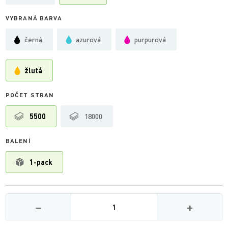
VYBRANÁ BARVA
černá
azurová
purpurová
žlutá
POČET STRAN
5500
18000
BALENÍ
1-pack
Množství
−
+