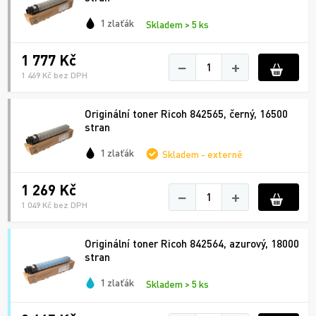
1 zlaťák
Skladem > 5 ks
1 777 Kč
−
+
1 469 Kč bez DPH
Originální toner Ricoh 842565, černý, 16500
stran
1 zlaťák
Skladem - externě
1 269 Kč
−
+
1 049 Kč bez DPH
Originální toner Ricoh 842564, azurový, 18000
stran
1 zlaťák
Skladem > 5 ks