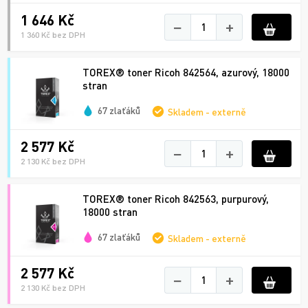
1 646 Kč
−
+
1 360 Kč bez DPH
TOREX® toner Ricoh 842564, azurový, 18000
stran
67 zlaťáků
Skladem - externě
2 577 Kč
−
+
2 130 Kč bez DPH
TOREX® toner Ricoh 842563, purpurový,
18000 stran
67 zlaťáků
Skladem - externě
2 577 Kč
−
+
2 130 Kč bez DPH